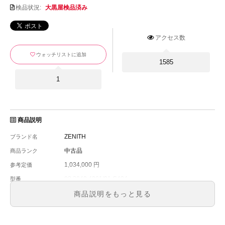
検品状況:
大黒屋検品済み
アクセス数
ウォッチリストに追加
1585
1
商品説明
ZENITH
ブランド名
中古品
商品ランク
1,034,000 円
参考定価
03.2040.4061/01.C494
型番
メンズ
メンズ・レディース
商品説明をもっと見る
シルバー
文字盤
自動巻
ムーブメント