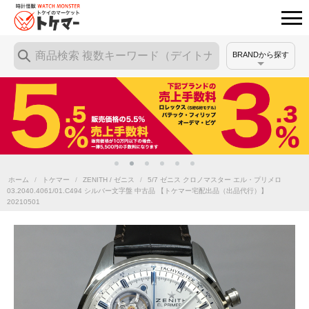
BRANDから探す
ホーム
/
トケマー
/
ZENITH / ゼニス
/
5/7 ゼニス クロノマスター エル・プリメロ
03.2040.4061/01.C494 シルバー文字盤 中古品 【トケマー宅配出品（出品代行）】
20210501