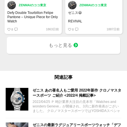
ZENMAIのココ東京
ZENMAIのココ東京
Defy Double Tourbillon Felipe
ゼニス😃
Pantone – Unique Piece for Only
Watch
REVIVAL
CHRONOMASTER REVIVAL
1863日前
1887日前
8
サファリ
8
マイクロブラスト仕上げチタン製
ケース
もっと見る
37 mm オリジナル 1969 ケース
エル・プリメロ コラムホイール
式クロノグラフ
97.T384.400/57.C856
¥1,034,000
関連記事
ゼニス あの著名人もご愛用 2022年新作 クロノマスタ
ースポーツ ご紹介 <2022/4 掲載記事>
2022/04/25 Ｐ 時計業界大注目の見本市「Watches and
wonders Geneve」が開催され、3月に新作発表がござい
ました。 クロノマスタースポーツではYOSHIDAスペシャ
ルモデル、アクアブルー文字盤時計が話題になっています
ね。...
ゼニスの最新ラグジュアリースポーツウォッチ「デフ