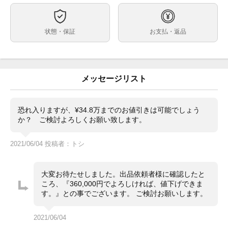
約42mm
ケースサイズ
最大約18.5cm※トケマー管理部門では調整・交換は受
ベルト内周
状態・保証
お支払・返品
付出来かねます・メーカー等にご依頼ください。
ステンレス
ケース素材
あり
メーカー保証書の有無
箱（ダメージ・汚れあり） 保証書（国内正規2020年1
付属品
メッセージリスト
月印） 冊子 その他画像参照
・日差約-3 ～ +3秒（タイムグラファー計測・平置き・
状態
使用環境や計測環境によって数値が変動致します。参考
恐れ入りますが、¥34.8万までのお値引きは可能でしょう
程度にお考えください。）
か？ ご検討よろしくお願い致します。
小キズや細かな当てキズが少しありますが、目立つ大き
2021/06/04 投稿者：トシ
なキズ等ない比較的キレイな状態です。
ガラスにキズやカケはありません。
・通信販売限定商品の為、実物確認や店舗へのお取寄せ
コメント
大変お待たせしました。出品依頼者様に確認したと
は出来かねます。
ころ、『360,000円でよろしければ、値下げできま
・価格交渉やお問合せは『出品者へ質問する』タブより
す。』との事でございます。 ご検討お願いします。
お願い致します。
・価格交渉の際は必ずご希望金額をご提示ください。ご
提示のない質問には返答致しません。
2021/06/04
・専用出品・取置は出来かねます。先着順にてご注文を