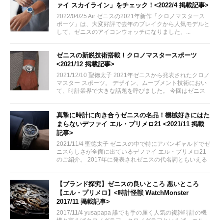
ァイ スカイライン」をチェック！<2022/4 掲載記事>
2022/04/25 Air ゼニスの2021年新作「クロノマスタース
ポーツ」は、大変好評で去年のブレイクから人気モデルと
して、ゼニスのアイコンウォッチになりました。...
ゼニスの新鋭技術搭載！クロノマスタースポーツ
<2021/12 掲載記事>
2021/12/10 聖徳太子 2021年ゼニスから発表されたクロノ
マスター スポーツ。 デザイン、ムーブメント技術におい
て、時計業界で大きな話題を呼びました。 今回はゼニス
らしく新しく誕生したクロノマスタースポーツの魅力をご
紹介致します。
真摯に時計に向き合うゼニスの名品！機械好きにはた
まらないデファイ エル・プリメロ21 <2021/11 掲載
記事>
2021/11/4 聖徳太子 ゼニスの中で特にアバンギャルドでゼ
ニスらしさが全面に出ているデファイ エル・プリメロ21
のご紹介。 2017年に発表されゼニスの代名詞ともいえる
「エル・プリメロ」を搭載し、そのムーブメントをスケル
トンにくり貫かれた文字盤から映し出されるというもので
す。...
【ブランド探究】ゼニスの良いところ 悪いところ
【エル・プリメロ】<時計怪獣 WatchMonster
2017/11 掲載記事>
2017/11/4 yusapapa 誰でも手の届く人気の複雑時計の機