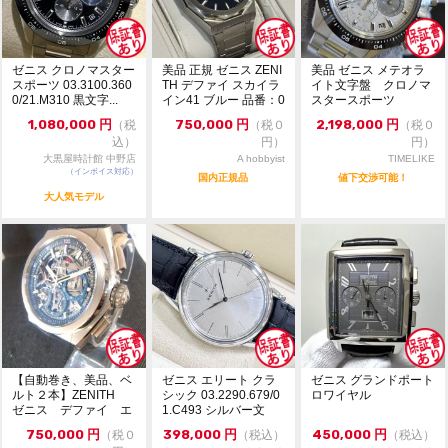
ゼニス クロノマスター
美品 正規 ゼニス ZENI
美品 ゼニス メテオラ
スポーツ 03.3100.360
TH デファイ スカイラ
イト文字盤 クロノマ
0/21.M310 黒文字...
イン41 ブルー 品番：0
スタースポーツ
3....
1,080,000
円
750,000
円
2,198,000
円
（税
（税０
（税０
込）
円）
円）
大黒屋時計館 中野店
A hobbyist
TIMELIKE
（インボイス対応）
国内正規品
値下交渉可能！
大人気モデル
【自動巻き、美品、ベ
ゼニス エリート クラ
ゼニス グランドポート
ルト２本】ZENITH
シック 03.2290.679/0
ロワイヤル
ゼニス デファイ エ
1.C493 シルバー文
ル・プリメロ21 チタ
字...
750,000
円
398,000
円
450,000
円
（税０
（税込）
（税込）
ン