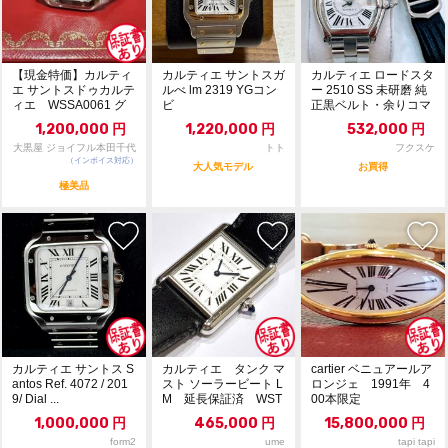
【現金特価】カルティ
カルティエ サントスガ
カルティエ ロードスタ
エ サントスドゥカルテ
ルべ lm 2319 YGコン
ー 2510 SS 未研磨 純
ィエ WSSA0061 グ
ビ
正黒ベルト・余りコマ
リーン文字盤
付属
1,200,000
円
1,220,000
円
532,000
円
大黒屋 ジョイフル本田千代
トト
フクスケ
（インボイス対応）
田店
大人気モデル
お買得
極美品
カルティエ サントス S
カルティエ タンク マ
cartier ベニュアールア
antos Ref. 4072 / 201
スト ソーラービート L
ロンジェ 1991年 4
9/ Dial ...
M 延長保証済 WST
00本限定
A0059
1,000,000
円
465,000
円
15,800,000
円
form2
ume
tapi tapi