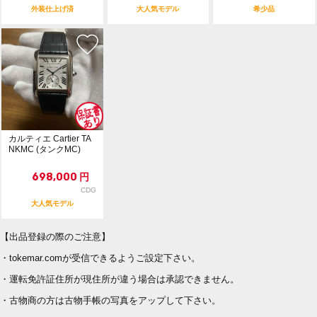
外装仕上げ済
大人気モデル
希少品
カルティエ Cartier TA
NKMC (タンクMC)
698,000
円
CDG
大人気モデル
【出品登録の際のご注意】
・tokemar.comが受信できるようご設定下さい。
・運転免許証住所が現住所が違う場合は承認できません。
・古物商の方は古物手帳の写真をアップして下さい。