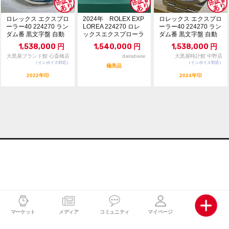
ロレックス エクスプロ
2024年 ROLEX EXP
ロレックス エクスプロ
ーラー40 224270 ラン
LOREA 224270 ロレ
ーラー40 224270 ラン
ダム番 黒文字盤 自動
ックスエクスプローラ
ダム番 黒文字盤 自動
巻 12...
ー
巻 12...
1,538,000
円
1,540,000
円
1,538,000
円
大黒屋ブランド館 心斎橋店
dairabase
大黒屋時計館 中野店
（インボイス対応）
（インボイス対応）
極美品
2022年印
2024年印
マーケット
メディア
コミュニティ
マイページ