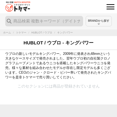
BRANDから探す
ホーム
/
トケマー
/
HUBLOT / ウブロ
/
キングパワー
HUBLOT / ウブロ - キングパワー
ウブロの新しいモデルキングパワー。2009年に発表され48mmという
大きなケースサイズで発売されました。翌年ウブロ初の自社製クロノ
グラフムーブメントであるウニコを搭載したキングパワーウニコを発
売。様々な素材を組み合わせたモデルが存在し限定モデルも多くござ
います。CEOのジャン・クロード・ビバー率いて発売されたキングパ
ワーを是非トケマーで売り買いしてください。
このセクションには商品が登録されていません