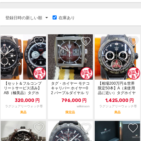
登録日時の新しい順
在庫あり
【セット＆フルコンプ
タグ・ホイヤー モナコ
【相場200万円＆世界
リートサービス済み】
キャリバー ホイヤー0
限定50本】A（未使用
AB（極美品）タグホ
2 パープルダイヤル リ
品に近い）タグホイヤ
イヤー カレラ クロノ...
ミテッドエデ...
ー カレラ キャリ...
320,000
円
796,000
円
1,425,000
円
ラグジュアリーウォッチ専
wilkinson
ラグジュアリーウォッチ専
門店：R/M
門店：R/M
美品
限定品
美品