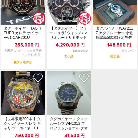
タグ・ホイヤー TAG H
【タグホイヤー】フォ
タグホイヤー WAY211
EUER カレラ ホイヤ
ーミュラ1ウォッチxマ
7 アクアレーサー 小笠
ー01 CAR201U
リオカートリミテッド
原諸島500本限定モデ
エディション トゥー...
ル
355,000
円
4,290,000
円
148,500
円
大黒屋 ジョイフル本田千代
Yosiis0919
春キング
（インボイス対応）
田店
希少品
限定品
裏スケモデル
【世界限定200本 】タ
タグホイヤー エクスク
グ･ホイヤー カレラ キ
ルーシブ WN1312 プ
ャリバー ホイヤー01
ロフェッショナル クオ
アレック・...
ーツ レディ...
750,000
円
31,500
円