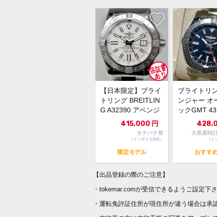
【日本限定】ブライ
ブライトリン
トリング BREITLIN
ンジャー オ
G A32390 アベンジ
ックGMT 4
ャーⅡ GM...
盤 A323971..
415,000
円
428,
タチバナ屋
大黒屋時計
（インボイス対応）
（イ
限定モデル
おすす
【出品登録の際のご注意】
・tokemar.comが受信できるようご設定下
・運転免許証住所が現住所が違う場合は承