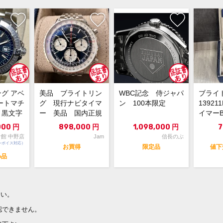
グ アベ
美品 ブライトリン
WBC記念 侍ジャパ
ブライト
ートマチ
グ 現行ナビタイマ
ン 100本限定
13921
3 黒文字
ー 美品 国内正規
イマーB
.
品 メーカーメンテ
ラフ41
000
円
898,000
円
1,098,000
円
7
直後 長期...
館 中野店
Jam
信長のぶ
ンボイス対応）
お買得
限定品
値下
め品
さい。
認できません。