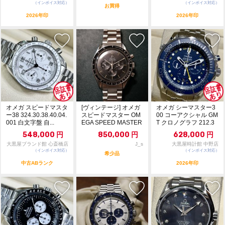
（インボイス対応）
（インボイス対応）
お買得
2026年印
2026年印
オメガ スピードマスタ
[ヴィンテージ] オメガ
オメガ シーマスター3
ー38 324.30.38.40.04.
スピードマスター OM
00 コーアクシャル GM
001 白文字盤 自...
EGA SPEED MASTER
T クロノグラフ 212.3
...
0.4...
548,000
円
850,000
円
628,000
円
大黒屋ブランド館 心斎橋店
J_s
大黒屋時計館 中野店
（インボイス対応）
（インボイス対応）
希少品
中古ABランク
2026年印