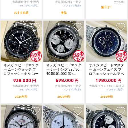
大黒屋時計館 中野店
大黒屋時計館 中野店
ynyoshi
（インボイス対応）
（インボイス対応）
値下げ！
おすすめ品
美品
オメガ スピードマスタ
オメガ スピードマスタ
オメガ スピードマスタ
ー ムーンウォッチ プ
ー レーシング 326.30.
ー ムーンフェイズ プ
ロフェッショナル コー
40.50.01.002 黒×...
ロフェッショナル アベ
アクシャルマスタ...
ンチュリン文字盤...
938,000
円
598,000
円
1,980,000
円
大黒屋時計館 中野店
大黒屋時計館 中野店
大黒屋ブランド館 心斎橋店
（インボイス対応）
（インボイス対応）
（インボイス対応）
2024年印
2026年印
2018年印