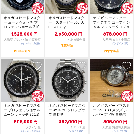
オメガ スピードマスタ
オメガスピードマスタ
オメガ シーマスター
ー ムーンウォッチ プ
ー スヌーピー50th A
アクアテラ コーアクシ
ロフェッショナル 310.
nniversary
ャル マスタークロノメ
30.42....
ーター 231....
1,528,000
円
2,650,000
円
678,000
円
大黒屋ブランド館 心斎橋店
とある販売員
大黒屋時計館 中野店
（インボイス対応）
（インボイス対応）
未使用品
2026年新作
おすすめ品
オメガ スピードマスタ
オメガ スピードマスタ
オメガ スピードマスタ
ー プロフェッショナル
ー 3510.50 クロノグラ
ー 3513.30 メンズ シ
ムーンウォッチ 311.3
フ 自動巻
ルバー文字盤 自動巻
0.42....
805,000
円
382,000
円
305,000
円
タチバナ屋
タチバナ屋
大黒屋 質群馬太田店
（インボイス対応）
（インボイス対応）
（インボイス対応）