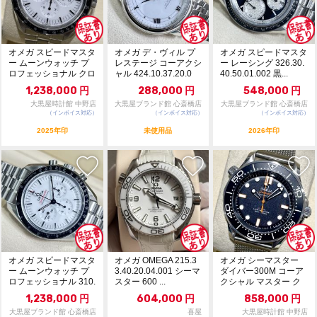
オメガ スピードマスタ
オメガ デ・ヴィル プ
オメガ スピードマスタ
ー ムーンウォッチ プ
レステージ コーアクシ
ー レーシング 326.30.
ロフェッショナル クロ
ャル 424.10.37.20.0
40.50.01.002 黒...
ノメーター 31...
4....
1,238,000
円
288,000
円
548,000
円
大黒屋時計館 中野店
大黒屋ブランド館 心斎橋店
大黒屋ブランド館 心斎橋店
（インボイス対応）
（インボイス対応）
（インボイス対応）
2025年印
未使用品
2026年印
オメガ スピードマスタ
オメガ OMEGA 215.3
オメガ シーマスター
ー ムーンウォッチ プ
3.40.20.04.001 シーマ
ダイバー300M コーア
ロフェッショナル 310.
スター 600 ...
クシャル マスター ク
30.42....
ロノメーター ...
1,238,000
円
604,000
円
858,000
円
大黒屋ブランド館 心斎橋店
喜屋
大黒屋時計館 中野店