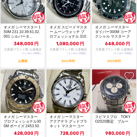
オメガ シーマスター 1
オメガ スピードマスタ
オメガ シーマスター
50M 231.10.39.61.02.
ー ムーンウォッチ プ
ダイバー300M コーア
001 シルバータ...
ロフェッショナル 310.
クシャル マスター ク
30.42....
ロノメーター ...
348,000
円
1,080,000
円
648,000
円
大黒屋ブランド館 心斎橋店
大黒屋ブランド館 心斎橋店
大黒屋ブランド館 心斎橋店
（インボイス対応）
（インボイス対応）
（インボイス対応）
お買得
2021年印
2023年印
オメガ シーマスター
オメガ シーマスター
スピマスプロ TOKY
プロフェッショナル30
アクアテラ グッドプラ
O2020限定 ブルー
0M ボーイズ 2453.50
ネット マスター コー
黒文...
アクシャル 23...
428,000
円
728,000
円
980,000
円