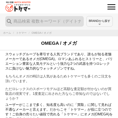
BRANDから探す
ホーム
/
トケマー
/
OMEGA / オメガ
OMEGA / オメガ
スウォッチグループを牽引する人気ブランドであり、誰もが知る老舗
メーカーであるオメガ(OMEGA)。ロマンあふれるヒストリーと、バリ
エーション豊富な人気モデルという強力な2つの武器を持つロレック
スに負けない魅力的なウォッチメゾンですね。
もちろんオメガの時計は人気があるためトケマーでも多くのご注文を
頂いています。
ただロレックスのスポーツモデルほど高額な査定額が付かないのが買
取店の現実です。1度査定に出された方ならご存知なのではないでし
ょうか？
ユーザーがここまで多く、知名度も高いのに「買取」に関して見れば
不遇なメーカーと言えます。だからこそ「トケマー」が役に立つので
す！ご自身の売りたい値段で売れる「トケマー」にオメガ(OMEGA)を