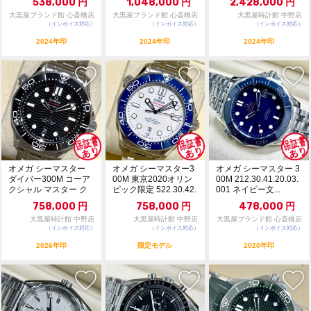
538,000
円
1,048,000
円
2,428,000
円
大黒屋ブランド館 心斎橋店
大黒屋ブランド館 心斎橋店
大黒屋時計館 中野店
（インボイス対応）
（インボイス対応）
（インボイス対応）
2024年印
2024年印
2024年印
オメガ シーマスター
オメガ シーマスター3
オメガ シーマスター 3
ダイバー300M コーア
00M 東京2020オリン
00M 212.30.41.20.03.
クシャル マスター ク
ピック限定 522.30.42.
001 ネイビー文...
ロノメーター ...
2...
758,000
円
758,000
円
478,000
円
大黒屋時計館 中野店
大黒屋時計館 中野店
大黒屋ブランド館 心斎橋店
（インボイス対応）
（インボイス対応）
（インボイス対応）
2026年印
限定モデル
2020年印