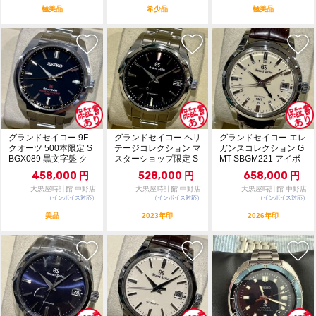
極美品
希少品
極美品
グランドセイコー 9F
グランドセイコー ヘリ
グランドセイコー エレ
クオーツ 500本限定 S
テージコレクション マ
ガンスコレクション G
BGX089 黒文字盤 ク
スターショップ限定 S
MT SBGM221 アイボ
オーツ ...
BGA203 自...
リー文字盤...
458,000
円
528,000
円
658,000
円
大黒屋時計館 中野店
大黒屋時計館 中野店
大黒屋時計館 中野店
（インボイス対応）
（インボイス対応）
（インボイス対応）
美品
2023年印
2026年印