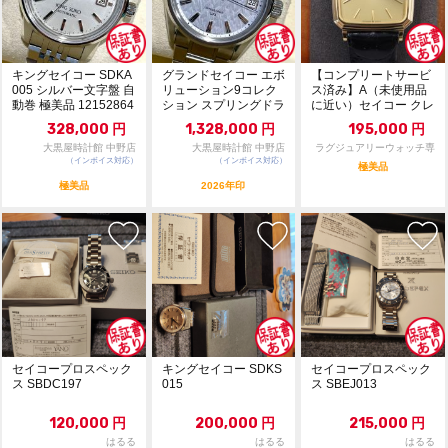
キングセイコー SDKA
グランドセイコー エボ
【コンプリートサービ
005 シルバー文字盤 自
リューション9コレク
ス済み】A（未使用品
動巻 極美品 12152864
ション スプリングドラ
に近い）セイコー クレ
イブ 樹氷 SL...
ドール 5930-5...
328,000
円
1,328,000
円
195,000
円
大黒屋時計館 中野店
大黒屋時計館 中野店
ラグジュアリーウォッチ専
（インボイス対応）
（インボイス対応）
門店：R/M
極美品
極美品
2026年印
セイコープロスペック
キングセイコー SDKS
セイコープロスペック
ス SBDC197
015
ス SBEJ013
120,000
円
200,000
円
215,000
円
はるる
はるる
はるる