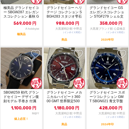
極美品 グランドセイコ
グランドセイコー ヘリ
グランドセイコー GS
ー SBGW287 エレガン
テージ コレクション S
エレガンスコレクショ
スコレクション 暮秋 G
BGH283 スタジオ雫石
ン STGF279 シェル文
S
限定 グリ...
字盤 自...
569,000
円
988,000
円
358,000
円
A hobbyist
大黒屋時計館 中野店
大黒屋ブランド館 心斎橋店
（インボイス対応）
（インボイス対応）
極美品
美品
2020年印
SBGW259 初代 グラン
グランドセイコー メカ
グランドセイコー スポ
ドセイコー デザイン復
ニカルハイビート360
ーツコレクション GM
刻モデル 手巻き 付属
00 GMT 世界限定500
T SBGN021 青文字盤
完備
本 SBG...
クォーツ...
1,100,000
円
1,180,000
円
428,000
円
M@Y
大黒屋時計館 中野店
大黒屋時計館 中野店
（インボイス対応）
（インボイス対応）
値上必至！
美品
2024年印