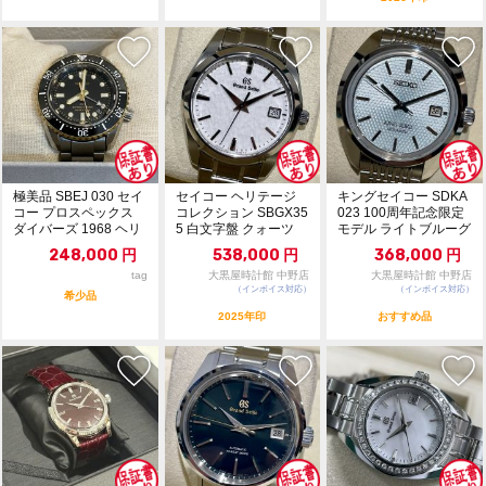
極美品 SBEJ 030 セイ
セイコー ヘリテージ
キングセイコー SDKA
コー プロスペックス
コレクション SBGX35
023 100周年記念限定
ダイバーズ 1968 ヘリ
5 白文字盤 クォーツ
モデル ライトブルーグ
テー...
極美品 1...
リーン文字...
248,000
円
538,000
円
368,000
円
tag
大黒屋時計館 中野店
大黒屋時計館 中野店
（インボイス対応）
（インボイス対応）
希少品
2025年印
おすすめ品