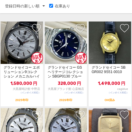
登録日時の新しい順
在庫あり
グランドセイコー エボ
グランドセイコー GS
グランドセイコー SB
リューション9コレク
ヘリテージコレクショ
GR002 9S51-0010
ション メカニカルハイ
ン SBGP0130 ブルー
ビート36000 ...
文字...
1,580,000
円
328,000
円
1,498,000
円
大黒屋時計館 中野店
大黒屋ブランド館 心斎橋店
cagidue
（インボイス対応）
（インボイス対応）
（インボイス対応）
2025年印
2026年印
OH済み