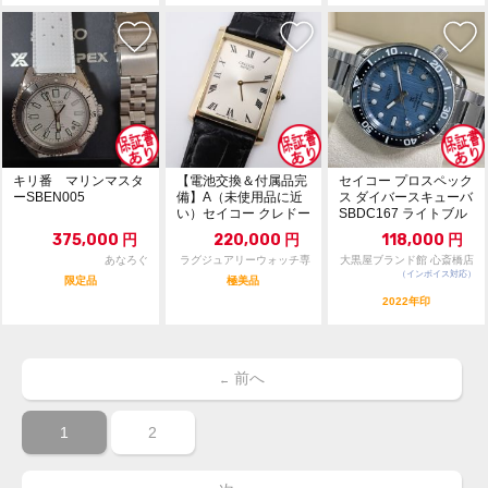
キリ番 マリンマスタ
【電池交換＆付属品完
セイコー プロスペック
ーSBEN005
備】A（未使用品に近
ス ダイバースキューバ
い）セイコー クレドー
SBDC167 ライトブル
ル 5930-509...
ー文字盤...
375,000
円
220,000
円
118,000
円
あなろぐ
ラグジュアリーウォッチ専
大黒屋ブランド館 心斎橋店
門店：R/M
（インボイス対応）
限定品
極美品
2022年印
前へ
←
1
2