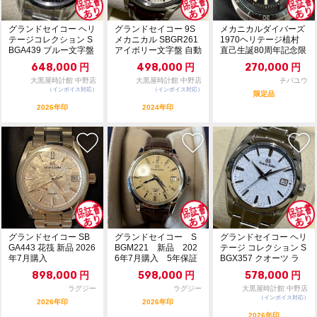
グランドセイコー ヘリ
グランドセイコー 9S
メカニカルダイバーズ
テージコレクション S
メカニカル SBGR261
1970ヘリテージ植村
BGA439 ブルー文字盤
アイボリー文字盤 自動
直己生誕80周年記念限
自動巻 新...
巻 121...
定モデル
648,000
円
498,000
円
270,000
円
大黒屋時計館 中野店
大黒屋時計館 中野店
チバユウ
（インボイス対応）
（インボイス対応）
限定品
2026年印
2024年印
グランドセイコー SB
グランドセイコー S
グランドセイコー ヘリ
GA443 花筏 新品 2026
BGM221 新品 202
テージ コレクション S
年7月購入
6年7月購入 5年保証
BGX357 クオーツ ラ
イトブルー...
898,000
円
598,000
円
578,000
円
ラグジー
ラグジー
大黒屋時計館 中野店
（インボイス対応）
2026年印
2026年印
2026年印