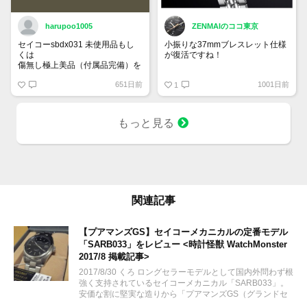
harupoo1005
ZENMAIのココ東京
セイコーsbdx031 未使用品もし
小振りな37mmブレスレット仕様
くは
が復活ですね！
傷無し極上美品（付属品完備）を
35万円程度で探しています。
グランドセイコー SBGW305
651日前
1001日前
1
もっと見る
関連記事
【プアマンズGS】セイコーメカニカルの定番モデル
「SARB033」をレビュー <時計怪獣 WatchMonster
2017/8 掲載記事>
2017/8/30 くろ ロングセラーモデルとして国内外問わず根
強く支持されているセイコーメカニカル「SARB033」。
安価な割に堅実な造りから「プアマンズGS（グランドセ
イコー）」とも呼ばれる人気モデルを手に入れたのでレビ