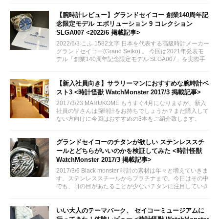
ューしてみます。
【腕時計レビュー】グランドセイコー 創業140周年記
念限定モデル エボリューション 9 コレクション
SLGA007 <2022/6 掲載記事>
2022/6/3 こふ 1582文字 日本を代表する高級時計メーカー
グランドセイコー(Grand Seiko) 。 今回は2021年発表モ
デル「創業140周年記念限定モデル SLGA007」を実際手
に取る機会がございましたので、実機レビューをしてまい
りたいと思います。
【新入社員向き】サラリーマンにおすすめな腕時計ベ
スト3 <時計怪獣 WatchMonster 2017/3 掲載記事>
2017/3/23 MARUKOME もうすぐ4月になりますが、新入
社員の皆さんは腕時計をお持ちでしょうか？まだ購入して
ない方向けに今回はおすすめの3本をご紹介致します。
グランドセイコーのチタンが欲しい ステンレススチ
ールとどちらがいいのかを検証してみた <時計怪獣
WatchMonster 2017/3 掲載記事>
2017/3/6 Black monster 時計の素材は年々と増えていきま
す。ステンレススチールからプラチナまで。今日はその中
でも、日の目があたることが少ないチタンに注目していき
ます。
いい大人のテーマパーク、 セイコーミュージアムに