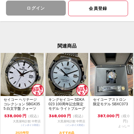
使用品のお品物の為気持ちよくご愛用いただけます。ぜ
ひご検討くださいませ。
ログイン
会員登録
スペック
日常生活用防水
手巻き式の“キャリバー9S64”搭載
パワーリザーブ約72時間
※店頭でも販売をしておりますので、売り切れの際はご
関連商品
了承ください。
ご来店前に在庫の有無のご確認をお勧めします。
※価格に関してのお問い合わせはメッセージでご質問頂
いてもお答えしておりません。直接店頭へお問い合わせ
ください。
お問い合わせ先
大黒屋 時計館中野店
TEL:03-5318-5250
セイコー ヘリテージ
キングセイコー SDKA
セイコー アストロン
コレクション SBGX35
023 100周年記念限定
限定モデル SBXC073
5 白文字盤 クォーツ
モデル ライトブルーグ
極美品 1...
リーン文字...
538,000
円
368,000
円
387,000
円
（税込）
（税込）
（税０
円）
大黒屋時計館 中野店
大黒屋時計館 中野店
（インボイス対応）
（インボイス対応）
よっしー
2025年印
おすすめ品