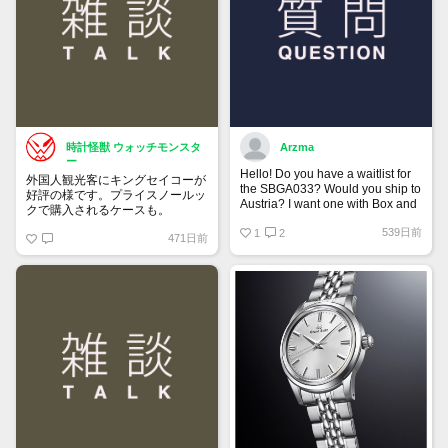
時計怪獣 ウォッチモンスタ
Arzma
ー
Hello! Do you have a waitlist for
外国人観光客にキングセイコーが
the SBGA033? Would you ship to
好評の様です。プライスノールッ
Austria? I want one with Box and
クで購入されるケースも。
Papers.
539日前
1
2
471日前