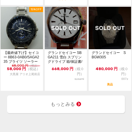
15%OFF
【最終値下げ】セイコ
グランドセイコー SB
グランドセイコー S
ー 8B63-0AB0/SAGA2
GA211 雪白 スプリン
BGW305
35 ブライツ ソーラー
グドライブ 箱/保証書/
68,000
円
クォ...
（税込）
余りコマ
58,000
円
668,000
円
480,000
円
（税込）
（税０
（税０
円）
円）
大黒屋 アリオ上尾前店
susami
007z
美品
もっとみる