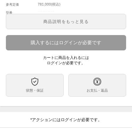
781,000(税込)
参考定価
SBGW305
型番
メンズ
メンズ・レディース
商品説明をもっと見る
シルバー文字盤
文字盤
手巻き
ムーブメント
購入するにはログインが必要です
37.3ｍｍ
ケースサイズ
約16.5cm ※4コマ外れた状態での計測です。
ベルト内周
カートに商品を入れるには
ステンレス
ケース素材
ログインが必要です。
あり
メーカー保証書の有無
箱・保証書(正規：2026年4月印)・サポートカード・規
付属品
格検定合格証明書
状態・保証
お支払・返品
ブレスレット調整の施されている未使用品のお品物で
状態
す。
グランドセイコーからエレガンスコレクション
コメント
『SBGW305』が入荷致しました。
丸みを帯びたシルバーのダイヤルが上品でクラシックな
*アクションにはログインが必要です。
雰囲気です。
37.3mmのケースが腕になじむサイズ感で、直近印の未