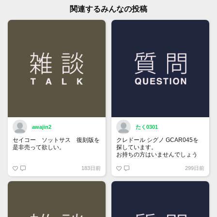
関連するみんなの投稿
awajin2
たく0301
セイコー ソットサス 復刻版を
クレドール シグノ GCAR045を
是非売って欲しい。
探しています。
お持ちの方はいませんでしょう
か。
183日前
299日前