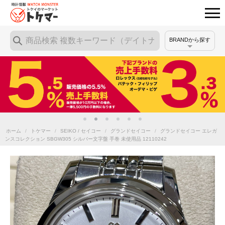
BRANDから探す
ホーム
/
トケマー
/
SEIKO / セイコー
/
グランドセイコー
/
グランドセイコー エレガ
ンスコレクション SBGW305 シルバー文字盤 手巻 未使用品 12110242