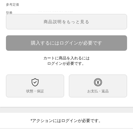
参考定価
03.2290.679/01.C493
型番
メンズ
メンズ・レディース
商品説明をもっと見る
シルバー文字盤
文字盤
自動巻
ムーブメント
購入するにはログインが必要です
39mm
ケースサイズ
ベルト内周
カートに商品を入れるには
ステンレス
ケース素材
ログインが必要です。
あり
メーカー保証書の有無
箱・保証書(2018年)・取説・タグ
付属品
鏡面部分に細かいスレ程度の美品
状態
状態・保証
お支払・返品
※店頭でも販売をしておりますので、売り切れの際はご
コメント
了承ください。
ご来店前に在庫の有無のご確認をお勧めします。
また、価格に関してのお問い合わせはメッセージでご質
問頂いてもお答えしておりません。
*アクションにはログインが必要です。
直接店頭へお問い合わせください。