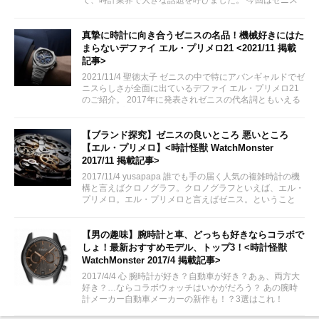
らしく新しく誕生したクロノマスタースポーツの魅力をご
紹介致します。
真摯に時計に向き合うゼニスの名品！機械好きにはた
まらないデファイ エル・プリメロ21 <2021/11 掲載
記事>
2021/11/4 聖徳太子 ゼニスの中で特にアバンギャルドでゼ
ニスらしさが全面に出ているデファイ エル・プリメロ21
のご紹介。 2017年に発表されゼニスの代名詞ともいえる
「エル・プリメロ」を搭載し、そのムーブメントをスケル
トンにくり貫かれた文字盤から映し出されるというもので
す。...
【ブランド探究】ゼニスの良いところ 悪いところ
【エル・プリメロ】<時計怪獣 WatchMonster
2017/11 掲載記事>
2017/11/4 yusapapa 誰でも手の届く人気の複雑時計の機
構と言えばクロノグラフ。クロノグラフといえば、エル・
プリメロ。エル・プリメロと言えばゼニス。ということ
で、今回はゼニスに焦点をあてて、その良いところ、悪い
ところについて書いてみました。
【男の趣味】腕時計と車、どっちも好きならコラボで
しょ！最新おすすめモデル、トップ3！<時計怪獣
WatchMonster 2017/4 掲載記事>
2017/4/4 心 腕時計が好き？自動車が好き？あぁ、両方大
好き？…ならコラボウォッチはいかがだろう？ あの腕時
計メーカー自動車メーカーの新作も！？3選はこれ！