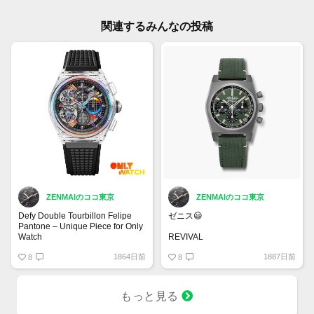
関連するみんなの投稿
ZENMAIのココ東京
ZENMAIのココ東京
Defy Double Tourbillon Felipe
ゼニス😃
Pantone – Unique Piece for Only
Watch
REVIVAL
CHRONOMASTER REVIVAL
1864日前
1887日前
8
サファリ
8
マイクロブラスト仕上げチタン製
ケース
もっと見る
37 mm オリジナル 1969 ケース
エル・プリメロ コラムホイール