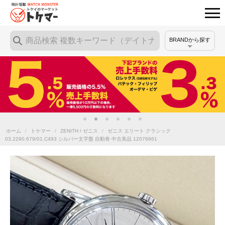
BRANDから探す
ホーム
/
トケマー
/
ZENITH / ゼニス
/
ゼニス エリート クラシック
03.2290.679/01.C493 シルバー文字盤 自動巻 中古美品 12076661