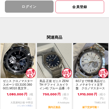
※新品・未使用品に関しても保管に伴う極僅かな擦れが
生じる場合がございます。
ログイン
会員登録
※写真に写っていな付属品や記載がない物については付
属していない場合がございます。
予めご了承ください。
買取、下取りも行っております。
【LINE査定】最短５分査定!!
ID⇒＠243yutff
関連商品
写真を送って頂ければ金額をすぐにご提示致します。
【無金利・低金利ローン】
ブランド館心斎橋店にて無金利ローンも承っておりま
す。
お電話、メールでのお問い合わせも承ります。
【お問合せ先】
大黒屋ブランド館 心斎橋店
ゼニス クロノマスター
美品 正規 ゼニス ZENI
8/17まで特価 美品ゼニ
TEL:06-4708-9570
スポーツ 03.3100.360
TH デファイ スカイラ
ス メテオライト文字
MAIL: br-shinsaibashi01@e-daikoku.com
0/21.M310 黒文字...
イン41 ブルー 品番：0
盤 クロノマスタース
3....
ポーツ
LINE:@243yutff
1,080,000
円
750,000
円
1,910,000
円
（税
（税０
（税０
込）
円）
円）
大黒屋時計館 中野店
A hobbyist
TIMELIKE
（インボイス対応）
国内正規品
値下交渉可能！