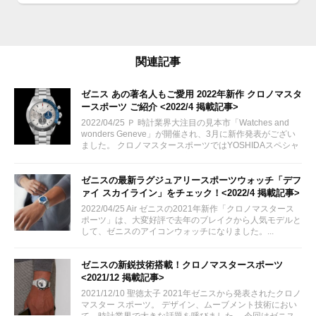
式クロノグラフ
97.T384.400/57.C856
¥1,034,000
関連記事
ゼニス あの著名人もご愛用 2022年新作 クロノマスタ
ースポーツ ご紹介 <2022/4 掲載記事>
2022/04/25 Ｐ 時計業界大注目の見本市「Watches and
wonders Geneve」が開催され、3月に新作発表がござい
ました。 クロノマスタースポーツではYOSHIDAスペシャ
ルモデル、アクアブルー文字盤時計が話題になっています
ね。...
ゼニスの最新ラグジュアリースポーツウォッチ「デフ
ァイ スカイライン」をチェック！<2022/4 掲載記事>
2022/04/25 Air ゼニスの2021年新作「クロノマスタース
ポーツ」は、大変好評で去年のブレイクから人気モデルと
して、ゼニスのアイコンウォッチになりました。...
ゼニスの新鋭技術搭載！クロノマスタースポーツ
<2021/12 掲載記事>
2021/12/10 聖徳太子 2021年ゼニスから発表されたクロノ
マスター スポーツ。 デザイン、ムーブメント技術におい
て、時計業界で大きな話題を呼びました。 今回はゼニス