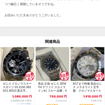
つつ幅広く展開していきそうですね。
お読みいただきありがとうございました。
関連商品
ゼニス クロノマスター
美品 正規 ゼニス ZENI
8/17まで特価 美品ゼニ
スポーツ 03.3100.360
TH デファイ スカイラ
ス メテオライト文字
0/21.M310 黒文字...
イン41 ブルー 品番：0
盤 クロノマスタース
3....
ポーツ
1,080,000
円
750,000
円
1,910,000
円
大黒屋時計館 中野店
A hobbyist
TIMELIKE
（インボイス対応）