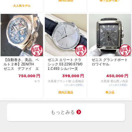
国内正規品
値下交渉可能！
大人気モデル
【自動巻き、美品、ベ
ゼニス エリート クラ
ゼニス グランドポート
ルト２本】ZENITH
シック 03.2290.679/0
ロワイヤル
ゼニス デファイ エ
1.C493 シルバー文
ル・プリメロ21 チタ
字...
750,000
円
398,000
円
450,000
円
ン
キラ
大黒屋ブランド館 心斎橋店
大黒屋 郡山西ノ内店
（インボイス対応）
（インボイス対応）
国内正規品
希少品
もっとみる