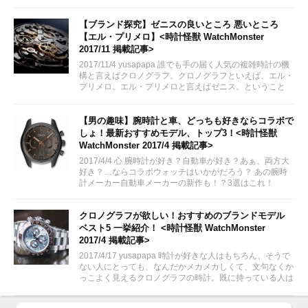
「エル・プリメロ」を搭載し、そのムーブメントをスケル
トンにくり貫かれた文字盤から映し出されるというもので
す。...
【ブランド探究】ゼニスの良いところ 悪いところ
【エル・プリメロ】<時計怪獣 WatchMonster
2017/11 掲載記事>
2017/11/4 yusapapa 誰でも手の届く人気の複雑時計の機
構と言えばクロノグラフ。クロノグラフといえば、エル・
プリメロ。エル・プリメロと言えばゼニス。ということ
で、今回はゼニスに焦点をあてて、その良いところ、悪い
ところについて書いてみました。
【男の趣味】腕時計と車、どっちも好きならコラボで
しょ！最新おすすめモデル、トップ3！<時計怪獣
WatchMonster 2017/4 掲載記事>
2017/4/4 心 腕時計が好き？自動車が好き？あぁ、両方大
好き？…ならコラボウォッチはいかがだろう？ あの腕時
計メーカー自動車メーカーの新作も！？3選はこれ！
クロノグラフが欲しい！おすすめのブランドモデル
ベスト5 一挙紹介！ <時計怪獣 WatchMonster
2017/4 掲載記事>
2017/4/17 yusapapa 時計が好きな人はもちろん、そうで
ない人にとっても、なんだかメカメカしくて、文句なくか
っこよく見えるクロノグラフの時計。既に持っている人は
もちろん、クロノグラフの1本も欲しい、なんて考えてい
る人は、是非、参考にしてくださいね。デイトナは別格だ