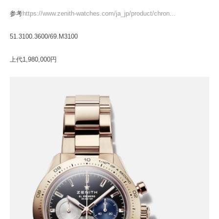
参考
https://www.zenith-watches.com/ja_jp/product/chron...
51.3100.3600/69.M3100
上代1,980,000円