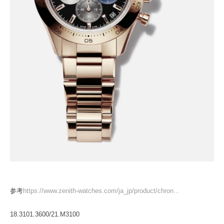
参考
https://www.zenith-watches.com/ja_jp/product/chron...
18.3101.3600/21.M3100