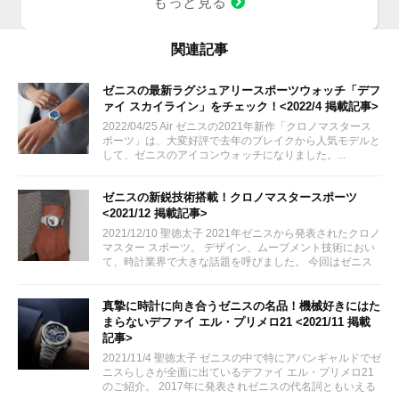
もっと見る
37 mm オリジナル 1969 ケース
エル・プリメロ コラムホイール
式クロノグラフ
関連記事
97.T384.400/57.C856
¥1,034,000
ゼニスの最新ラグジュアリースポーツウォッチ「デフ
ァイ スカイライン」をチェック！<2022/4 掲載記事>
2022/04/25 Air ゼニスの2021年新作「クロノマスタース
ポーツ」は、大変好評で去年のブレイクから人気モデルと
して、ゼニスのアイコンウォッチになりました。...
ゼニスの新鋭技術搭載！クロノマスタースポーツ
<2021/12 掲載記事>
2021/12/10 聖徳太子 2021年ゼニスから発表されたクロノ
マスター スポーツ。 デザイン、ムーブメント技術におい
て、時計業界で大きな話題を呼びました。 今回はゼニス
らしく新しく誕生したクロノマスタースポーツの魅力をご
紹介致します。
真摯に時計に向き合うゼニスの名品！機械好きにはた
まらないデファイ エル・プリメロ21 <2021/11 掲載
記事>
2021/11/4 聖徳太子 ゼニスの中で特にアバンギャルドでゼ
ニスらしさが全面に出ているデファイ エル・プリメロ21
のご紹介。 2017年に発表されゼニスの代名詞ともいえる