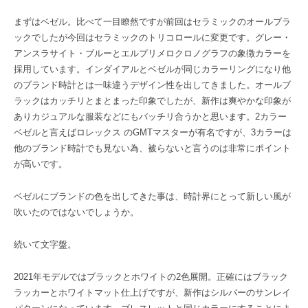
まずはベゼル。比べて一目瞭然ですが前回はセラミックのオールブラ
ックでしたが今回はセラミックのトリコロールに変更です。グレー・
アンスラサイト・ブルーとエルプリメロクロノグラフの象徴カラーを
採用しています。インダイアルとベゼルが同じカラーリングになり他
のブランド時計とは一味違うデザイン性を出してきました。オールブ
ラックはカッチリとまとまった印象でしたが、新作は爽やかな印象が
ありカジュアルな服装などにもバッチリ合うかと思います。2カラー
ベゼルと言えばロレックス のGMTマスターが有名ですが、3カラーは
他のブランド時計でも見ない為、被らないと言うのは非常にポイント
が高いです。
ベゼルにブランドの色を出してきた事は、時計界にとって新しい風が
吹いたのではないでしょうか。
続いて文字盤。
2021年モデルではブラックとホワイトの2色展開。正確にはブラック
ラッカーとホワイトマット仕上げですが、新作はシルバーのサンレイ