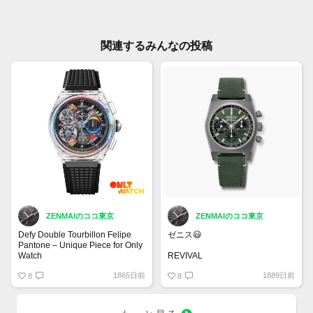
関連するみんなの投稿
ZENMAIのココ東京
ZENMAIのココ東京
Defy Double Tourbillon Felipe
ゼニス😃
Pantone – Unique Piece for Only
Watch
REVIVAL
CHRONOMASTER REVIVAL
1865日前
1889日前
8
サファリ
8
マイクロブラスト仕上げチタン製
ケース