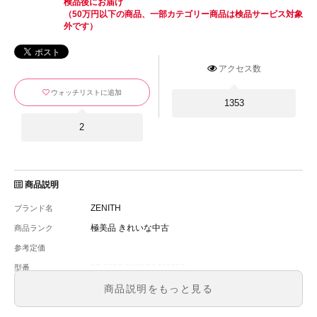
検品後にお届け
（50万円以下の商品、一部カテゴリー商品は検品サービス対象
外です）
アクセス数
ウォッチリストに追加
1353
2
商品説明
ZENITH
ブランド名
極美品 きれいな中古
商品ランク
参考定価
03.3200.3600/69.M3200
型番
メンズ
メンズ・レディース
商品説明をもっと見る
ホワイト
文字盤