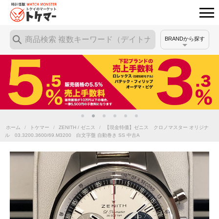
BRANDから探す
ホーム
/
トケマー
/
ZENITH / ゼニス
/
【現金特価】ゼニス クロノマスター オリジナ
ル 03.3200.3600/69.M3200 白文字盤 自動巻き SS 中古A