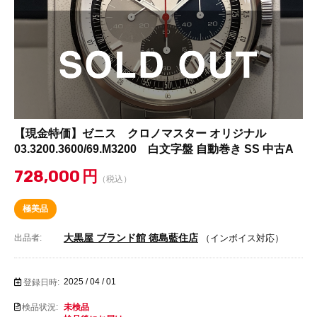
【現金特価】ゼニス クロノマスター オリジナル
03.3200.3600/69.M3200 白文字盤 自動巻き SS 中古A
728,000
円
（税込）
極美品
大黒屋 ブランド館 徳島藍住店
出品者:
（インボイス対応）
2025 / 04 / 01
登録日時:
検品状況:
未検品