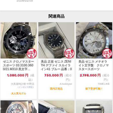
2026/01/05
お気軽にお問合せ下さいませ。
関連商品
ゼニス クロノマスター
美品 正規 ゼニス ZENI
美品 ゼニス メテオラ
スポーツ 03.3100.360
TH デファイ スカイラ
イト文字盤 クロノマ
0/21.M310 黒文字...
イン41 ブルー 品番：0
スタースポーツ
3....
1,080,000
円
750,000
円
2,198,000
円
（税
（税０
（税０
込）
円）
円）
大黒屋時計館 中野店
A hobbyist
TIMELIKE
（インボイス対応）
国内正規品
値下交渉可能！
大人気モデル