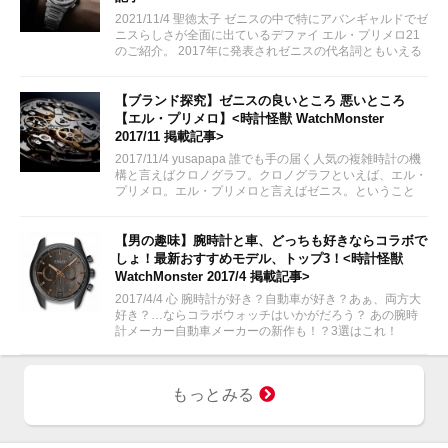
2021/11/4 聖徳太子 ゼニスの中で特にアバンギャルドでゼ
ニスらしさが全面に出ているデファイ エル・プリメロ21
のご紹介。 2017年に発表されゼニスの代名詞ともいえる
「エル・プリメロ」を搭載し、そのムーブメントをスケル
トンにくり貫かれた文字盤から映し出されるというもので
す。...
【ブランド探究】ゼニスの良いところ 悪いところ
【エル・プリメロ】<時計怪獣 WatchMonster
2017/11 掲載記事>
2017/11/4 yusapapa 誰でも手の届く人気の複雑時計の機
構と言えばクロノグラフ。クロノグラフといえば、エル・
プリメロ。エル・プリメロと言えばゼニス。ということ
で、今回はゼニスに焦点をあてて、その良いところ、悪い
ところについて書いてみました。
【男の趣味】腕時計と車、どっちも好きならコラボで
しょ！最新おすすめモデル、トップ3！<時計怪獣
WatchMonster 2017/4 掲載記事>
2017/4/4 心 腕時計が好き？自動車が好き？あぁ、両方大
好き？…ならコラボウォッチはいかがだろう？ あの腕時
計メーカー自動車メーカーの新作も！？3選はこれ！
もっとみる