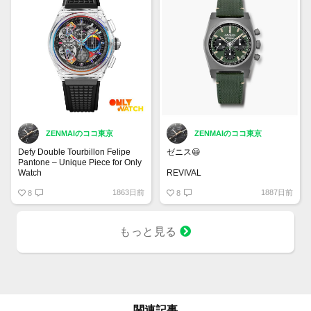
ZENMAIのココ東京
ZENMAIのココ東京
Defy Double Tourbillon Felipe
ゼニス😃
Pantone – Unique Piece for Only
Watch
REVIVAL
CHRONOMASTER REVIVAL
1863日前
1887日前
8
サファリ
8
マイクロブラスト仕上げチタン製
ケース
もっと見る
37 mm オリジナル 1969 ケース
エル・プリメロ コラムホイール
式クロノグラフ
97.T384.400/57.C856
¥1,034,000
関連記事