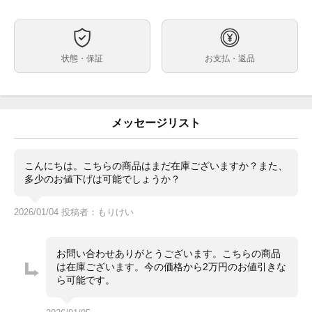
自動巻
ムーブメント
38
ケースサイズ
約16cm（余りコマ抜き）
ベルト内周
状態・保証
お支払・返品
ステンレス
ケース素材
あり
メーカー保証書の有無
外箱・内箱・取扱説明書・ギャラ（2022年）印・余り
付属品
コマ１つ
メッセージリスト
・極美品です。
状態
・使用感がなく、大変綺麗な状態です。
こんにちは。こちらの商品はまだ在庫ございますか？また、
※店頭、お電話にて状態を確認する事はできますが購入
コメント
多少のお値下げは可能でしょうか？
の際にはWEB上からお買い求め下さい。郵送にて配送
させていただきます。
※こちらは『現金特価』商品であり、『銀行振込』時の
2026/01/04 投稿者：もりけい
価格です。クレジットカード決済時はお問合わせくださ
い。
【取扱店】
お問い合わせありがとうございます。こちらの商品
大黒屋 ブランド館 徳島藍住店
は在庫ございます。今の価格から2万円のお値引きな
〒771-1155 徳島県徳島市応神町西貞方字鷹ノ橋28-3
ら可能です。
TEL:088-683-3160
営業時間:10:30-18:00
定休日:水曜日