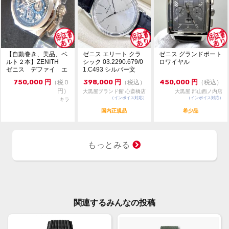
【自動巻き、美品、ベ
ゼニス エリート クラ
ゼニス グランドポート
ルト２本】ZENITH
シック 03.2290.679/0
ロワイヤル
ゼニス デファイ エ
1.C493 シルバー文
ル・プリメロ21 チタ
字...
750,000
円
398,000
円
450,000
円
（税０
（税込）
（税込）
ン
円）
大黒屋ブランド館 心斎橋店
大黒屋 郡山西ノ内店
（インボイス対応）
（インボイス対応）
キラ
国内正規品
希少品
もっとみる
関連するみんなの投稿