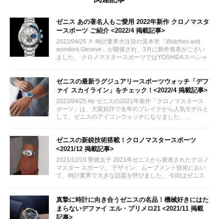
ゼニス あの著名人もご愛用 2022年新作 クロノマスタ
ースポーツ ご紹介 <2022/4 掲載記事>
2022/04/25 Ｐ 時計業界大注目の見本市「Watches and
wonders Geneve」が開催され、3月に新作発表がござい
ました。 クロノマスタースポーツではYOSHIDAスペシャ
ルモデル、アクアブルー文字盤時計が話題になっています
ね。...
ゼニスの最新ラグジュアリースポーツウォッチ「デフ
ァイ スカイライン」をチェック！<2022/4 掲載記事>
2022/04/25 Air ゼニスの2021年新作「クロノマスタース
ポーツ」は、大変好評で去年のブレイクから人気モデルと
して、ゼニスのアイコンウォッチになりました。...
ゼニスの新鋭技術搭載！クロノマスタースポーツ
<2021/12 掲載記事>
2021/12/10 聖徳太子 2021年ゼニスから発表されたクロノ
マスター スポーツ。 デザイン、ムーブメント技術におい
て、時計業界で大きな話題を呼びました。 今回はゼニス
らしく新しく誕生したクロノマスタースポーツの魅力をご
紹介致します。
真摯に時計に向き合うゼニスの名品！機械好きにはた
まらないデファイ エル・プリメロ21 <2021/11 掲載
記事>