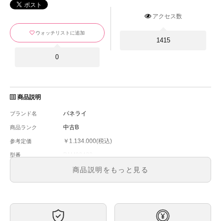
アクセス数
ウォッチリストに追加
1415
0
商品説明
パネライ
ブランド名
中古B
商品ランク
￥1.134.000(税込)
参考定価
PAM00422
型番
メンズ
メンズ・レディース
商品説明をもっと見る
黒文字
文字盤
手巻き
ムーブメント
約47mm（リューズ含まず）
ケースサイズ