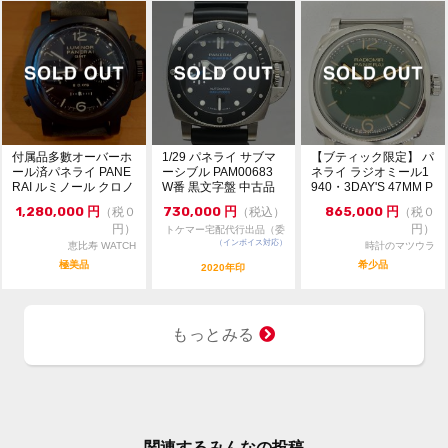
TEL:088-683-3160
営業時間:10:30-19:00
定休日:水曜日
お気軽にお問合せ下さいませ。
付属品多數オーバーホ
1/29 パネライ サブマ
【ブティック限定】 パ
ール済パネライ PANE
ーシブル PAM00683
ネライ ラジオミール1
RAI ルミノール クロノ
W番 黒文字盤 中古品
940・3DAY'S 47MM P
モノプルサ...
【...
AM...
1,280,000
円
730,000
円
865,000
円
（税０
（税込）
（税０
円）
円）
トケマー宅配代行出品（委
（インボイス対応）
託販売）
恵比寿 WATCH
時計のマツウラ
極美品
希少品
2020年印
もっとみる
関連するみんなの投稿