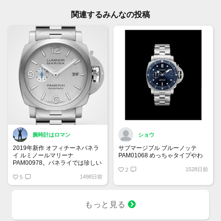
関連するみんなの投稿
腕時計はロマン
ショウ
2019年新作 オフィチーネパネラ
サブマージブル ブルーノッテ
イ ルミノールマリーナ
PAM01068 めっちゃタイプやわ
PAM00978。パネライでは珍しい
1528日前
＂シルバーダイアル＂を採用した
2
1498日前
モデル。ケースバックはスケルト
5
ンとなっており、自社キャリバー
Cal.P9010を堪能できます！変わ
り種のパネライをお探しの方には
もっと見る
ぴったりかもしれません。