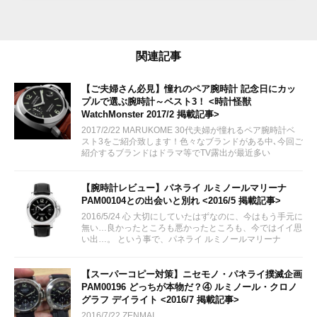
関連記事
【ご夫婦さん必見】憧れのペア腕時計 記念日にカッ
プルで選ぶ腕時計～ベスト3！ <時計怪獣
WatchMonster 2017/2 掲載記事>
2017/2/22 MARUKOME 30代夫婦が憧れるペア腕時計ベ
スト3をご紹介致します！色々なブランドがある中､今回ご
紹介するブランドはドラマ等でTV露出が最近多い
『TIFFANY＆CO』元祖デカ厚腕時計ブランド
『OFFICINE PANERAI』。...
【腕時計レビュー】パネライ ルミノールマリーナ
PAM00104との出会いと別れ <2016/5 掲載記事>
2016/5/24 心 大切にしていたはずなのに、今はもう手元に
無い…良かったところも悪かったところも、今ではイイ思
い出…。 という事で、パネライ ルミノールマリーナ
PAM00104の感想を書きます。「パネライが欲しい！」と
いう方の参考になれば幸いです。
【スーパーコピー対策】ニセモノ・パネライ撲滅企画
PAM00196 どっちが本物だ？④ ルミノール・クロノ
グラフ デイライト <2016/7 掲載記事>
2016/7/22 ZENMAI...