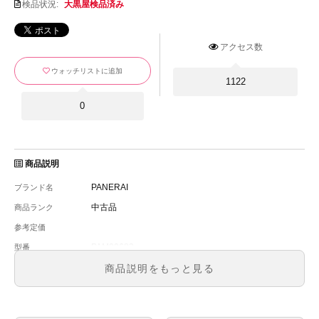
検品状況:
大黒屋検品済み
アクセス数
ウォッチリストに追加
1122
0
商品説明
PANERAI
ブランド名
中古品
商品ランク
参考定価
PAM00683
型番
メンズ
メンズ・レディース
商品説明をもっと見る
ブラック
文字盤
自動巻
ムーブメント