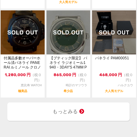
・一般のお客様からの委託商品でございます。お問合せ
大人気モデル
等は依頼者様に確認後にご返答致します。
・ベルトの駒調整や交換は承っておりません。メーカー
等にご依頼ください。
付属品多數オーバーホ
【ブティック限定】 パ
パネライ PAM00051
ール済パネライ PANE
ネライ ラジオミール1
RAI ルミノール クロノ
940・3DAY'S 47MM P
モノプルサ...
AM...
1,280,000
円
865,000
円
468,000
円
（税０
（税０
（税０
円）
円）
円）
恵比寿 WATCH
時計のマツウラ
ハルクユウ
極美品
希少品
大人気モデル
もっとみる