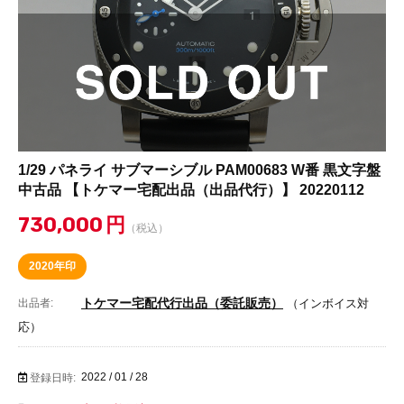
1/29 パネライ サブマーシブル PAM00683 W番 黒文字盤
中古品 【トケマー宅配出品（出品代行）】 20220112
730,000
円
（税込）
2020年印
トケマー宅配代行出品（委託販売）
出品者:
（インボイス対
応）
2022 / 01 / 28
登録日時: