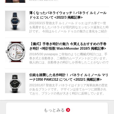
薄くなったパネライウォッチ！パネライ ルミノール
ドゥエ について <2022/3 掲載記事>
2022/03/15 聖徳太子 ルミノール ドゥエ はデカ厚で一世
を風靡するしたパネライが現代的なエッセンス遠加えた時
計です。 今回はルミノール ドゥエの魅力と進化をご紹介
させていただきます。 via: Luminor Due (panerai.com)
【儀式】手巻き時計の魅力 今買えるおすすめの手巻
き時計 <時計怪獣 WatchMonster 2018/5 掲載記事>
2018/5/30 yusapapa ご存知のように機械式時計には、手
巻き式と自動巻き、二種類のムーブメントがございます。
個人的には、自動巻きの時計しか所有したことがないので
すが、手巻き式の時計も魅力的ですよね。一日一回、ゼン
マイを巻くという儀式。是非、やってみたいものです。
伝統を踏襲した名作時計！ パネライ ルミノール マリ
ーナ1950 PAM1312 について <2022/1 掲載記事>
2022/01/07 聖徳太子 パネライはイタリア海軍由来の歴史
があるブランドです。 デザインは全てルーツに踏襲され
ており、ブランドの色が大きく時計に反映しています。
今回は人気かつ定番のルミノール マリーナ1950
PAM1312 についてご紹介いたします。
もっとみる