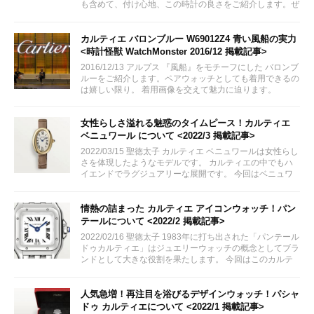
も含めて、付け心地、この時計の良さをご紹介します。ぜ
ひご検討下さい。
カルティエ バロンブルー W69012Z4 青い風船の実力
<時計怪獣 WatchMonster 2016/12 掲載記事>
2016/12/13 アルプス 『風船』をモチーフにした バロンブ
ルーをご紹介します。ペアウォッチとしても着用できるの
は嬉しい限り。 着用画像を交えて魅力に迫ります。
女性らしさ溢れる魅惑のタイムピース！カルティエ
ベニュワール について <2022/3 掲載記事>
2022/03/15 聖徳太子 カルティエ ベニュワールは女性らし
さを体現したようなモデルです。 カルティエの中でもハ
イエンドでラグジュアリーな展開です。 今回はベニュワ
ールの魅力についてご紹介いたします via:...
情熱の詰まった カルティエ アイコンウォッチ！パン
テールについて <2022/2 掲載記事>
2022/02/16 聖徳太子 1983年に打ち出された「パンテール
ドゥカルティエ」はジュエリーウォッチの概念としてブラ
ンドとして大きな役割を果たします。 今回はこのカルテ
ィエ時計のアイコンとも言えるパンテールについてご紹介
いたします。
人気急増！再注目を浴びるデザインウォッチ！パシャ
ドゥ カルティエについて <2022/1 掲載記事>