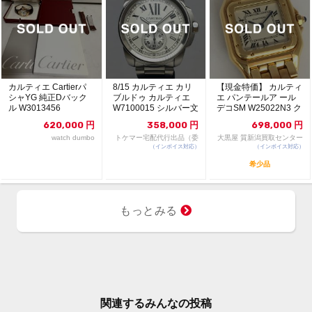
カルティエ Cartierパ
8/15 カルティエ カリ
【現金特価】 カルティ
シャYG 純正Dバック
ブルドゥ カルティエ
エ パンテールア ール
ル W3013456
W7100015 シルバー文
デコSM W25022N3 ク
字盤 ...
オーツ YG
620,000
円
358,000
円
698,000
円
watch dumbo
トケマー宅配代行出品（委
大黒屋 質新潟買取センター
（インボイス対応）
託販売）
（インボイス対応）
希少品
もっとみる
関連するみんなの投稿