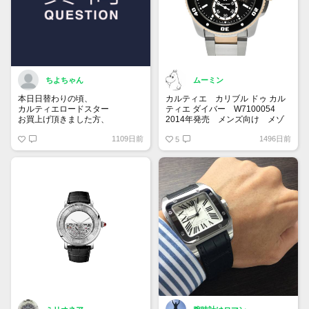
ちよちゃん
ムーミン
本日日替わりの頃、
カルティエ カリブル ドゥ カル
カルティエロードスター
ティエ ダイバー W7100054
お買上げ頂きました方、
2014年発売 メンズ向け メゾ
現在トケマー様サイトの
ンブランドとしては初のダイバー
1109日前
1496日前
サーバーがダウンしているようで
ウォッチとして作られました！
5
す。
300m防水を兼ねケースの厚みを
復旧されるまでお待ち下さいませ
11ミリの薄いケースを採用する
_(..)_
ことでドレスシーンにも使用でき
るデザインになっています！