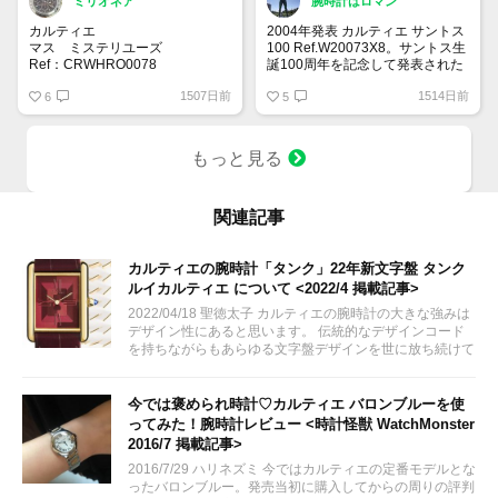
ミリオネア
腕時計はロマン
カルティエ
2004年発表 カルティエ サントス
マス ミステリユーズ
100 Ref.W20073X8。サントス生
Ref：CRWHRO0078
誕100周年を記念して発表された
2022年新作で世界限定30本とな
サントス100はカルティエを代表
1507日前
1514日前
っている特徴的な一本。価格はな
6
するモデルの一つです。宝石商と
5
んと37,752,000円予定💦
して有名なカルティエが作る時計
ミステリーの由来は、針がムーブ
は上品で繊細なデザインのモデル
メントとつながっておらず、クロ
も多いですね。一本抑えておきた
もっと見る
ックの透明な本体に浮かんで見え
い時計です。
ることに由来します。
関連記事
カルティエの腕時計「タンク」22年新文字盤 タンク
ルイカルティエ について <2022/4 掲載記事>
2022/04/18 聖徳太子 カルティエの腕時計の大きな強みは
デザイン性にあると思います。 伝統的なデザインコード
を持ちながらもあらゆる文字盤デザインを世に放ち続けて
います。 本日紹介させていただくタンクルイカルティエ
は最も伝統的ながら時代にマッチした文字盤デザインが採
用されています。...
今では褒められ時計♡カルティエ バロンブルーを使
ってみた！腕時計レビュー <時計怪獣 WatchMonster
2016/7 掲載記事>
2016/7/29 ハリネズミ 今ではカルティエの定番モデルとな
ったバロンブルー。発売当初に購入してからの周りの評判