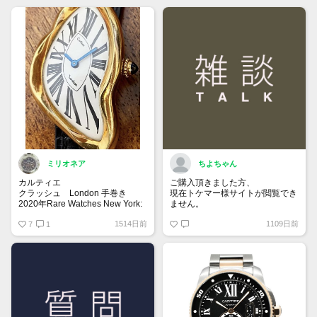
ミリオネア
ちよちゃん
カルティエ
ご購入頂きました方、
クラッシュ London 手巻き
現在トケマー様サイトが閲覧でき
2020年Rare Watches New York:
ません。
Onlineのオークションにて、日本
サーバー復旧までお待ち下さいま
1514日前
1109日前
円にして約2,400万円で落札され
7
1
せ_(..)_
た伝説のクラッシュウォッチ。
パリスではなく、「ロンドン」の
文字を持つ古いダイヤルには今後
注目です✨