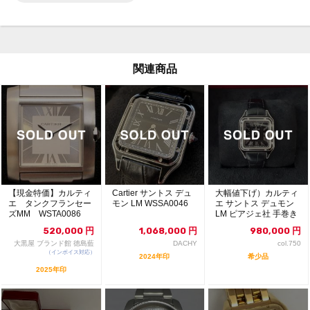
関連商品
【現金特価】カルティ
Cartier サントス デュ
大幅値下げ）カルティ
エ タンクフランセー
モン LM WSSA0046
エ サントス デュモン
ズMM WSTA0086
LM ピアジェ社 手巻き
ボーイズ QZ ...
ムーブメント
520,000
円
1,068,000
円
980,000
円
大黒屋 ブランド館 徳島藍
DACHY
col.750
（インボイス対応）
住店
2024年印
希少品
2025年印