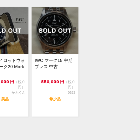
保証書(並行：2023年4月印)・冊子・
ス・ベゼルに極小のスレ、革ベルトに
使用感がございますが全体的に綺麗な
美品です。
パイロットウォ
IWC マーク15 中期
ク20 Mark
ブレス 中古
22年新作、人気のマークシリーズから最
マークXXが入荷いたしました。
,000
円
550,000
円
（税０
（税０
に比べ大幅に伸びたパワーリザーブは
円）
円）
0時間を誇り、
かぶくん
0623
プルなデザインと相まって使いやすさ
美品
希少品
の1本です。
トもワンタッチで交換がしやすく、別
のベルトを購入すれば替えて楽しむこ
出来ます。
書の日付も新しくオススメです。
ご検討ください。