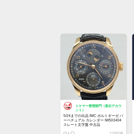
トケマー管理部門（宣伝アカウ
ント）
5/24までの出品 IWC ポルトギーゼ パ
ーペチュアル カレンダー IW503404
スレート文字盤 中古品
1179日前
販売価格:2,580,000円（2023年5月
4