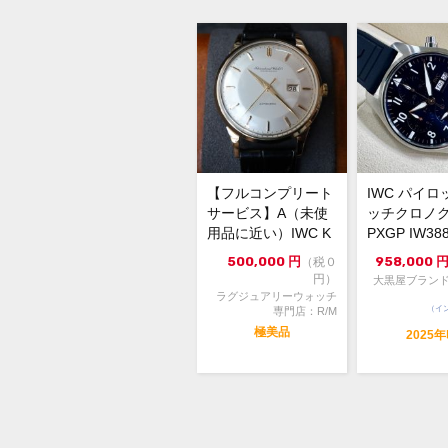
【フルコンプリート
IWC パイ
サービス】A（未使
ッチクロノグ
用品に近い）IWC K
PXGP IW38
18 オールドインタ
文字盤 自...
500,000
円
958,000
（税０
ー ...
円）
大黒屋ブランド
ラグジュアリーウォッチ
（イ
専門店：R/M
極美品
2025