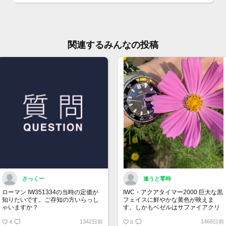
※店
切れ
庫の
関連するみんなの投稿
※価
ジで
ん。
お問
大黒
TEL:
さっくー
逢うと零時
ローマン IW351334の当時の定価が
IWC・アクアタイマー2000 巨大な黒
知りたいです。ご存知の方いらっし
フェイスに鮮やかな黄色が映えま
ゃいますか？
す。しかもベゼルはサファイアクリ
スタルが全面にセットされており、
1342日前
1468日前
4
非常に強い光沢を放ちます。鮮やか
6