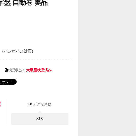
文字盤 自動巻 美品
（インボイス対応）
検品状況:
大黒屋検品済み
アクセス数
818