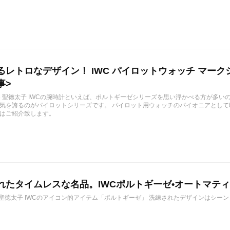
レトロなデザイン！ IWC パイロットウォッチ マークシリー
事>
12/13 聖徳太子 IWCの腕時計といえば、ポルトギーゼシリーズを思い浮かべる方が多
気を誇るのがパイロットシリーズです。 パイロット用ウォッチのパイオニアとし
はご紹介致します。
たタイムレスな名品。IWCポルトギーゼ•オートマティック4
11/4 聖徳太子 IWCのアイコン的アイテム「ポルトギーゼ」 洗練されたデザインはシ