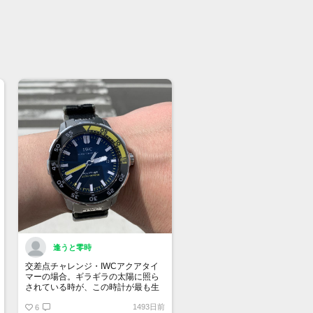
頭でも販売をしておりますので、売り
の際はご了承ください。ご来店前に在
有無のご確認をお勧めします。
格に関してのお問い合わせはメッセー
ご質問頂いてもお答えしておりませ
直接店頭へお問い合わせください。
い合わせ先
屋 時計館中野店
03-5318-5250
逢うと零時
交差点チャレンジ・IWCアクアタイ
マーの場合。ギラギラの太陽に照ら
されている時が、この時計が最も生
き生きする時です。
1493日前
6