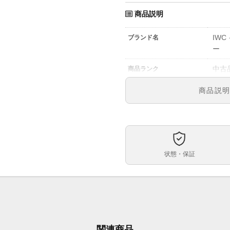
商品説明
IW
ブランド名
ー
中古
商品ランク
￥72
参考定価
商品説
IW32
型番
メン
メンズ・レディース
ブル
文字盤
状態・保証
自動
ムーブメント
40ｍ
ケースサイズ
約15
ベルト内周
関連商品
ステ
ケース素材