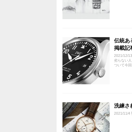
伝統ある
掲載記
2021/
劣らない人
ついて今回
洗練され
2021/