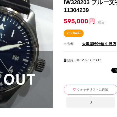
IW328203 ブルー
11304239
595,000
円
（税込）
2023年印
大黒屋時計館 中野店
出品者:
2023 / 06 / 15
登録日時:
ウォッチリストに追加
0