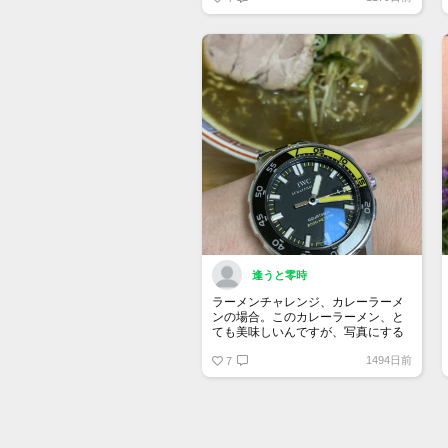
15日13時10分現在）
逢うと零時
ラーメンチャレンジ、カレーラーメ
ンの場合。このカレーラーメン、と
ても美味しいんですが、写真にする
と………なんか…アレですね。とて
1494日前
も…アレ。
7