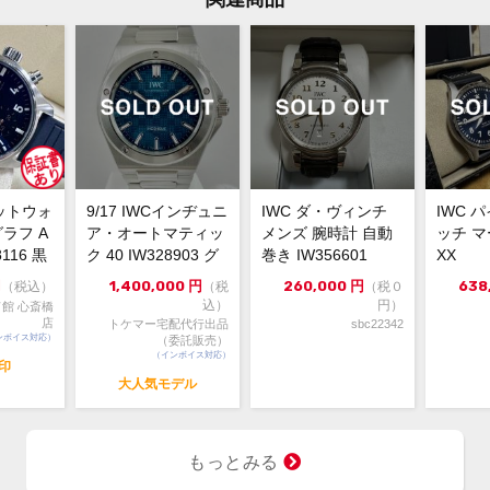
あり
メーカー保証書の有無
箱・
付属品
タグ
ケー
状態
軽い
中古
ロットウォ
9/17 IWCインヂュニ
IWC ダ・ヴィンチ
IWC 
ラフ A
ア・オートマティッ
メンズ 腕時計 自動
ッチ マー
20
コメント
8116 黒
ク 40 IW328903 グ
巻き IW356601
XX
新の
リー...
円
1,400,000
円
260,000
円
638
（税込）
（税
（税０
前作
込）
円）
館 心斎橋
12
店
トケマー宅配代行出品
sbc22342
シン
ンボイス対応）
（委託販売）
（インボイス対応）
抜群
年印
ベル
大人気モデル
売り
とも
保証
もっとみる
是非