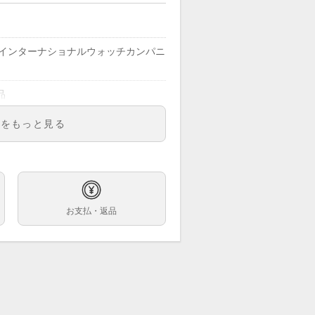
C インターナショナルウォッチカンパニ
品
6,000(税込)
明をもっと見る
8203
ズ
ー文字盤
お支払・返品
巻
ｍ
～20ｃｍ
ンレス