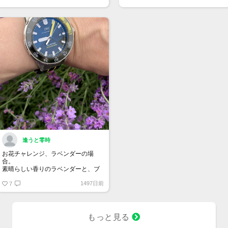
なコスモスとの相性もバッチリで
す。
逢うと零時
お花チャレンジ、ラベンダーの場
合。
素晴らしい香りのラベンダーと、ブ
ラック×イエローのサファイアクリス
1497日前
タル？
7
もっと見る