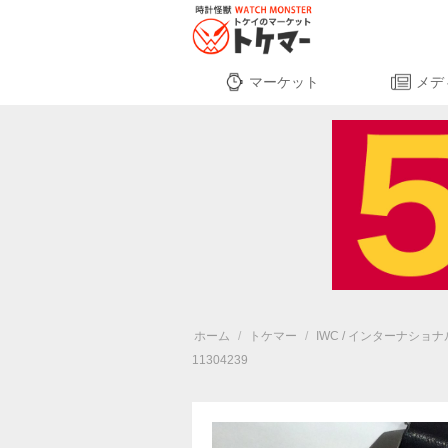
マーケット
メデ
ホーム
/
トケマー
/
IWC / インターナシ
11304239