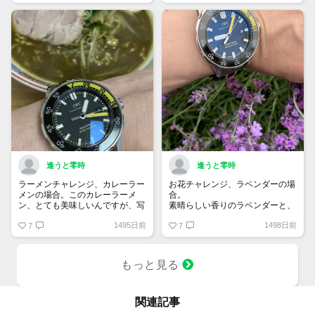
す。鮮やかなコスモスとの相性も
バッチリです。
逢うと零時
逢うと零時
ラーメンチャレンジ、カレーラー
お花チャレンジ、ラベンダーの場
メンの場合。このカレーラーメ
合。
ン、とても美味しいんですが、写
素晴らしい香りのラベンダーと、
真にすると………なんか…アレで
ブラック×イエローのサファイア
1495日前
1498日前
すね。とても…アレ。
7
クリスタル？
7
もっと見る
関連記事