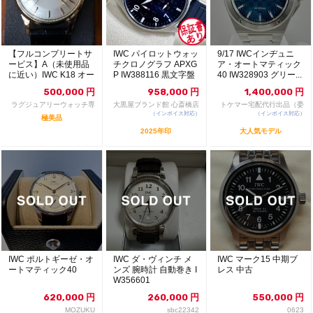
【フルコンプリートサ
IWC パイロットウォッ
9/17 IWCインヂュニ
ービス】A（未使用品
チクロノグラフ APXG
ア・オートマティック
に近い）IWC K18 オー
P IW388116 黒文字盤
40 IW328903 グリー...
ルドインター ...
自...
500,000
円
958,000
円
1,400,000
円
ラグジュアリーウォッチ専
大黒屋ブランド館 心斎橋店
トケマー宅配代行出品（委
門店：R/M
（インボイス対応）
（インボイス対応）
託販売）
極美品
2025年印
大人気モデル
IWC ポルトギーゼ・オ
IWC ダ・ヴィンチ メ
IWC マーク15 中期ブ
ートマティック40
ンズ 腕時計 自動巻き I
レス 中古
W356601
620,000
円
260,000
円
550,000
円
MOZUKU
sbc22342
0623