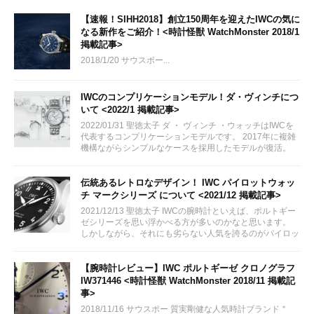
【速報！SIHH2018】創立150周年を迎えたIWCの気に
なる新作をご紹介！<時計怪獣 WatchMonster 2018/1
掲載記事>
2018/1/20 サウスポー...
IWCのコンプリケーションモデル！ダ・ヴィンチにつ
いて <2022/1 掲載記事>
2022/01/31 聖徳太子 ダ ・ ヴィンチ ・ウォッチはIWCを
代表するコンプリケーションモデルです。 2017年に複雑
機構ながらシンプルなケースを採用したモデルが復活。
ダヴィンチの歴史を感じられるモデルとして発表されまし
た。 今回はダヴィンチの魅力についてご紹介いたしま
す。
伝統あるレトロなデザイン！ IWC パイロットウォッ
チ マークシリーズ について <2021/12 掲載記事>
2021/12/13 聖徳太子 IWCの腕時計といえば、ポルトギー
ゼシリーズを思い浮かべる方が多いのかなと思います。
しかしながら、それにも劣らない人気を誇るのがパイロッ
トシリーズです。 パイロット用ウォッチのパイオニアと
して時計史に名を残しているマークシリーズについて今回
はご紹介致します。
【腕時計レビュー】IWC ポルトギーゼ クロノグラフ
IW371446 <時計怪獣 WatchMonster 2018/11 掲載記
事>
2018/11/16 サウスポー 質実剛健な人気時計ブランド＂