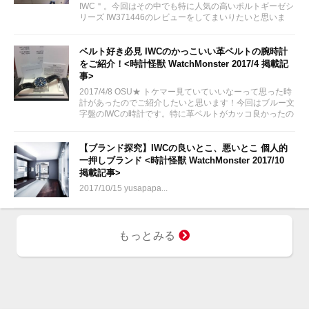
IWC＂。今回はその中でも特に人気の高いポルトギーゼシ
リーズ IW371446のレビューをしてまいりたいと思いま
す。
ベルト好き必見 IWCのかっこいい革ベルトの腕時計
をご紹介！<時計怪獣 WatchMonster 2017/4 掲載記
事>
2017/4/8 OSU★ トケマー見ていていいなーって思った時
計があったのでご紹介したいと思います！今回はブルー文
字盤のIWCの時計です。特に革ベルトがカッコ良かったの
で革ベルト好きの方は見てみてください！
【ブランド探究】IWCの良いとこ、悪いとこ 個人的
一押しブランド <時計怪獣 WatchMonster 2017/10
掲載記事>
2017/10/15 yusapapa...
もっとみる