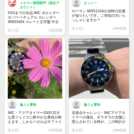
トケマー管理部門（宣伝ア
さっくー
カウント）
ローマン IW351334の当時の定価
5/24までの出品 IWC ポルトギー
が知りたいです。ご存知の方いら
ゼ パーペチュアル カレンダー
っしゃいますか？
IW503404 スレート文字盤 中古
品
1344日前
4
1181日前
4
販売価格:2,580,000円（2023年5
月15日13時10分現在）
逢うと零時
逢うと零時
IWC・アクアタイマー2000 巨大
交差点チャレンジ・IWCアクアタ
な黒フェイスに鮮やかな黄色が映
イマーの場合。ギラギラの太陽に
えます。しかもベゼルはサファイ
照らされている時が、この時計が
アクリスタルが全面にセットされ
最も生き生きする時です。
1470日前
1494日前
ており、非常に強い光沢を放ちま
6
6