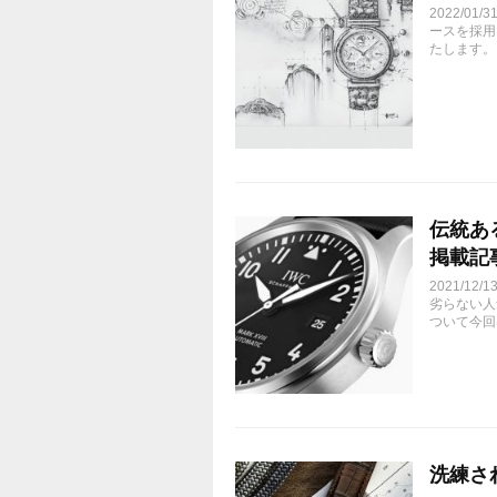
2022/0
ースを採用
たします。
伝統ある
掲載記
2021/
劣らない人
ついて今回
洗練され