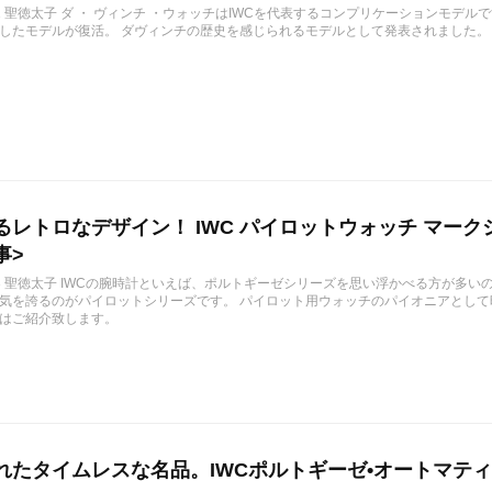
1/31 聖徳太子 ダ ・ ヴィンチ ・ウォッチはIWCを代表するコンプリケーションモデ
したモデルが復活。 ダヴィンチの歴史を感じられるモデルとして発表されました。
レトロなデザイン！ IWC パイロットウォッチ マークシリー
事>
12/13 聖徳太子 IWCの腕時計といえば、ポルトギーゼシリーズを思い浮かべる方が多
気を誇るのがパイロットシリーズです。 パイロット用ウォッチのパイオニアとし
はご紹介致します。
たタイムレスな名品。IWCポルトギーゼ•オートマティック4