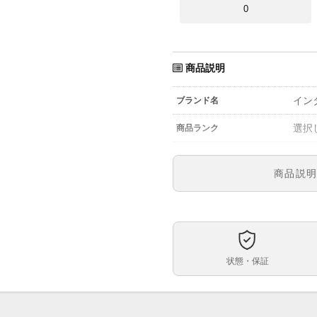
0
商品説明
イン
ブランド名
選択
商品ランク
1,13
参考定価
商品説
IW51
型番
シル
文字盤
自動
ムーブメント
状態・保証
約45
ケースサイズ
最大約
ベルト内周