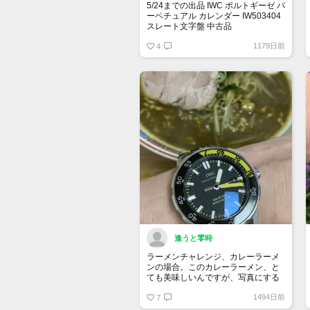
5/24までの出品 IWC ポルトギーゼ パ
ーペチュアル カレンダー IW503404
スレート文字盤 中古品
1179日前
販売価格:2,580,000円（2023年5月
4
15日13時10分現在）
逢うと零時
ラーメンチャレンジ、カレーラーメ
ンの場合。このカレーラーメン、と
ても美味しいんですが、写真にする
と………なんか…アレですね。とて
1494日前
も…アレ。
7