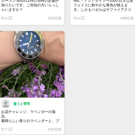
ローマン IW351334の当時の定価が
IWC・アクアタイマー2000 巨大な黒
知りたいです。ご存知の方いらっし
フェイスに鮮やかな黄色が映えま
ゃいますか？
す。しかもベゼルはサファイアクリ
スタルが全面にセットされており、
1342日前
1468日前
4
非常に強い光沢を放ちます。鮮やか
6
なコスモスとの相性もバッチリで
す。
逢うと零時
お花チャレンジ、ラベンダーの場
合。
素晴らしい香りのラベンダーと、ブ
ラック×イエローのサファイアクリス
1497日前
タル？
7