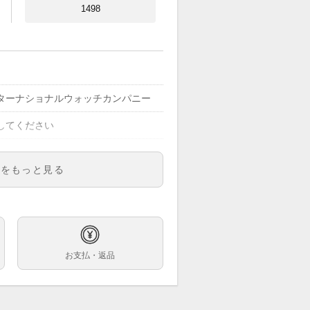
1498
ターナショナルウォッチカンパニー
してください
4,000円
明をもっと見る
0103
バー
巻
お支払・返品
mm
19.5cm