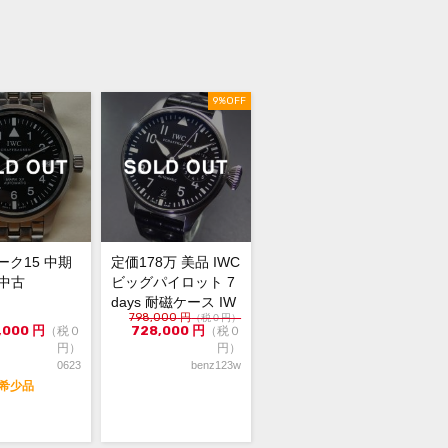
ンレス
内箱汚れあり） 保証書（正規2014年2
9%OFF
※個人情報白塗り）冊子 クロス
スに使用に伴う細かなキズはあります
目立つ大きなキズ等なくキレイな状態
。
ちらの商品は現金払いのみ（銀行振
受付可能です。
マーク15 中期
定価178万 美品 IWC
ジットカードでご注文された場合は自
 中古
ビッグパイロット 7
にキャンセル処理をさせていただきま
days 耐磁ケース IW
でご注意ください。
798,000
円
（税０円）
5004...
,000
円
728,000
円
（税０
（税０
円）
円）
0623
benz123w
希少品