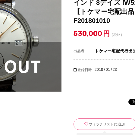
インド 8デイズ IW5
【トケマー宅配出品
F201801010
530,000
円
（税込）
トケマー宅配代行出
出品者:
2018 / 01 / 23
登録日時:
ウォッチリストに追加