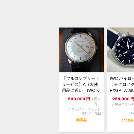
【フルコンプリート
IWC パイ
サービス】A（未使
ッチクロノグ
用品に近い）IWC K
PXGP IW38
18 オールドインタ
文字盤 自...
500,000
円
958,000
（税０
ー ...
円）
大黒屋ブランド
ラグジュアリーウォッチ
（イ
専門店：R/M
極美品
2025