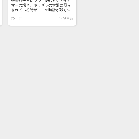
交差点チャレンジ・IWCアクアタイ
マーの場合。ギラギラの太陽に照ら
されている時が、この時計が最も生
き生きする時です。
1493日前
6