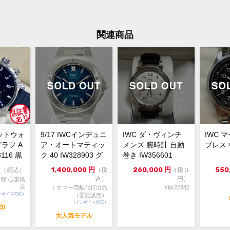
ステ
ケース素材
あり
メーカー保証書の有無
関連商品
箱（
付属品
月印
ケー
状態
が、
です
※こ
コメント
込）
ロットウォ
9/17 IWCインヂュニ
IWC ダ・ヴィンチ
IWC 
クレ
ラフ A
ア・オートマティッ
メンズ 腕時計 自動
ブレス
動的
8116 黒
ク 40 IW328903 グ
巻き IW356601
すの
リー...
円
1,400,000
円
260,000
円
550
（税込）
（税
（税０
込）
円）
館 心斎橋
店
トケマー宅配代行出品
sbc22342
ンボイス対応）
（委託販売）
（インボイス対応）
年印
大人気モデル