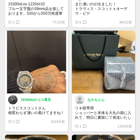
15300st.oo.1220st.02
また凄いのが出ました！
ブルー文字盤の39mm品を探して
トラヴィス・スコット x オーデ
おります。520から550万程度希
マ・ピゲ
望です。
26585CM.OO.D301VE.01
771日前
982日前
宜しくお願い申し上げます。
2
ロイヤルオーク パーペチュアル
5
カレンダー オープンワーク “カク
タス・ジャック” 限定200本
ZENMAIのココ東京
なかもとん
トラビススコットさん
リキ様専用
相変わらず凄いの着けてますね！
ショッパーと本体を大丸の袋に入
れて、明日に書留にて発送いたし
1014日前
2
ます。
1104日前
宜しくお願い致します。
1