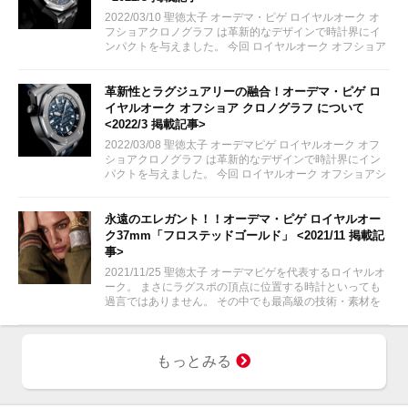
2022/03/10 聖徳太子 オーデマ・ピゲ ロイヤルオーク オ
フショアクロノグラフ は革新的なデザインで時計界にイ
ンパクトを与えました。 今回 ロイヤルオーク オフショア
を代表する オフショア クロノグラフ についてご紹介いた
します。 via:...
革新性とラグジュアリーの融合！オーデマ・ピゲ ロ
イヤルオーク オフショア クロノグラフ について
<2022/3 掲載記事>
2022/03/08 聖徳太子 オーデマピゲ ロイヤルオーク オフ
ショアクロノグラフ は革新的なデザインで時計界にイン
パクトを与えました。 今回 ロイヤルオーク オフショアシ
リーズ を代表する オフショア クロノグラフ についてご紹
介いたします。 via:...
永遠のエレガント！！オーデマ・ピゲ ロイヤルオー
ク37mm「フロステッドゴールド」 <2021/11 掲載記
事>
2021/11/25 聖徳太子 オーデマピゲを代表するロイヤルオ
ーク。 まさにラグスポの頂点に位置する時計といっても
過言ではありません。 その中でも最高級の技術・素材を
使ったフロステッドゴールドのモデルをご紹介させていた
だきます。
もっとみる