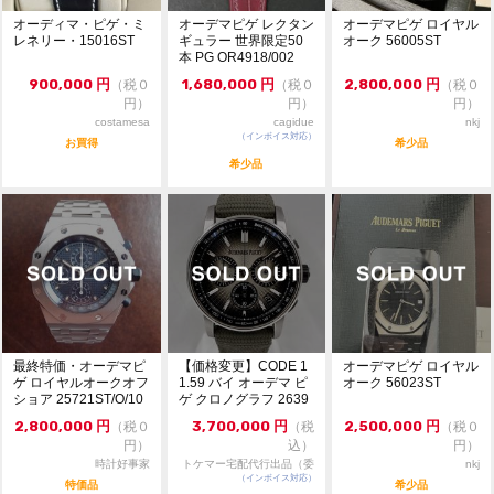
了承ください。ご来店前に在庫の有無のご確認をお勧め
オーディマ・ピゲ・ミ
オーデマピゲ レクタン
オーデマピゲ ロイヤル
します。
レネリー・15016ST
ギュラー 世界限定50
オーク 56005ST
※こちらの商品は『現金特価』となっており、『銀行振
本 PG OR4918/002
込』での価格となります。クレジットカードでの決済は
900,000
円
1,680,000
円
2,800,000
円
（税０
（税０
（税０
別途お問い合わせください。
円）
円）
円）
※価格に関してのお問い合わせはメッセージでご質問頂
costamesa
cagidue
nkj
いてもお答えしておりません。直接店頭へお問い合わせ
（インボイス対応）
お買得
希少品
ください。
希少品
お問い合わせ先
大黒屋 時計館中野店
TEL:03-5318-5250
最終特価・オーデマピ
【価格変更】CODE 1
オーデマピゲ ロイヤル
ゲ ロイヤルオークオフ
1.59 バイ オーデマ ピ
オーク 56023ST
ショア 25721ST/O/10
ゲ クロノグラフ 2639
00ST...
3Q...
2,800,000
円
3,700,000
円
2,500,000
円
（税０
（税
（税０
円）
込）
円）
時計好事家
トケマー宅配代行出品（委
nkj
（インボイス対応）
託販売）
特価品
希少品