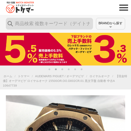
BRANDから探す
ホーム
/
トケマー
/
AUDEMARS PIGUET / オーデマピゲ
/
ロイヤルオーク
/
【現金特
価】オーデマピゲ ロイヤルオーク 15500OR.OO.D002CR.01 黒文字盤 自動巻 中古A
10647739