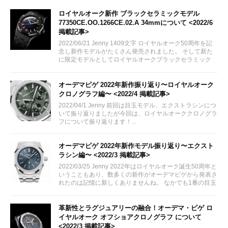
ロイヤルオーク新作 ブラックセラミックモデル
77350CE.OO.1266CE.02.A 34mmについて <2022/6
掲載記事>
2022/06/21 Jenny 1409文字 ロイヤルオーク50周年を記
念し新作モデルがたくさん発売されました。 そして新た
に限定モデルとしてロイヤルオークブラックセラミック
34mmケースが追加されました。さっそくその詳細をご案
内致します！
オーデマピゲ 2022年新作振り返り〜ロイヤルオーク
クロノグラフ編〜 <2022/4 掲載記事>
2022/04/1 Jenny 前回は目玉モデル、エクストラシンにつ
いて振り返りましたが今回は、ロイヤルオーククロノグラ
フについて振り返ります！...
オーデマピゲ 2022年新作モデル振り返り〜エクスト
ラシン編〜 <2022/3 掲載記事>
2022/03/25 Jenny 2022年はロイヤルオーク誕生50周年と
いうこともあり、数多くの新作がオーデマピゲから発表さ
れたのは記憶に新しくありませんね。 なかでも1番の目玉
といっても過言ではないロイヤルオークエクストラシンに
ついて今回は振り返っていきたいと思います。
革新性とラグジュアリーの融合！オーデマ・ピゲ ロ
イヤルオーク オフショアクロノグラフ について
<2022/3 掲載記事>