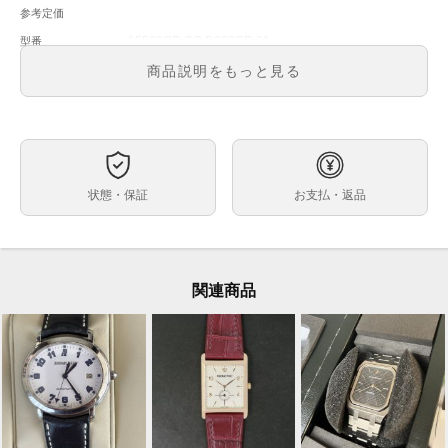
参考定価
15500OR.OO.D002CR.01
型番
黒文字盤
文字盤
商品説明をもっと見る
自動巻
ムーブメント
41mm
ケースサイズ
約15.0～18.0cm
ベルト内周
ステンレス
ケース素材
状態・保証
お支払・返品
あり
メーカー保証書の有無
箱 保証書(カードギャラ：2020年) 冊子
付属品
使用に伴う微細なスレ(ルーペで見えるレベル)が見られ
状態
ますが、ほとんどキズの見当たらない極美品です。ベル
関連商品
トも綺麗で使用感の見られない状態です。
2019年に登場のPG×革ベルトのロイヤルオーク、
コメント
15500ORのご紹介です。自社ムーブメント“cal.4302”を
搭載し、パワーリザーブは約70時間を有しています。
文字盤のAPロゴやインデックスが大きくなり視認性も
向上しています。ぜひご検討下さい。
※店頭でも販売をしておりますので、売り切れの際はご