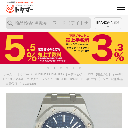
BRANDから探す
ホーム
/
トケマー
/
AUDEMARS PIGUET / オーデマピゲ
/
12/7 【現金のみ】 オーデマ
ピゲ ロイヤルオーク エクストラシン 15202ST.OO.1240ST.01 K番 中古 【トケマー宅配出品
（出品代行）】20201203