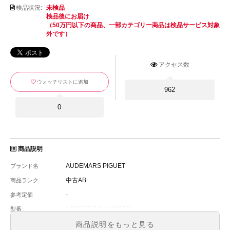
検品状況:
未検品
検品後にお届け
（50万円以下の商品、一部カテゴリー商品は検品サービス対象
外です）
アクセス数
ウォッチリストに追加
962
0
商品説明
AUDEMARS PIGUET
ブランド名
中古AB
商品ランク
-
参考定価
15202ST.OO.1240ST.01
型番
メンズ
メンズ・レディース
商品説明をもっと見る