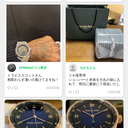
カレンダー オープンワーク “カク
タス・ジャック” 限定200本
ZENMAIのココ東京
なかもとん
トラビススコットさん
リキ様専用
相変わらず凄いの着けてますね！
ショッパーと本体を大丸の袋に入
れて、明日に書留にて発送いたし
1014日前
2
ます。
1104日前
宜しくお願い致します。
1