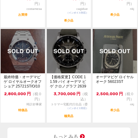
・通信販売限定の為、実物確認や他店へのお取寄せは出
円）
円）
円）
来かねます。
costamesa
cagidue
nkj
・価格交渉やお問合せは『出品者へ質問する』タブより
（インボイス対応）
お買得
希少品
お願い致します。
希少品
・価格交渉の際は必ずご希望金額をご提示ください。金
額のご提示のない質問には返答致しません。
・専用出品・お取引等は一切出来かねます。先着順にて
ご注文を受付致します。
・一般のお客様からの委託商品でございます。お問合せ
等は依頼者様に確認後にご返答致します。
・ご返答等はトケマー管理部門の営業時間内に行いま
す。
最終特価・オーデマピ
【価格変更】CODE 1
オーデマピゲ ロイヤル
ゲ ロイヤルオークオフ
1.59 バイ オーデマ ピ
オーク 56023ST
ショア 25721ST/O/10
ゲ クロノグラフ 2639
00ST...
3Q...
2,800,000
円
3,700,000
円
2,500,000
円
（税０
（税
（税０
円）
込）
円）
時計好事家
トケマー宅配代行出品（委
nkj
（インボイス対応）
託販売）
特価品
希少品
極美品
もっとみる