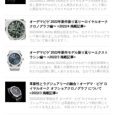
2022/06/21 Jenny 1409文字 ロイヤルオーク50周年を記
念し新作モデルがたくさん発売されました。 そして新た
に限定モデルとしてロイヤルオークブラックセラミック
34mmケースが追加されました。さっそくその詳細をご案
内致します！
オーデマピゲ 2022年新作振り返り〜ロイヤルオーク
クロノグラフ編〜 <2022/4 掲載記事>
2022/04/1 Jenny 前回は目玉モデル、エクストラシンにつ
いて振り返りましたが今回は、ロイヤルオーククロノグラ
フについて振り返ります！...
オーデマピゲ 2022年新作モデル振り返り〜エクスト
ラシン編〜 <2022/3 掲載記事>
2022/03/25 Jenny 2022年はロイヤルオーク誕生50周年と
いうこともあり、数多くの新作がオーデマピゲから発表さ
れたのは記憶に新しくありませんね。 なかでも1番の目玉
といっても過言ではないロイヤルオークエクストラシンに
ついて今回は振り返っていきたいと思います。
革新性とラグジュアリーの融合！オーデマ・ピゲ ロ
イヤルオーク オフショアクロノグラフ について
<2022/3 掲載記事>
2022/03/10 聖徳太子 オーデマ・ピゲ ロイヤルオーク オ
フショアクロノグラフ は革新的なデザインで時計界にイ
ンパクトを与えました。 今回 ロイヤルオーク オフショア
を代表する オフショア クロノグラフ についてご紹介いた