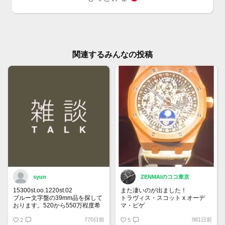
関連するみんなの投稿
syun
ZENMAIのココ東京
15300st.oo.1220st.02
また凄いのが出ました！
ブルー文字盤の39mm品を探して
トラヴィス・スコット x オーデ
おります。520から550万程度希
マ・ピゲ
望です。
26585CM.OO.D301VE.01
770日前
981日前
宜しくお願い申し上げます。
2
ロイヤルオーク パーペチュアル
5