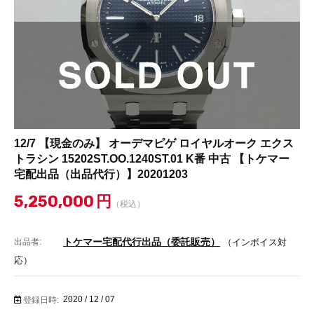
12/7 【現金のみ】 オーデマピゲ ロイヤルオーク エクス
トラシン 15202ST.OO.1240ST.01 K番 中古 【トケマー
宅配出品（出品代行）】20201203
5,250,000
円
（税込）
トケマー宅配代行出品（委託販売）
出品者:
（インボイス対
応）
2020 / 12 / 07
登録日時: