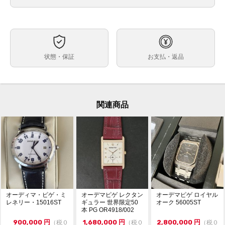
ブルー
文字盤
自動巻
ムーブメント
約39mm
ケースサイズ
最大約18cm（余り駒含む）※トケマー管理部門では調
ベルト内周
状態・保証
お支払・返品
整・交換は受付出来かねます・メーカー等にご依頼くだ
さい。
ステンレス
素材
箱 保証書（カードタイプ） 冊子 クロス 余り駒3個
付属品
関連商品
なし
保証期間
・K番シリアル
状態
・日差約+10 ~ +17秒（タイムグラファー計測・平置
き・使用環境や計測環境によって数値が変動致します。
参考程度にお考えください。）
小キズや細かな当てキズが少しありますが目立つ大きな
キズ等ない比較的キレイな状態です。
ガラスにキズやカケはありません。
オーディマ・ピゲ・ミ
オーデマピゲ レクタン
オーデマピゲ ロイヤル
※時計全体に香水臭のような匂いが付着しておりますの
レネリー・15016ST
ギュラー 世界限定50
オーク 56005ST
で予めご了承ください。
本 PG OR4918/002
・現金払い（銀行振込）のみ受付可能。
コメント
900,000
円
1,680,000
円
2,800,000
円
（税０
（税０
（税０