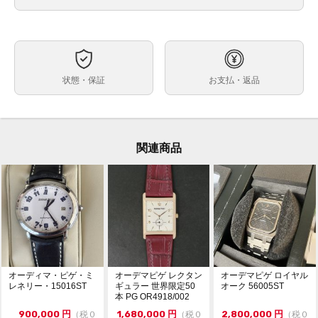
黒
文字盤
自動巻
ムーブメント
約41mm
ケースサイズ
最大約18.5cm（余り駒含む）※トケマー管理部門では
ベルト内周
状態・保証
お支払・返品
調整や交換不可・メーカー等にご依頼ください。
ステンレス
素材
箱 保証書（2020年） 冊子 余り駒3個
付属品
なし
保証期間
関連商品
・ランダム番シリアル・2019年新作
状態
・日差約+2 ～+5秒（タイムグラファー計測・平置き・
使用環境や計測環境によって数値が変動致します。参考
程度にお考えください。）
微細なキズはありますが、目立つ大きなキズ等ないキレ
イな状態です。
・現金払い（銀行振込）のみ受付可能。
コメント
・通信販売限定の為、実物確認や他店へのお取寄せは出
オーディマ・ピゲ・ミ
オーデマピゲ レクタン
オーデマピゲ ロイヤル
来かねます。
レネリー・15016ST
ギュラー 世界限定50
オーク 56005ST
本 PG OR4918/002
・価格交渉やお問合せは『出品者へ質問する』タブより
お願い致します。
900,000
円
1,680,000
円
2,800,000
円
（税０
（税０
（税０