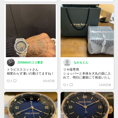
カレンダー オープンワーク “カク
タス・ジャック” 限定200本
ZENMAIのココ東京
なかもとん
トラビススコットさん
リキ様専用
相変わらず凄いの着けてますね！
ショッパーと本体を大丸の袋に入
れて、明日に書留にて発送いたし
1014日前
2
ます。
1104日前
宜しくお願い致します。
1