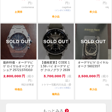
・価格交渉の際は必ずご希望金額をご提示ください。希
円）
円）
円）
望金額のご提示のない質問には返答致しません。
costamesa
cagidue
nkj
（インボイス対応）
お買得
希少品
・一般のお客様からの委託品でございます。質問は依頼
希少品
者様に確認後にご返答致します。
・ご返答までに少々お時間が掛かりますので予めご了承
ください。
・トケマー管理部門は土日祝日は休業しております。ご
返答等は平日の営業時間内に行います。
最終特価・オーデマピ
【価格変更】CODE 1
オーデマピゲ ロイヤル
ゲ ロイヤルオークオフ
1.59 バイ オーデマ ピ
オーク 56023ST
ショア 25721ST/O/10
ゲ クロノグラフ 2639
00ST...
3Q...
2,800,000
円
3,700,000
円
2,500,000
円
（税０
（税
（税０
円）
込）
円）
時計好事家
トケマー宅配代行出品（委
nkj
（インボイス対応）
託販売）
特価品
希少品
極美品
もっとみる