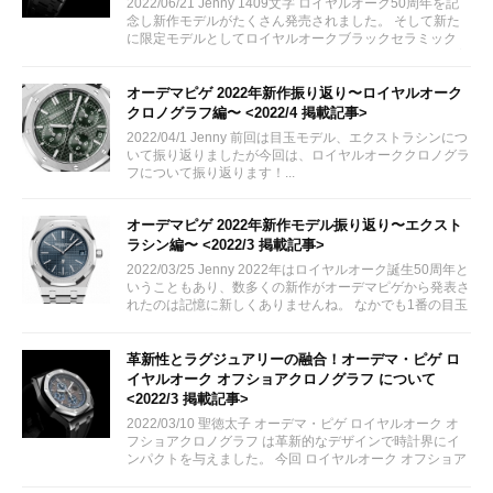
2022/06/21 Jenny 1409文字 ロイヤルオーク50周年を記
念し新作モデルがたくさん発売されました。 そして新た
に限定モデルとしてロイヤルオークブラックセラミック
34mmケースが追加されました。さっそくその詳細をご案
内致します！
オーデマピゲ 2022年新作振り返り〜ロイヤルオーク
クロノグラフ編〜 <2022/4 掲載記事>
2022/04/1 Jenny 前回は目玉モデル、エクストラシンにつ
いて振り返りましたが今回は、ロイヤルオーククロノグラ
フについて振り返ります！...
オーデマピゲ 2022年新作モデル振り返り〜エクスト
ラシン編〜 <2022/3 掲載記事>
2022/03/25 Jenny 2022年はロイヤルオーク誕生50周年と
いうこともあり、数多くの新作がオーデマピゲから発表さ
れたのは記憶に新しくありませんね。 なかでも1番の目玉
といっても過言ではないロイヤルオークエクストラシンに
ついて今回は振り返っていきたいと思います。
革新性とラグジュアリーの融合！オーデマ・ピゲ ロ
イヤルオーク オフショアクロノグラフ について
<2022/3 掲載記事>
2022/03/10 聖徳太子 オーデマ・ピゲ ロイヤルオーク オ
フショアクロノグラフ は革新的なデザインで時計界にイ
ンパクトを与えました。 今回 ロイヤルオーク オフショア
を代表する オフショア クロノグラフ についてご紹介いた