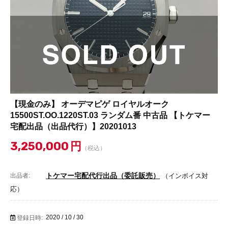
【現金のみ】 オーデマピゲ ロイヤルオーク
15500ST.OO.1220ST.03 ランダム番 中古品 【トケマー
宅配出品（出品代行）】20201013
3,250,000
円
（税込）
トケマー宅配代行出品（委託販売）
出品者:
（インボイス対
応）
2020 / 10 / 30
登録日時: