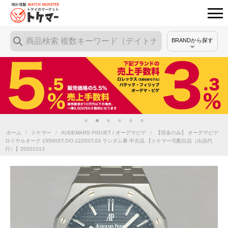
BRANDから探す
ホーム
/
トケマー
/
AUDEMARS PIGUET / オーデマピゲ
/
【現金のみ】 オーデマピゲ
ロイヤルオーク 15500ST.OO.1220ST.03 ランダム番 中古品 【トケマー宅配出品（出品代
行）】20201013