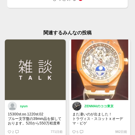
関連するみんなの投稿
syun
ZENMAIのココ東京
15300st.oo.1220st.02
また凄いのが出ました！
ブルー文字盤の39mm品を探して
トラヴィス・スコット x オーデ
おります。520から550万程度希
マ・ピゲ
望です。
26585CM.OO.D301VE.01
771日前
982日前
宜しくお願い申し上げます。
2
ロイヤルオーク パーペチュアル
5