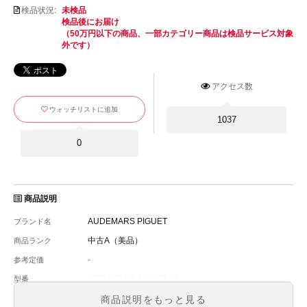
検品状況:
未検品
検品後にお届け
（50万円以下の商品、一部カテゴリー商品は検品サービス対象
外です）
アクセス数
ウォッチリストに追加
1037
0
商品説明
AUDEMARS PIGUET
ブランド名
中古A（美品）
商品ランク
-
参考定価
15500ST.OO.1220ST.03
型番
メンズ
メンズ・レディース
商品説明をもっと見る