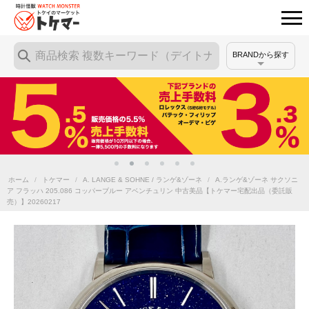
BRANDから探す
ホーム
/
トケマー
/
A. LANGE & SOHNE / ランゲ&ゾーネ
/
A.ランゲ&ゾーネ サクソニ
ア フラッハ 205.086 コッパーブルー アベンチュリン 中古美品【トケマー宅配出品（委託販
売）】20260217