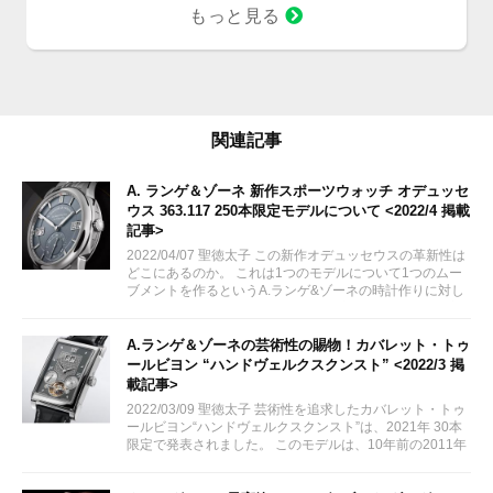
もっと見る
関連記事
A. ランゲ＆ゾーネ 新作スポーツウォッチ オデュッセ
ウス 363.117 250本限定モデルについて <2022/4 掲載
記事>
2022/04/07 聖徳太子 この新作オデュッセウスの革新性は
どこにあるのか。 これは1つのモデルについて1つのムー
ブメントを作るというA.ランゲ&ゾーネの時計作りに対し
ての気概。 もう一つとしてブランド初のチタンという実
用素材を使用した点です。...
A.ランゲ＆ゾーネの芸術性の賜物！カバレット・トゥ
ールビヨン “ハンドヴェルクスクンスト” <2022/3 掲
載記事>
2022/03/09 聖徳太子 芸術性を追求したカバレット・トゥ
ールビヨン“ハンドヴェルクスクンスト”は、2021年 30本
限定で発表されました。 このモデルは、10年前の2011年
に1作目が発表されたハンドヴェルクスクンスト・シリー
ズの7作目です。...