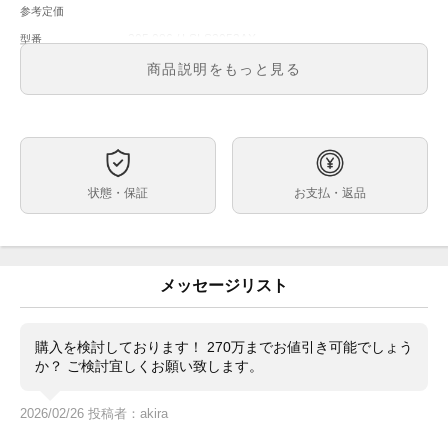
参考定価
205.086 / LSLS2053AX
型番
メンズ
メンズ・レディース
商品説明をもっと見る
コッパーブルー文字盤
文字盤
手巻き
ムーブメント
39mm
ケースサイズ
-
ベルト内周
状態・保証
お支払・返品
ホワイトゴールド
ケース素材
あり
メーカー保証書の有無
箱・保証書（2021.08 国内）クロス・冊子
付属品
メッセージリスト
厚さ6.2 mmの手巻き時計サクソニア・フラッハから大
状態
人気のダークブルー ゴールドストーン文字盤「アベン
チュリン」が入荷しました。
購入を検討しております！ 270万までお値引き可能でしょう
ホワイトゴールド無垢ケースですので使用に伴う細かな
か？ ご検討宜しくお願い致します。
キズがあります（拡大画像添付しています。ご確認くだ
さい）が、目立つ大きなキズ等はなく比較的キレイな状
2026/02/26 投稿者：akira
態です。アリゲーターレザーベルトは多少の使用感があ
るもののキレイです。ガラスにキズやカケはありませ