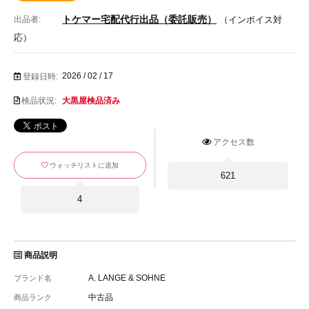
トケマー宅配代行出品（委託販売）
出品者:
（インボイス対
応）
2026 / 02 / 17
登録日時:
検品状況:
大黒屋検品済み
アクセス数
ウォッチリストに追加
621
4
商品説明
A. LANGE & SOHNE
ブランド名
中古品
商品ランク