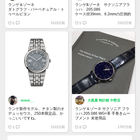
ランゲ＆ゾーネ
ランゲ&ゾーネ サクソニアフラ
ダトグラフ・パーペチュアル・ト
ッハ 205.086
ゥールビヨン
ケース径39mm、6.2mmの圧倒的
Ref.: 740.056
薄さでサイズ感抜群。
1515日前
1522日前
クロノグラフ、ムーンフェイズ、
5
コッパーブルー文字盤の美しさは
5
永久カレンダー、トゥールビヨ
唯一無二。
ン、パワーリザーブと最強の時
手放してしまったがもう一度欲し
計。
いドレスウォッチ。
個人的にはサーモンピンクも流行
りのカラーになるかと思います✨
mmm__
大黒屋 時計館 中野店
ランゲ新作モデル、チタン製のオ
ランゲ＆ゾーネ サクソニア フラ
デュッセウス。250本限定品、か
ッハ 205.086 WG×革 手巻きムー
っこいいですね。
ブメント 未使用品
キレイなブルーゴールドストーン
1522日前
1787日前
3
文字盤 となっております。
8