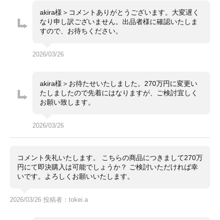
ん。全体的にキレイですがスリキズがございますので極
美品ランクではなく中古ランクとしています。
akira様＞コメントありがとうございます。大変遅く
外箱内箱に多少の劣化がございます。
なり申し訳ございません。出品者様に確認いたしま
出品者様より「オーバーホール歴・地金歴はございませ
すので、お待ちください。
ん」との事です。
・通信販売限定商品の為、実物確認や店舗へのお取寄せ
コメント
2026/03/26
は出来かねます。
・価格交渉やお問合せは『出品者に質問する』よりお願
い致します。
akira様＞お待たせいたしました。270万円に変更い
・価格交渉の際は必ずご希望金額をご提示ください（極
たしましたので先着にはなりますが、ご検討宜しく
端と判断した値下げ依頼は削除致します）。
お願い致します。
・専用出品・取置は出来かねます。先着順にてご注文を
受付致します。
・一般のお客様からの委託商品でございます。お問合せ
2026/03/26
等は依頼者様に確認後にご返答致します。
・ベルトの駒調整や交換は承っておりません。メーカー
等にご依頼ください。
コメント失礼いたします。 こちらの商品につきまして270万
円にて即決購入は可能でしょうか？ ご検討いただければ幸
いです。よろしくお願いいたします。
2026/03/26 投稿者：tokei.a