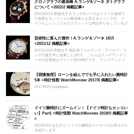
クロノグラフの最高峰 A.ランゲ&ゾーネ ダトグラフ
について <2022/2 掲載記事>
2022/02/14 聖徳太子 A.ランゲ&ゾーネはドイツが発祥で
で真摯なモノづくりの最高峰とも言えるメゾンです。 ド
イツらしいシンプルでクラシックな時計作りをしているブ
ランドです。 シンプルなデザインは残しつつ、高度な技
術を要する複雑機構を搭載したモデル ダトグラフ につい
て今回 紹介いたします。
芸術性に富んだ傑作！A.ランゲ＆ゾーネ 1815
<2021/12 掲載記事>
2021/12/24 聖徳太子 創設者フェルナンド・アドロフ・ラ
ンゲの誕生年に由来した1815。 こちらはランゲアンドゾ
ーネの正統派なラウンド型の時計です。 ランゲアンドゾ
ーネのルーツがつまった魅力をご紹介致します。
【我慢無理】ローンを組んででも手に入れたい腕時計
5本 <時計怪獣 WatchMonster 2017/8 掲載記事>
2017/8/15 yusapapa...
ドイツ腕時計にズームイン！【ドイツ時計もカッコい
い】Part1 <時計怪獣 WatchMonster 2018/5 掲載記事
>
2018/5/16 はなすけ ドイツの腕時計メーカーの人気モデル
を紹介します。