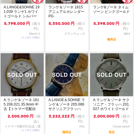
A.LANGE&SOHNE 19
ランゲ＆ゾーネ 1815
ランゲ&ゾーネ タイム
1.039 ランゲ1 ホワイ
アニュアルカレンダー
ゾーン ピンクゴールド
トゴールド シルバー
PG
盤...
5,798,000
円
5,350,000
円
5,398,000
円
（税０
（税０
（税０
円）
円）
円）
Watch３
グランウォッチ
MK4
（インボイス対応）
極美品
A.ランゲ＆ゾーネ 181
A.LANGE＆SOHNE ラ
A.ランゲ＆ゾーネ サク
5 206.021 35.9mm 中
ンゲ＆ゾーネ 205.086
ソニア・フラッハ 201.
古【トケマー宅配出
サクソニアフラッハ
027 ホワイトゴールド
品...
コ...
37m...
2,500,000
円
3,222,222
円
2,000,000
円
（税
（税０
（税０
込）
円）
円）
トケマー宅配代行出品（委
AXL
Cristal watch
（インボイス対応）
託販売）
極美品
美品