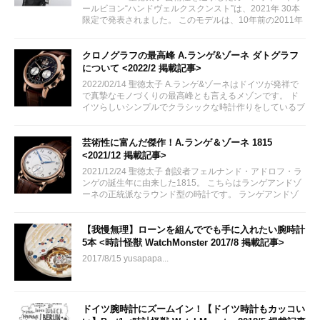
ールビヨン“ハンドヴェルクスクンスト”は、2021年 30本
限定で発表されました。 このモデルは、10年前の2011年
に1作目が発表されたハンドヴェルクスクンスト・シリー
ズの7作目です。...
クロノグラフの最高峰 A.ランゲ&ゾーネ ダトグラフ
について <2022/2 掲載記事>
2022/02/14 聖徳太子 A.ランゲ&ゾーネはドイツが発祥で
で真摯なモノづくりの最高峰とも言えるメゾンです。 ド
イツらしいシンプルでクラシックな時計作りをしているブ
ランドです。 シンプルなデザインは残しつつ、高度な技
術を要する複雑機構を搭載したモデル ダトグラフ につい
て今回 紹介いたします。
芸術性に富んだ傑作！A.ランゲ＆ゾーネ 1815
<2021/12 掲載記事>
2021/12/24 聖徳太子 創設者フェルナンド・アドロフ・ラ
ンゲの誕生年に由来した1815。 こちらはランゲアンドゾ
ーネの正統派なラウンド型の時計です。 ランゲアンドゾ
ーネのルーツがつまった魅力をご紹介致します。
【我慢無理】ローンを組んででも手に入れたい腕時計
5本 <時計怪獣 WatchMonster 2017/8 掲載記事>
2017/8/15 yusapapa...
ドイツ腕時計にズームイン！【ドイツ時計もカッコい