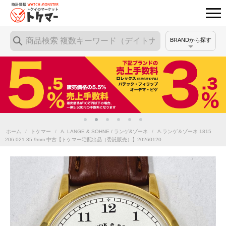
BRANDから探す
ホーム
/
トケマー
/
A. LANGE & SOHNE / ランゲ&ゾーネ
/
A.ランゲ＆ゾーネ 1815
206.021 35.9mm 中古【トケマー宅配出品（委託販売）】20260120