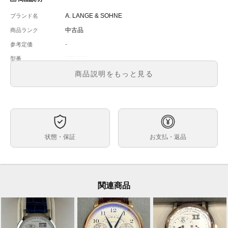
A. LANGE & SOHNE
ブランド名
中古品
商品ランク
-
参考定価
206.021
型番
メンズ
メンズ・レディース
商品説明をもっと見る
シルバー
文字盤
手巻き
ムーブメント
35.9 mm 厚さ 7.5 mm
ケースサイズ
-
ベルト内周
状態・保証
お支払・返品
イエローゴールド
ケース素材
あり
メーカー保証書の有無
内箱（劣化・英字が書き込まれています）保証書
付属品
（1999年10月）説明書
関連商品
A.ランゲ＆ゾーネのクラシックモデル 1815から初代イ
状態
エローゴールド750のRef. 206.021です。
A.ランゲ＆ゾーネ ファンであれば抑えておきたい1本で
はないでしょうか。