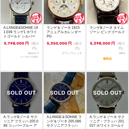
使用に伴うこまかいスレなどはございますが、ケース・
ストラップ・尾錠全ての状態は良いです。
目立つ大きなスレ・キズ等はありません。ガラスにキズ
やカケはありません。
経年の変化やイエローゴールドならではの細かいスレ・
A.LANGE&SOHNE 19
ランゲ＆ゾーネ 1815
ランゲ&ゾーネ タイム
キズがございますので状態は極美品ではなく中古で掲載
1.039 ランゲ1 ホワイ
アニュアルカレンダー
ゾーン ピンクゴールド
いたしました。
トゴールド シルバー
PG
総重量約68グラム、平置き日差＋11～＋14秒（参考程
盤...
5,798,000
円
5,350,000
円
5,398,000
円
（税０
（税０
（税０
度で）
円）
円）
円）
・通信販売限定商品の為、実物確認や店舗へのお取寄せ
コメント
Watch３
グランウォッチ
MK4
は出来かねます。
（インボイス対応）
極美品
・価格交渉やお問合せは『出品者に質問する』よりお願
い致します。
・価格交渉の際は必ずご希望金額をご提示ください（極
端と判断した値下げ依頼は削除致します）。
・専用出品・取置は出来かねます。先着順にてご注文を
受付致します。
・一般のお客様からの委託商品でございます。お問合せ
等は依頼者様に確認後にご返答致します。
・ベルトの駒調整や交換は承っておりません。メーカー
等にご依頼ください。
A.ランゲ&ゾーネ サク
A.LANGE＆SOHNE ラ
A.ランゲ＆ゾーネ サク
ソニア フラッハ 205.0
ンゲ＆ゾーネ 205.086
ソニア・フラッハ 201.
86 コッパーブルー ア
サクソニアフラッハ
027 ホワイトゴールド