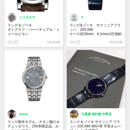
ミリオネア
ｻ
ランゲ＆ゾーネ
ランゲ&ゾーネ サクソニアフラ
ダトグラフ・パーペチュアル・ト
ッハ 205.086
ゥールビヨン
ケース径39mm、6.2mmの圧倒的
Ref.: 740.056
薄さでサイズ感抜群。
1514日前
1521日前
クロノグラフ、ムーンフェイズ、
5
コッパーブルー文字盤の美しさは
5
永久カレンダー、トゥールビヨ
唯一無二。
ン、パワーリザーブと最強の時
手放してしまったがもう一度欲し
計。
いドレスウォッチ。
個人的にはサーモンピンクも流行
りのカラーになるかと思います✨
mmm__
大黒屋 時計館 中野店
ランゲ新作モデル、チタン製のオ
ランゲ＆ゾーネ サクソニア フラ
デュッセウス。250本限定品、か
ッハ 205.086 WG×革 手巻きムー