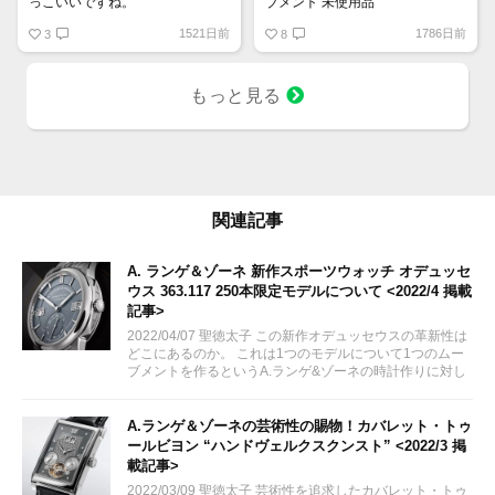
っこいいですね。
ブメント 未使用品
キレイなブルーゴールドストーン
1521日前
1786日前
3
文字盤 となっております。
8
もっと見る
関連記事
A. ランゲ＆ゾーネ 新作スポーツウォッチ オデュッセ
ウス 363.117 250本限定モデルについて <2022/4 掲載
記事>
2022/04/07 聖徳太子 この新作オデュッセウスの革新性は
どこにあるのか。 これは1つのモデルについて1つのムー
ブメントを作るというA.ランゲ&ゾーネの時計作りに対し
ての気概。 もう一つとしてブランド初のチタンという実
用素材を使用した点です。...
A.ランゲ＆ゾーネの芸術性の賜物！カバレット・トゥ
ールビヨン “ハンドヴェルクスクンスト” <2022/3 掲
載記事>
2022/03/09 聖徳太子 芸術性を追求したカバレット・トゥ