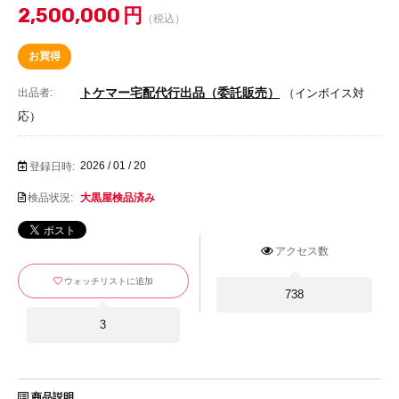
2,500,000
円
（税込）
お買得
トケマー宅配代行出品（委託販売）
出品者:
（インボイス対
応）
2026 / 01 / 20
登録日時:
検品状況:
大黒屋検品済み
アクセス数
ウォッチリストに追加
738
3
商品説明