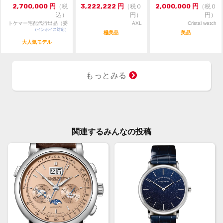
ベンチ...
コ...
37m...
2,700,000
円
3,222,222
円
2,000,000
円
（税
（税０
（税０
込）
円）
円）
トケマー宅配代行出品（委
AXL
Cristal watch
（インボイス対応）
託販売）
極美品
美品
大人気モデル
もっとみる
関連するみんなの投稿