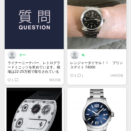
ケー
N.
ライナーニーナバー、レトログラ
レンジャーダイヤル！！ プリン
ードミニッツを求めています。相
スデイト 74000
場は22-25万程で取引されている
1490日前
ようです。
9
1
581日前
ですが、自分自身一目惚れしてい
1
るため、35万でいかがでしょう
か！？
ご連絡お待ちしております。