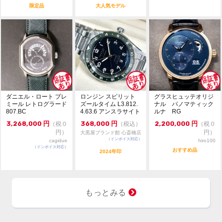
限定品
大人気モデル
【お問合せ先】
大黒屋ブランド館 心斎橋店
TEL:06-4708-9570
MAIL: br-shinsaibashi01@e-daikoku.com
LINE:@243yutff
ダニエル・ロート プレ
ロンジン スピリット
グラスヒュッテオリジ
ミール レトログラード
ズールタイム L3.812.
ナル パノマティック
807.BC
4.63.6 アンスラサイト
ルナ RG
文字...
3,268,000
円
368,000
円
2,200,000
円
（税０
（税込）
（税０
円）
円）
大黒屋ブランド館 心斎橋店
（インボイス対応）
cagidue
hiro100
（インボイス対応）
おすすめ品
2024年印
もっとみる