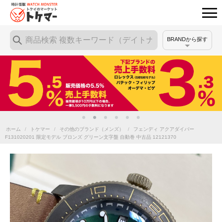
BRANDから探す
ホーム
/
トケマー
/
その他のブランド（メンズ）
/
フェンディ アクアダイバー
F131020201 限定モデル ブロンズ グリーン文字盤 自動巻 中古品 12121370