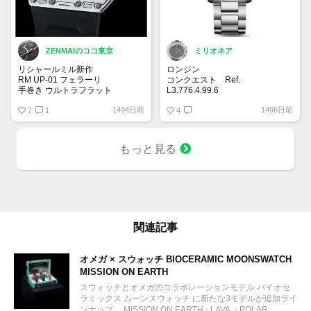
ZENMAIのココ東京
ミリオネア
リシャールミル新作
ロンジン
RM UP-01 フェラーリ
コンクエスト Ref.
手巻き ウルトラフラット
L3.776.4.99.6
39mmのケースに大きめの針やイ
1494日前
1496日前
厚さわずか1.75mm
7
1
ンデックス。文字盤はサンレイ仕
4
上げのブルーダイヤルがイケてま
キャリバー RMUP-01
す✨ブルーの他にブラック、シル
ウルトラフラット手巻きムーブメ
バーの文字盤があり、どんなシー
もっと見る
ント、時・分 ファンクションセ
ンにも合うと思います。
レクター 150本限定
パワーリザーブ 約72時間
関連記事
オメガ × スウォッチ BIOCERAMIC MOONSWATCH
MISSION ON EARTH
スウォッチとオメガのコラボレーションモデル バイオセ
ラミックス ムーンスウォッチ に新たな3モデルが追加ライ
ンナップ。 MISSION ON EARTH - LAVA, - POLAR