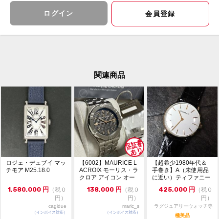
問頂いてもお答えしておりません。
直接店頭へお問い合わせください。
ログイン
会員登録
※新品・未使用品に関しても保管に伴う極僅かな擦れが
生じる場合がございます。
※写真に写っていな付属品や記載がない物については付
属していない場合がございます。
予めご了承ください。
関連商品
【保証について】
購入日より6か月の保証
※詳細は店舗まで問い合わせください
【買取・下取り】
値段が知りたいだけなどお気軽にご連絡くさだい
下取りもお任せください。
【LINE査定】最短５分査定!!
ID⇒＠243yutff
ロジェ・デュブイ マッ
【6002】MAURICE L
【超希少1980年代＆
写真を送って頂ければ金額をすぐにご提示致します。
チモア M25.18.0
ACROIX モーリス・ラ
手巻き】A（未使用品
クロア アイコン オー
に近い）ティファニー
トマ...
クラシック ラウン...
【無金利・低金利ローン】
1,580,000
円
138,000
円
425,000
円
（税０
（税０
（税０
ブランド館心斎橋店にて無金利ローンも承っておりま
円）
円）
円）
す。
cagidue
maric_s
ラグジュアリーウォッチ専
お電話、メールでのお問い合わせも承ります。
（インボイス対応）
（インボイス対応）
門店：R/M
極美品