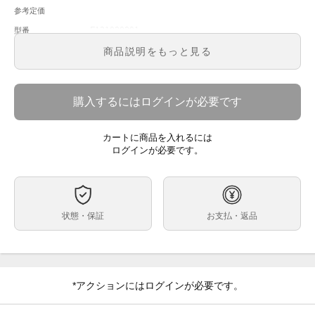
参考定価
F131020201
型番
メンズ
メンズ・レディース
商品説明をもっと見る
グリーン文字盤
文字盤
自動巻
ムーブメント
購入するにはログインが必要です
ケースサイズ
ベルト内周
カートに商品を入れるには
ブロンズ
ケース素材
ログインが必要です。
なし
メーカー保証書の有無
箱
付属品
中古品
状態
状態・保証
お支払・返品
ケース部分ブロンズの為変色
全体使用キズがあります。
※店頭でも販売をしておりますので、売り切れの際はご
コメント
了承ください。
*アクションにはログインが必要です。
ご来店前に在庫の有無のご確認をお勧めします。
また、価格に関してのお問い合わせはメッセージでご質