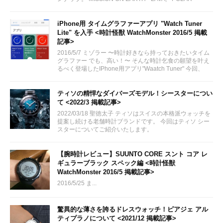
LIGHTS, - DESERT...
iPhone用 タイムグラファーアプリ "Watch Tuner
Lite" を入手 <時計怪獣 WatchMonster 2016/5 掲載
記事>
2016/5/7 ミゾラー 〜時計好きなら持っておきたいタイム
グラファー でも、高い！〜 そんな時計乞食の願望を叶え
るべく登場したIPhone用アプリ"Waatch Tuner" 今回、
Lite版を発見し早速DLしてみました
ティソの精悍なダイバーズモデル！シースターについ
て <2022/3 掲載記事>
2022/03/18 聖徳太子 ティソはスイスの本格派ウォッチを
提案し続ける老舗時計ブランドです。 今回はティソ シー
スターについてご紹介いたします。
via:https://www.tissotwatches.com/ja-
jp/landing/page/seastar
【腕時計レビュー】SUUNTO CORE スント コア レ
ギュラーブラック スペック編 <時計怪獣
WatchMonster 2016/5 掲載記事>
2016/5/25 ま...
驚異的な薄さを誇るドレスウォッチ！ピアジェ アル
ティプラノについて <2021/12 掲載記事>