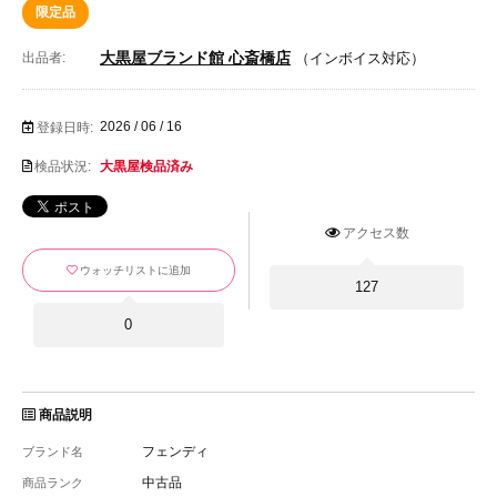
限定品
大黒屋ブランド館 心斎橋店
出品者:
（インボイス対応）
2026 / 06 / 16
登録日時:
検品状況:
大黒屋検品済み
アクセス数
ウォッチリストに追加
127
0
商品説明
フェンディ
ブランド名
中古品
商品ランク