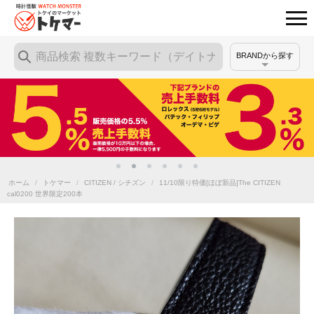
BRANDから探す
ホーム
/
トケマー
/
CITIZEN / シチズン
/
11/10限り特価[ほぼ新品]The CITIZEN
cal0200 世界限定200本