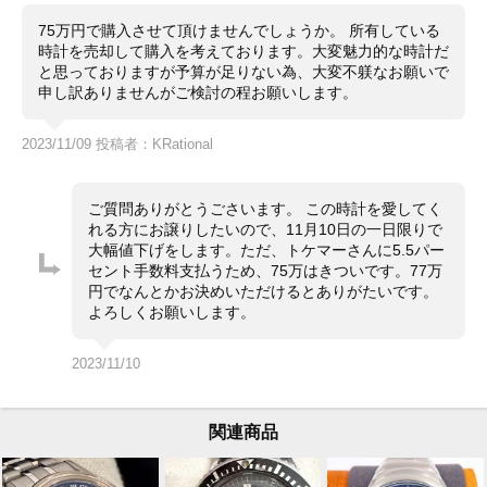
り見あたらない美品で、ほぼ新品といって良さそうな状
態です。
75万円で購入させて頂けませんでしょうか。 所有している
時計を売却して購入を考えております。大変魅力的な時計だ
8月下旬発売の、The CITIZEN cal0200の最新作 「意
コメント
と思っておりますが予算が足りない為、大変不躾なお願いで
志」で、世界限定200本（国内向けはうち80本）
申し訳ありませんがご検討の程お願いします。
まず店頭で出会うことはない超希少モデルです。高性能
は言うまでもなく、和風の雰囲気があり、とても高品位
の、人気モデルです。高級感あふれる黒桟革のベルトと
2023/11/09 投稿者：KRational
白文字盤のコントラストが、存在感となっていて、魅力
的です。
よろしくお願いいたします。
ご質問ありがとうごさいます。 この時計を愛してく
れる方にお譲りしたいので、11月10日の一日限りで
大幅値下げをします。ただ、トケマーさんに5.5パー
セント手数料支払うため、75万はきついです。77万
円でなんとかお決めいただけるとありがたいです。
よろしくお願いします。
2023/11/10
関連商品