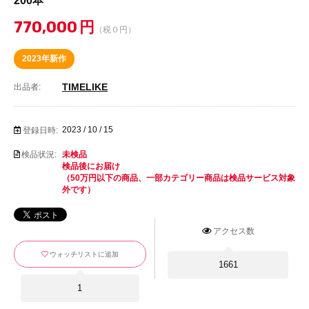
200本
770,000
円
（税０円）
2023年新作
TIMELIKE
出品者:
2023 / 10 / 15
登録日時:
検品状況:
未検品
検品後にお届け
（50万円以下の商品、一部カテゴリー商品は検品サービス対象
外です）
アクセス数
ウォッチリストに追加
1661
1