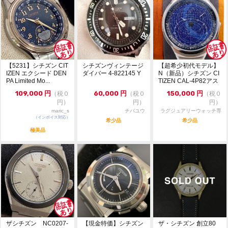
【5231】シチズン CIT
シチズンヴィンテージ
【超希少初代モデル】
IZEN エクシード DEN
ダイバー 4-822145 Y
N（新品）シチズン CI
PA Limited Mo...
TIZEN CAL-4P82アス
トロデ...
109,000
円
60,000
円
150,000
円
（税０
（税０
（税０
円）
円）
円）
maric_s
チバユウ
ラグジュアリーウォッチ専
（インボイス対応）
門店：R/M
希少品
希少品
極美品
ザシチズン NC0207-
【現金特価】シチズン
ザ・シチズン 創立80