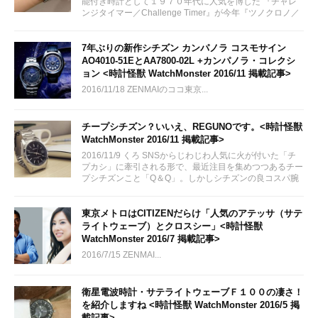
能付き時計として１９７０年代に人気を博した 『チャレ
ンジタイマー／Challenge Timer』が今年『ツノクロノ／
TSUNO CHRONO』として復刻されました。
7年ぶりの新作シチズン カンパノラ コスモサイン
AO4010-51EとAA7800-02L +カンパノラ・コレクシ
ョン <時計怪獣 WatchMonster 2016/11 掲載記事>
2016/11/18 ZENMAIのココ東京...
チープシチズン？いいえ、REGUNOです。<時計怪獣
WatchMonster 2016/11 掲載記事>
2016/11/9 くろ SNSからじわじわ人気に火が付いた「チ
プカシ」に牽引される形で、最近注目を集めつつあるチー
プシチズンこと「Q＆Q」。しかしシチズンの良コスパ腕
時計は他にもあります！今回はその一つ「REGUNO（レ
グノ）」をご紹介
東京メトロはCITIZENだらけ「人気のアテッサ（サテ
ライトウェーブ）とクロスシー」<時計怪獣
WatchMonster 2016/7 掲載記事>
2016/7/15 ZENMAI...
衛星電波時計・サテライトウェーブＦ１００の凄さ！
を紹介しますね <時計怪獣 WatchMonster 2016/5 掲
載記事>