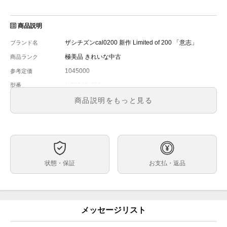
商品説明
ザシチズンcal0200 新作 Limited of 200 「意志」
ブランド名
極美品 きれいな中古
商品ランク
1045000
参考定価
NC0207-07A
型番
メンズ
メンズ・レディース
商品説明をもっと見る
白
文字盤
自動巻
ムーブメント
40mm
ケースサイズ
ベルト内周
状態・保証
お支払・返品
ステンレス
ケース素材
あり
メーカー保証書の有無
元箱、取説、正規保証書(2023年9月)などすべてあり。
付属品
メッセージリスト
国内正規店で9月新品購入。数回しか使用してないで
状態
す。写真のとおり、すれやきずはわたしが肉眼でみる限