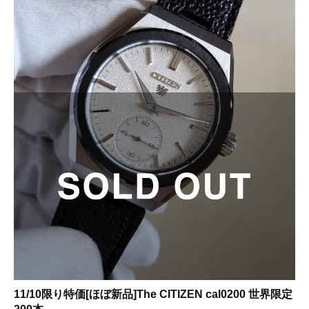
11/10限り特価[ほぼ新品]The CITIZEN cal0200 世界限定