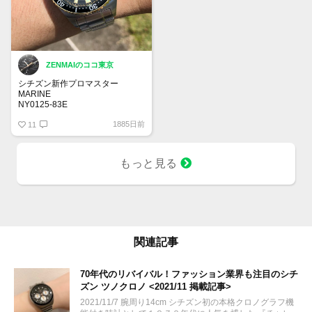
ZENMAIのココ東京
シチズン新作プロマスター
MARINE
NY0125-83E
キャリバー8204
1885日前
６月10日発売予定
11
￥49,500
MARINEシリーズメカニカルダイ
バー200m
もっと見る
41ミリ
厚さ13.7mm
耐磁１種
関連記事
70年代のリバイバル！ファッション業界も注目のシチ
ズン ツノクロノ <2021/11 掲載記事>
2021/11/7 腕周り14cm シチズン初の本格クロノグラフ機