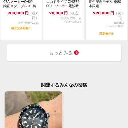
07A メーカーOH済
エコドライブ CNG72-
周年記念モデル ※80
純正メタルブレス+純
0011 ソーラー電波時
本限定
正ストラップ
計 シリー...
900,000
円
98,000
円
990,000
円
（税０
（税込）
（税０
円）
円）
大黒屋 鹿島田店
（インボイス対応）
上がり時計2021
cagidue
（インボイス対応）
値下交渉可能！
限定モデル
もっとみる
関連するみんなの投稿