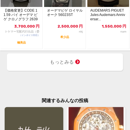
【価格変更】CODE 1
オーデマピゲ ロイヤル
AUDEMARS PIGUET
1.59 バイ オーデマ ピ
オーク 56023ST
Jules Audemars Anniv
ゲ クロノグラフ 2639
ersar...
3Q...
3,700,000
円
2,500,000
円
1,550,000
円
トケマー宅配代行出品（委
nkj
nam
（インボイス対応）
託販売）
希少品
極美品
もっとみる
関連するみんなの投稿