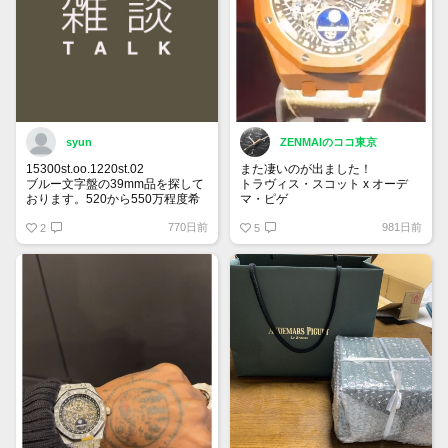
syun
ZENMAIのココ東京
15300st.oo.1220st.02
また凄いのが出ました！
ブルー文字盤の39mm品を探して
トラヴィス・スコット x オーデ
おります。520から550万程度希
マ・ピゲ
望です。
26585CM.OO.D301VE.01
770日前
981日前
宜しくお願い申し上げます。
2
ロイヤルオーク パーペチュアル
5
カレンダー オープンワーク “カク
タス・ジャック” 限定200本