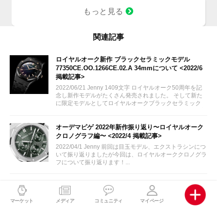
もっと見る
関連記事
ロイヤルオーク新作 ブラックセラミックモデル
77350CE.OO.1266CE.02.A 34mmについて <2022/6
掲載記事>
2022/06/21 Jenny 1409文字 ロイヤルオーク50周年を記
念し新作モデルがたくさん発売されました。 そして新た
に限定モデルとしてロイヤルオークブラックセラミック
34mmケースが追加されました。さっそくその詳細をご案
内致します！
オーデマピゲ 2022年新作振り返り〜ロイヤルオーク
クロノグラフ編〜 <2022/4 掲載記事>
2022/04/1 Jenny 前回は目玉モデル、エクストラシンにつ
いて振り返りましたが今回は、ロイヤルオーククロノグラ
フについて振り返ります！...
オーデマピゲ 2022年新作モデル振り返り〜エクスト
ラシン編〜 <2022/3 掲載記事>
マーケット
メディア
コミュニティ
マイページ
2022/03/25 Jenny 2022年はロイヤルオーク誕生50周年と
いうこともあり、数多くの新作がオーデマピゲから発表さ