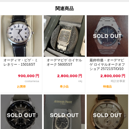
関連商品
オーディマ・ピゲ・ミ
オーデマピゲ ロイヤル
最終特価・オーデマピ
レネリー・15016ST
オーク 56005ST
ゲ ロイヤルオークオフ
ショア 25721ST/O/10
00ST...
900,000
円
2,800,000
円
2,800,000
円
costamesa
nkj
時計好事家
お買得
希少品
特価品