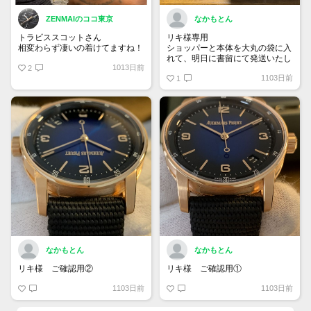
ZENMAIのココ東京
なかもとん
トラビススコットさん
リキ様専用
相変わらず凄いの着けてますね！
ショッパーと本体を大丸の袋に入
れて、明日に書留にて発送いたし
1013日前
2
ます。
1103日前
宜しくお願い致します。
1
なかもとん
なかもとん
リキ様 ご確認用②
リキ様 ご確認用①
1103日前
1103日前