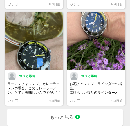
アクリスタルが全面にセットされ
最も生き生きする時です。
1469日前
1494日前
ており、非常に強い光沢を放ちま
6
6
す。鮮やかなコスモスとの相性も
バッチリです。
逢うと零時
逢うと零時
ラーメンチャレンジ、カレーラー
お花チャレンジ、ラベンダーの場
メンの場合。このカレーラーメ
合。
ン、とても美味しいんですが、写
素晴らしい香りのラベンダーと、
真にすると………なんか…アレで
ブラック×イエローのサファイア
1495日前
1498日前
すね。とても…アレ。
7
クリスタル？
7
もっと見る