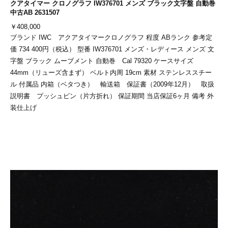
クアタイマー クロノグラフ IW376701 メンズ ブラック文字盤 自動巻
中古AB 2631507
￥
408,000
ブランド IWC アクアタイマークロノグラフ 程度 ABランク 参考定
価 734 400円（税込） 型番 IW376701 メンズ・レディース メンズ 文
字盤 ブラック ムーブメント 自動巻 Cal 79320 ケースサイズ
44mm（リューズ含まず） ベルト内周 19cm 素材 ステンレススチー
ル 付属品 内箱（ベタつき） 輸送箱 保証書（2009年12月） 取扱
説明書 プッシュピン（片方折れ） 保証期間 当店保証6ヶ月 備考 外
装仕上げ