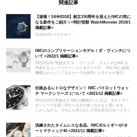
関連記事
【速報！SIHH2018】創立150周年を迎えたIWCの気に
なる新作をご紹介！<時計怪獣 WatchMonster 2018/1
掲載記事>
2018/1/20 サウスポー...
IWCのコンプリケーションモデル！ダ・ヴィンチにつ
いて <2022/1 掲載記事>
2022/01/31 聖徳太子 ダ ・ ヴィンチ ・ウォッチはIWCを
代表するコンプリケーションモデルです。 2017年に複雑
機構ながらシンプルなケースを採用したモデルが復活。
ダヴィンチの歴史を感じられるモデルとして発表されまし
た。 今回はダヴィンチの魅力についてご紹介いたしま
す。
伝統あるレトロなデザイン！ IWC パイロットウォッ
チ マークシリーズ について <2021/12 掲載記事>
2021/12/13 聖徳太子 IWCの腕時計といえば、ポルトギー
ゼシリーズを思い浮かべる方が多いのかなと思います。
しかしながら、それにも劣らない人気を誇るのがパイロッ
トシリーズです。 パイロット用ウォッチのパイオニアと
して時計史に名を残しているマークシリーズについて今回
はご紹介致します。
洗練されたタイムレスな名品。IWCポルトギーゼ•オ
ートマティック40 <2021/11 掲載記事>