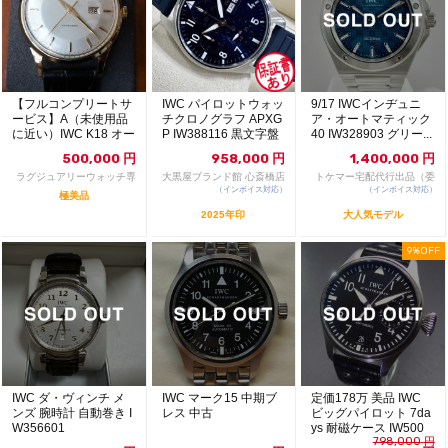
【フルコンプリートサ
IWC パイロットウォッ
9/17 IWCインヂュニ
ービス】A（未使用品
チクロノグラフ APXG
ア・オートマティック
に近い）IWC K18 オー
P IW388116 黒文字盤
40 IW328903 グリー...
ルドインター ...
自...
500,000
円
958,000
円
1,400,000
円
ラグジュアリーウォッチ専
大黒屋ブランド館 心斎橋店
トケマー宅配代行出品（委
門店：R/M
（インボイス対応）
（インボイス対応）
託販売）
極美品
2025年印
大人気モデル
9%OFF
IWC ダ・ヴィンチ メ
IWC マーク15 中期ブ
定価178万 美品 IWC
ンズ 腕時計 自動巻き I
レス 中古
ビッグパイロット 7da
W356601
ys 耐磁ケース IW500
798,000
円
4...