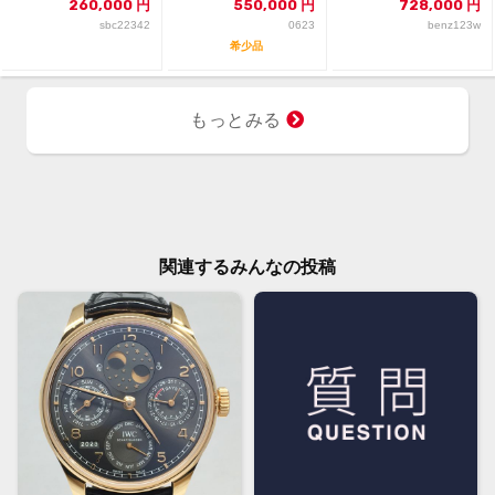
260,000
円
550,000
円
728,000
円
sbc22342
0623
benz123w
希少品
もっとみる
関連するみんなの投稿