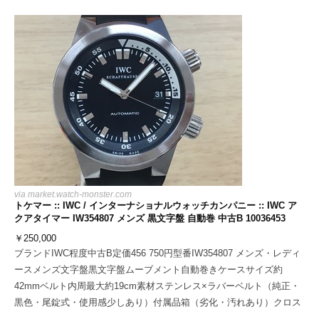
via
market.watch-monster.com
トケマー :: IWC / インターナショナルウォッチカンパニー :: IWC ア
クアタイマー IW354807 メンズ 黒文字盤 自動巻 中古B 10036453
￥
250,000
ブランドIWC程度中古B定価456 750円型番IW354807 メンズ・レディ
ースメンズ文字盤黒文字盤ムーブメント自動巻きケースサイズ約
42mmベルト内周最大約19cm素材ステンレス×ラバーベルト（純正・
黒色・尾錠式・使用感少しあり）付属品箱（劣化・汚れあり）クロス