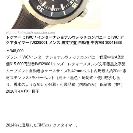
via
market.watch-monster.com
トケマー :: IWC / インターナショナルウォッチカンパニー :: IWC ア
クアタイマー IW329001 メンズ 黒文字盤 自動巻 中古AB 10041688
￥
348,000
ブランドIWC/インターナショナルウォッチカンパニー程度中古AB定
価615 600円型番IW329001メンズ・レディースメンズ文字盤黒文字盤
ムーブメント自動巻きケースサイズ約42mmベルト内周最大約20cm素
材ステンレス×ラバーベルト（純正・黒色・尾錠式・使用感少しあ
り、香水のような匂いが付着）付属品箱（内箱のみ） 保証書（並行
2016年4月印）冊子
2014年に登場した現行のアクアタイマー。