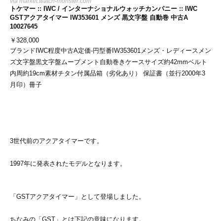
via
market.watch-monster.com
トケマー :: IWC / インターナショナルウォッチカンパニー :: IWC
GSTアクアタイマー IW353601 メンズ 黒文字盤 自動巻 中古A
10027645
￥
328,000
ブランドIWC程度中古A定価-円型番IW353601メンズ・レディースメン
ズ文字盤黒文字盤ムーブメント自動巻きケースサイズ約42mmベルト
内周約19cm素材チタン付属品箱（劣化あり） 保証書（並行2000年3
月印）冊子
3世代前のアクアタイマーです。
1997年に発表されたモデルとなります。
「GSTアクアタイマー」として登場しました。
ちなみの「GST」とは下記の意味になります。