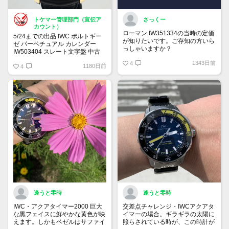
トケマー管理部門（宣伝ア
さっくー
カウント）
ローマン IW351334の当時の定価
5/24までの出品 IWC ポルトギー
が知りたいです。ご存知の方いら
ゼ パーペチュアル カレンダー
っしゃいますか？
IW503404 スレート文字盤 中古
品
1343日前
4
1180日前
4
販売価格:2,580,000円（2023年5
月15日13時10分現在）
逢うと零時
逢うと零時
IWC・アクアタイマー2000 巨大
交差点チャレンジ・IWCアクアタ
な黒フェイスに鮮やかな黄色が映
イマーの場合。ギラギラの太陽に
えます。しかもベゼルはサファイ
照らされている時が、この時計が