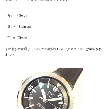
「G」=「Gold」
「S」=「Stainless」
「T」=「Titane」
その名が示す通り、この3つの素材でGSTアクアタイマーは製造され
ました。