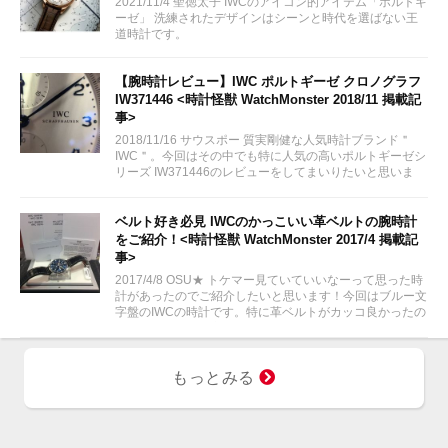
2021/11/4 聖徳太子 IWCのアイコン的アイテム「ポルトギ
ーゼ」 洗練されたデザインはシーンと時代を選ばない王
道時計です。
【腕時計レビュー】IWC ポルトギーゼ クロノグラフ
IW371446 <時計怪獣 WatchMonster 2018/11 掲載記
事>
2018/11/16 サウスポー 質実剛健な人気時計ブランド＂
IWC＂。今回はその中でも特に人気の高いポルトギーゼシ
リーズ IW371446のレビューをしてまいりたいと思いま
す。
ベルト好き必見 IWCのかっこいい革ベルトの腕時計
をご紹介！<時計怪獣 WatchMonster 2017/4 掲載記
事>
2017/4/8 OSU★ トケマー見ていていいなーって思った時
計があったのでご紹介したいと思います！今回はブルー文
字盤のIWCの時計です。特に革ベルトがカッコ良かったの
で革ベルト好きの方は見てみてください！
もっとみる