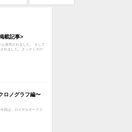
6 掲載記事>
たくさん発売されました。 そして
加されました。さっそくその
ククロノグラフ編〜
したが今回は、ロイヤルオークク