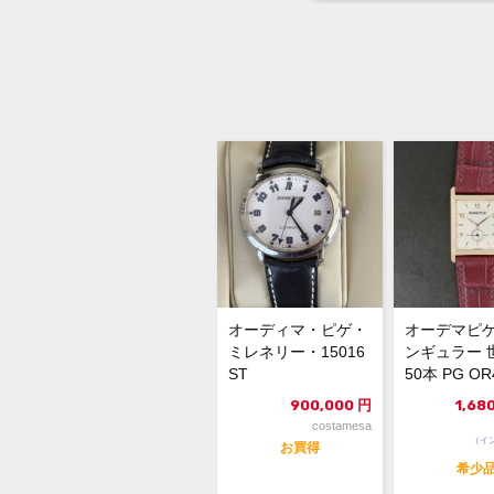
オーディマ・ピゲ・
オーデマピゲ
ミレネリー・15016
ンギュラー 
ST
50本 PG OR
02
900,000
円
1,68
costamesa
（イ
お買得
希少