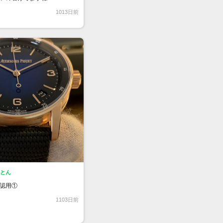
1013日前
もとん
認用①
1103日前