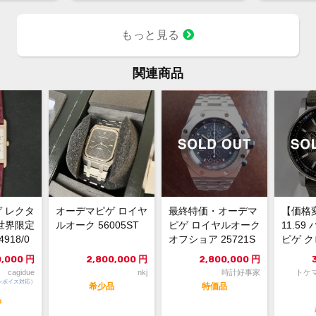
もっと見る
関連商品
 レクタ
オーデマピゲ ロイヤ
最終特価・オーデマ
【価格
世界限定
ルオーク 56005ST
ピゲ ロイヤルオーク
11.59
4918/0
オフショア 25721S
ピゲ ク
T/O/1000ST...
6393Q..
0,000
円
2,800,000
円
2,800,000
円
cagidue
nkj
時計好事家
トケ
ンボイス対応）
希少品
特価品
品