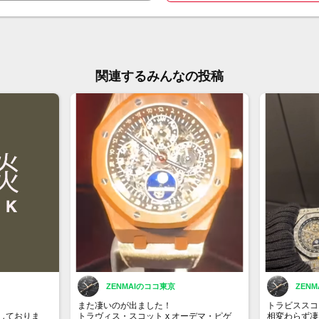
関連するみんなの投稿
ZENMAIのココ東京
ZEN
また凄いのが出ました！
トラビススコ
しておりま
トラヴィス・スコット x オーデマ・ピゲ
相変わらず凄