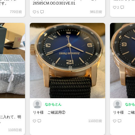
です。
26585CM.OO.D301VE.01
ロイヤルオーク パーペチュアルカレンダ
2
770日前
981日前
ー オープンワーク “カクタス・ジャック”
5
限定200本
なかもとん
なか
リキ様 ご確認用②
リキ様 ご確
に入れて、明
1103日前
。
1103日前