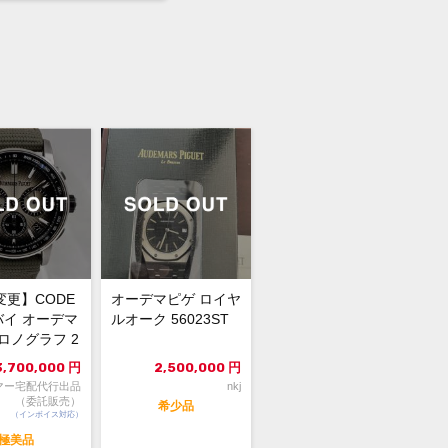
変更】CODE
オーデマピゲ ロイヤ
 バイ オーデマ
ルオーク 56023ST
ロノグラフ 2
.
3,700,000
円
2,500,000
円
マー宅配代行出品
nkj
（委託販売）
希少品
（インボイス対応）
極美品