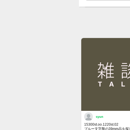
syun
15300st.oo.1220st.02
ブルー文字盤の39mm品を探