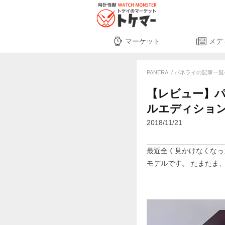
マーケット
メデ
PANERAI / パネライの記事一
【レビュー】パネ
ルエディション <時
2018/11/21
最近全く見かけなくなった
モデルです。 たまたま