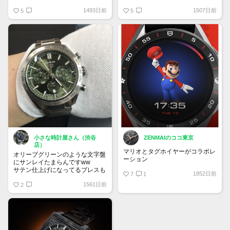
リミテッドエディション
どんなブレスに換装しても合う印
1493日前
1507日前
自動巻クロノグラフ - 直径39 mm
5
象
5
CBL2118.FC6518
¥ 847,000
パープル来そうですよね！
小さな時計屋さん（渋谷
ZENMAIのココ東京
店）
マリオとタグホイヤーがコラボレ
オリーブグリーンのような文字盤
ーション
にサンレイたまらんですww
サテン仕上げになってるブレスも
1852日前
7
1
好きです！
1561日前
2