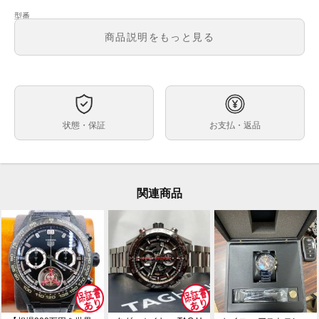
型番
メンズ・レディース
商品説明をもっと見る
文字盤
ムーブメント
ケースサイズ
ベルト内周
状態・保証
お支払・返品
素材
付属品
保証期間
関連商品
日常的に使用していたような使用感や傷が見られます
状態
ブランド TAG Heuer タグホイヤー
コメント
品名 MONACO モナコ
型番 CW2117.FC6198
シリアル XT9***
文字盤色 ホワイト