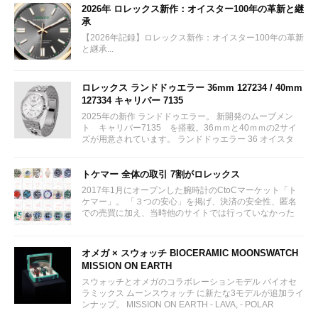
2026年 ロレックス新作：オイスター100年の革新と継
承
【2026年記録】ロレックス新作：オイスター100年の革新
と継承...
ロレックス ランドドゥエラー 36mm 127234 / 40mm
127334 キャリバー 7135
2025年の新作 ランドドゥエラー。 新開発のムーブメン
ト キャリバー7135 を搭載。36ｍｍと40ｍｍの2サイ
ズが用意されています。 ランドドゥエラー 36 オイスタ
ー、36 mm、オイスタースチール＆ホワイトゴールド リ
ファレンス 127234 ¥ 2,115,300...
トケマー 全体の取引 7割がロレックス
2017年1月にオープンした腕時計のCtoCマーケット「ト
ケマー」。 「３つの安心」を掲げ、決済の安全性、匿名
での売買に加え、当時他のサイトでは行っていなかった
（大黒屋の）鑑定/検品サービス、このユーザビリティに
富んだサービスが特徴です。...
オメガ × スウォッチ BIOCERAMIC MOONSWATCH
MISSION ON EARTH
スウォッチとオメガのコラボレーションモデル バイオセ
ラミックス ムーンスウォッチ に新たな3モデルが追加ライ
ンナップ。 MISSION ON EARTH - LAVA, - POLAR
LIGHTS, - DESERT...