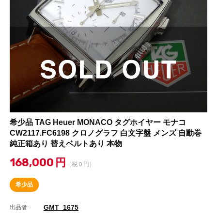
希少品 TAG Heuer MONACO タグホイヤー モナコ
CW2117.FC6198 クロノグラフ 白文字盤 メンズ 自動巻
純正箱あり 替えベルトあり 本物
168,000
円
（税０円）
希少品
GMT_1675
出品者: