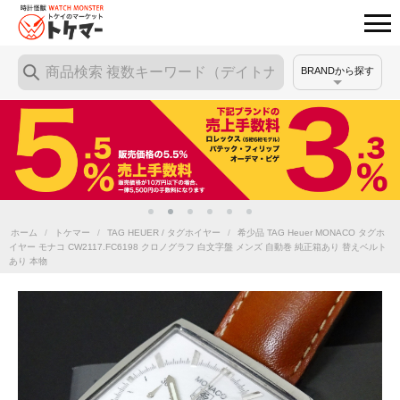
BRANDから探す
ホーム
/
トケマー
/
TAG HEUER / タグホイヤー
/
希少品 TAG Heuer MONACO タグホ
イヤー モナコ CW2117.FC6198 クロノグラフ 白文字盤 メンズ 自動巻 純正箱あり 替えベルト
あり 本物