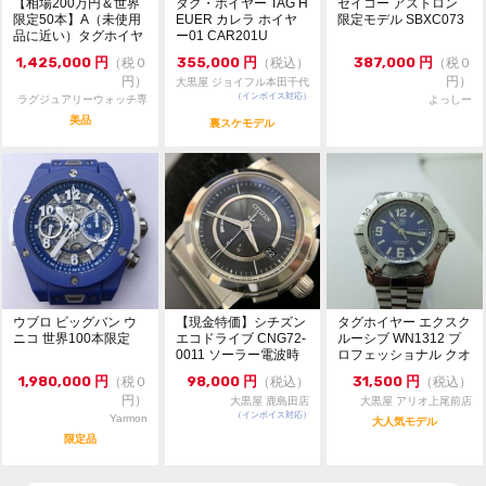
【相場200万円＆世界
タグ・ホイヤー TAG H
セイコー アストロン
限定50本】A（未使用
EUER カレラ ホイヤ
限定モデル SBXC073
品に近い）タグホイヤ
ー01 CAR201U
サイズ 38mm×38mm リューズ含まず
ー カレラ キャリ...
1,425,000
円
355,000
円
387,000
円
（税０
（税込）
（税０
うでまわり 最大約19cm
円）
円）
大黒屋 ジョイフル本田千代
（インボイス対応）
田店
ラグジュアリーウォッチ専
よっしー
メンズサイズ
門店：R/M
美品
裏スケモデル
自動巻
日差 -2秒 参考値
素材 ステンレス
クロノグラフ
日付表示
ウブロ ビッグバン ウ
【現金特価】シチズン
タグホイヤー エクスク
ニコ 世界100本限定
エコドライブ CNG72-
ルーシブ WN1312 プ
付属品
0011 ソーラー電波時
ロフェッショナル クオ
純正内外箱、冊子、純正替えベルト(ホワイト)
計 シリー...
ーツ レディ...
1,980,000
円
98,000
円
31,500
円
（税０
（税込）
（税込）
円）
大黒屋 鹿島田店
大黒屋 アリオ上尾前店
（インボイス対応）
Yarmon
大人気モデル
限定品