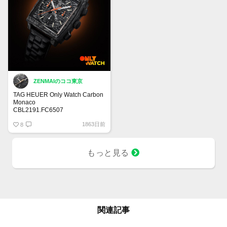
ZENMAIのココ東京
TAG HEUER Only Watch Carbon
Monaco
CBL2191.FC6507
ホイヤーキャリバー02
1863日前
金属製のブレスレットを思わせる
8
ハンドメイドレザー
もっと見る
関連記事