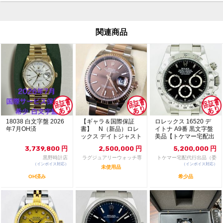
関連商品
18038 白文字盤 2026
【ギャラ＆国際保証
ロレックス 16520 デ
年7月OH済
書】 N（新品）ロレ
イトナ A9番 黒文字盤
ックス デイトジャスト
美品【トケマー宅配出
126231 36m...
品（委託販...
3,739,800
円
2,500,000
円
5,200,000
円
黒野時計店
ラグジュアリーウォッチ専
トケマー宅配代行出品（委
（インボイス対応）
門店：R/M
（インボイス対応）
託販売）
未使用品
OH済み
希少品