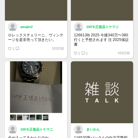
awajin2
100％正規品トケマニ
ロレックスチェリーニ、ヴィンテ
126613lb 2025 今後340万〜380
ージを是非売って頂きたい。
行くと予想されます 注 2025保証
書
183日前
1
https://www.tokemar.com/top/rolex/su
433日前
2025/ @Watch_Monster_より
1
1
マジ上がる予想しかない
100％正規品トケマニ
きいかん
金が入ってるからなのか
116520新バックルの白文字盤探