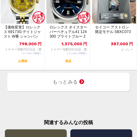
【価格変更】ロレック
ロレックス オイスター
セイコー アストロン
ス 69173G デイトジャ
パーペチュアル41 124
限定モデル SBXC073
スト W番 シャンパン
300 ブライトブルー 2
ゴールド 中...
024年...
798,000
円
1,375,000
円
387,000
円
トケマー宅配代行出品（委
トケマー宅配代行出品（委
よっしー
（インボイス対応）
託販売）
（インボイス対応）
託販売）
お買得
美品
もっとみる
関連するみんなの投稿