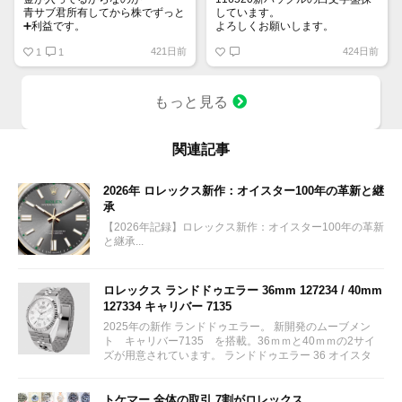
青サブ君所有してから株でずっと
しています。
➕利益です。
よろしくお願いします。
オススメ日本株その①
421日前
424日前
銘柄番号7932 ニッピ
1
1
配当
1株に633円
もっと見る
100株→63300円
1000株→633万円
10000株→6330万円
買って①年間所有するだけで
関連記事
株価が下がっても、上がっても
2026年 ロレックス新作：オイスター100年の革新と継
承
【2026年記録】ロレックス新作：オイスター100年の革新
と継承...
ロレックス ランドドゥエラー 36mm 127234 / 40mm
127334 キャリバー 7135
2025年の新作 ランドドゥエラー。 新開発のムーブメン
ト キャリバー7135 を搭載。36ｍｍと40ｍｍの2サイ
ズが用意されています。 ランドドゥエラー 36 オイスタ
ー、36 mm、オイスタースチール＆ホワイトゴールド リ
ファレンス 127234 ¥ 2,115,300...
トケマー 全体の取引 7割がロレックス