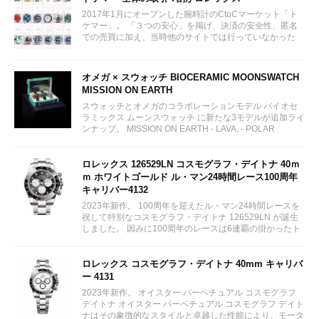
2017年1月にオープンした腕時計のCtoCマーケット「ト
ケマー」。 「３つの安心」を掲げ、決済の安全性、匿名
での売買に加え、当時他のサイトでは行っていなかった
（大黒屋の）鑑定/検品サービス、このユーザビリティに
富んだサービスが特徴です。...
オメガ × スウォッチ BIOCERAMIC MOONSWATCH
MISSION ON EARTH
スウォッチとオメガのコラボレーションモデル バイオセ
ラミックス ムーンスウォッチ に新たな3モデルが追加ライ
ンナップ。 MISSION ON EARTH - LAVA, - POLAR
LIGHTS, - DESERT...
ロレックス 126529LN コスモグラフ・デイトナ 40ｍ
ｍ ホワイトゴールド ル・マン24時間レース100周年
キャリバー4132
2023年新作。 100周年を迎えたル・マン24時間レースを
祝して特別なコスモグラフ・デイトナ 126529LN が誕生
しました。 因みに100周年のレースは6連覇の掛かったト
ヨタをかわしフェラーリが制しています。...
ロレックス コスモグラフ・デイトナ 40mm キャリバ
ー 4131
2023年新作。 オイスター パーペチュアル コスモグラフ
デイトナ オイスター パーペチュアル コスモグラフ デイト
ナはその象徴的なスタイルと卓越した性能により、モータ