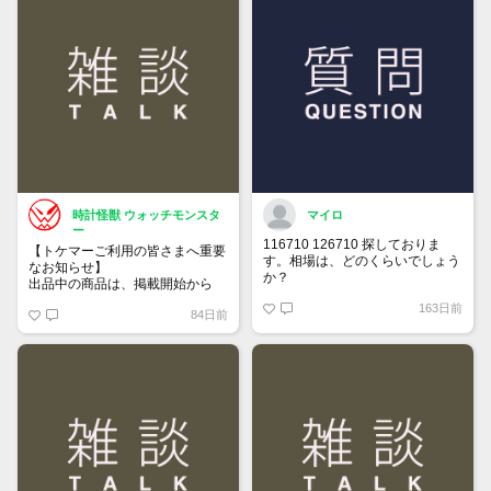
時計怪獣 ウォッチモンスタ
マイロ
ー
116710 126710 探しておりま
【トケマーご利用の皆さまへ重要
す。相場は、どのくらいでしょう
なお知らせ】
か？
出品中の商品は、掲載開始から
60日が経過すると自動的に1度
163日前
84日前
「下書き」へ戻ります。
トップページでお気に入り登録が
できるようになりました。
詳しくはマイページ＞お知らせを
ご確認ください。