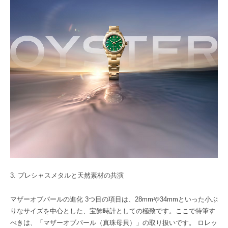
3. プレシャスメタルと天然素材の共演
マザーオブパールの進化 3つ目の項目は、28mmや34mmといった小ぶ
りなサイズを中心とした、宝飾時計としての極致です。ここで特筆す
べきは、「マザーオブパール（真珠母貝）」の取り扱いです。 ロレッ