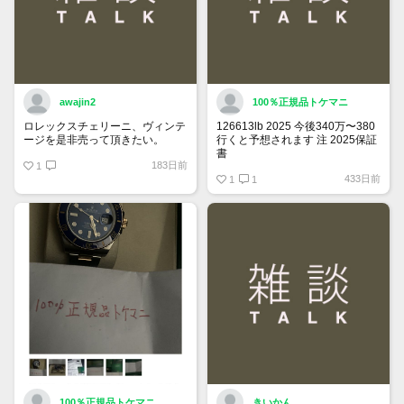
awajin2
100％正規品トケマニ
ロレックスチェリーニ、ヴィンテ
126613lb 2025 今後340万〜380
ージを是非売って頂きたい。
行くと予想されます 注 2025保証
書
183日前
1
https://www.tokemar.com/top/rolex/su
433日前
2025/ @Watch_Monster_より
1
1
マジ上がる予想しかない
100％正規品トケマニ
きいかん