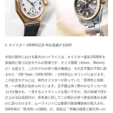
1. オイスター 100周年記念 時を超越する刻印
今回の新作における最大のハイライトは、オイスター誕生100周年を
直接的に祝う記念モデルの登場です。サイズ展開（41mm、36mmな
ど）を超えて、このモデルが持つ真の価値は、その文字盤の下部に刻
まれた「100 Years（1926-2026）」の特別なレタリングにあります。
この記念モデルには、初代オイスターが持っていた「実用性と信頼
性」への敬意が込められています。文字盤は深く艶やかなラッカー仕
上げが施され、一見するとクラシックな装いですが、光の加減で浮か
び上がる記念刻印が、所有者に対してこの時計が持つ歴史的重みを静
かに語りかけます。ムーブメントには最新の脱進機技術が投入され、
100年前の「防水性への挑戦」が、現在は「究極の精度と耐久性への