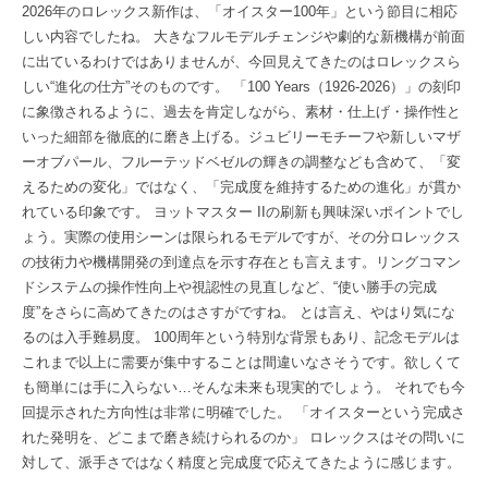
2026年のロレックス新作は、「オイスター100年」という節目に相応
しい内容でしたね。 大きなフルモデルチェンジや劇的な新機構が前面
に出ているわけではありませんが、今回見えてきたのはロレックスら
しい“進化の仕方”そのものです。 「100 Years（1926-2026）」の刻印
に象徴されるように、過去を肯定しながら、素材・仕上げ・操作性と
いった細部を徹底的に磨き上げる。ジュビリーモチーフや新しいマザ
ーオブパール、フルーテッドベゼルの輝きの調整なども含めて、「変
えるための変化」ではなく、「完成度を維持するための進化」が貫か
れている印象です。 ヨットマスター IIの刷新も興味深いポイントでし
ょう。実際の使用シーンは限られるモデルですが、その分ロレックス
の技術力や機構開発の到達点を示す存在とも言えます。リングコマン
ドシステムの操作性向上や視認性の見直しなど、“使い勝手の完成
度”をさらに高めてきたのはさすがですね。 とは言え、やはり気にな
るのは入手難易度。 100周年という特別な背景もあり、記念モデルは
これまで以上に需要が集中することは間違いなさそうです。欲しくて
も簡単には手に入らない…そんな未来も現実的でしょう。 それでも今
回提示された方向性は非常に明確でした。 「オイスターという完成さ
れた発明を、どこまで磨き続けられるのか」 ロレックスはその問いに
対して、派手さではなく精度と完成度で応えてきたように感じます。