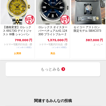
【価格変更】ロレック
ロレックス オイスター
セイコー アストロン
ス 69173G デイトジャ
パーペチュアル41 124
限定モデル SBXC073
スト W番 シャンパン
300 ブライトブルー 2
ゴールド 中...
024年...
798,000
円
1,375,000
円
387,000
円
トケマー宅配代行出品（委
トケマー宅配代行出品（委
よっしー
（インボイス対応）
託販売）
（インボイス対応）
託販売）
お買得
美品
もっとみる
関連するみんなの投稿