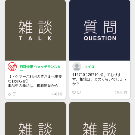
時計怪獣 ウォッチモンスタ
マイロ
ー
116710 126710 探しておりま
【トケマーご利用の皆さまへ重要
す。相場は、どのくらいでしょう
なお知らせ】
か？
出品中の商品は、掲載開始から
60日が経過すると自動的に1度
163日前
84日前
「下書き」へ戻ります。
トップページでお気に入り登録が
できるようになりました。
詳しくはマイページ＞お知らせを
ご確認ください。