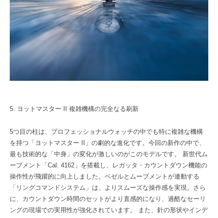
5. ヨットマスター II 複雑機構の完全なる刷新
5つ目の柱は、プロフェッショナルウォッチの中でも特に複雑な機構
を持つ「ヨットマスター II」の劇的な進化です。今回の新作の中で、
最も技術的な「中身」の変化が激しいのがこのモデルです。 新世代ム
ーブメント「Cal. 4162」を搭載し、レガッタ・カウントダウン機能の
操作性が飛躍的に向上しました。ベゼルとムーブメントが連動する
「リングコマンドシステム」は、よりスムーズな操作感を実現。さら
に、カウントダウン時間のセットがより直感的になり、過酷なセーリ
ングの現場での実用性が強化されています。 また、針の形状やインデ