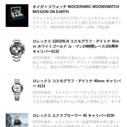
オメガ × スウォッチ BIOCERAMIC MOONSWATCH
MISSION ON EARTH
スウォッチとオメガのコラボレーションモデル バイオセ
ラミックス ムーンスウォッチ に新たな3モデルが追加ライ
ンナップ。 MISSION ON EARTH - LAVA, - POLAR
LIGHTS, - DESERT...
ロレックス 126529LN コスモグラフ・デイトナ 40ｍ
ｍ ホワイトゴールド ル・マン24時間レース100周年
キャリバー4132
2023年新作。 100周年を迎えたル・マン24時間レースを
祝して特別なコスモグラフ・デイトナ 126529LN が誕生
しました。 因みに100周年のレースは6連覇の掛かったト
ヨタをかわしフェラーリが制しています。...
ロレックス コスモグラフ・デイトナ 40mm キャリバ
ー 4131
2023年新作。 オイスター パーペチュアル コスモグラフ
デイトナ オイスター パーペチュアル コスモグラフ デイト
ナはその象徴的なスタイルと卓越した性能により、モータ
ーレースのサーキットに留まらず、そのアイコニックな地
位を確立している。...
ロレックス エクスプローラー 40 キャリバー3230
2023年新作。 エクスプローラー生誕70周年の年に新しい
サイズ40ｍｍモデルが発表されました。 オイスタースチ