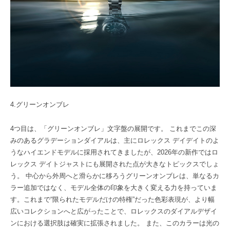
4.グリーンオンブレ
4つ目は、「グリーンオンブレ」文字盤の展開です。 これまでこの深
みのあるグラデーションダイアルは、主にロレックス デイデイトのよ
うなハイエンドモデルに採用されてきましたが、2026年の新作ではロ
レックス デイトジャストにも展開された点が大きなトピックスでしょ
う。 中心から外周へと滑らかに移ろうグリーンオンブレは、単なるカ
ラー追加ではなく、モデル全体の印象を大きく変える力を持っていま
す。これまで“限られたモデルだけの特権”だった色彩表現が、より幅
広いコレクションへと広がったことで、ロレックスのダイアルデザイ
ンにおける選択肢は確実に拡張されました。 また、このカラーは光の