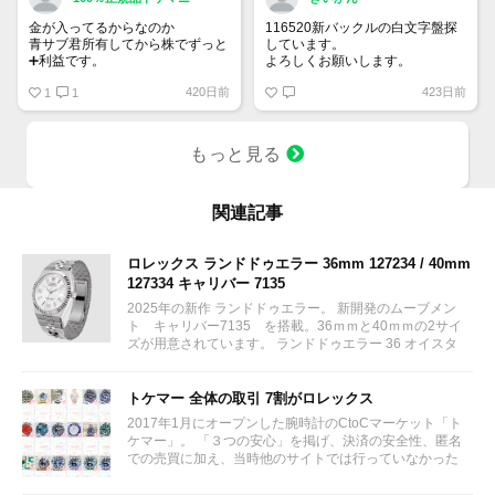
金が入ってるからなのか
116520新バックルの白文字盤探
青サブ君所有してから株でずっと
しています。
➕利益です。
よろしくお願いします。
オススメ日本株その①
420日前
423日前
銘柄番号7932 ニッピ
1
1
配当
1株に633円
もっと見る
100株→63300円
1000株→633万円
10000株→6330万円
買って①年間所有するだけで
関連記事
株価が下がっても、上がっても
ロレックス ランドドゥエラー 36mm 127234 / 40mm
127334 キャリバー 7135
2025年の新作 ランドドゥエラー。 新開発のムーブメン
ト キャリバー7135 を搭載。36ｍｍと40ｍｍの2サイ
ズが用意されています。 ランドドゥエラー 36 オイスタ
ー、36 mm、オイスタースチール＆ホワイトゴールド リ
ファレンス 127234 ¥ 2,115,300...
トケマー 全体の取引 7割がロレックス
2017年1月にオープンした腕時計のCtoCマーケット「ト
ケマー」。 「３つの安心」を掲げ、決済の安全性、匿名
での売買に加え、当時他のサイトでは行っていなかった
（大黒屋の）鑑定/検品サービス、このユーザビリティに
富んだサービスが特徴です。...