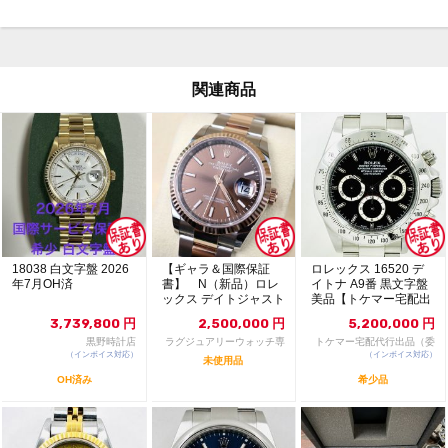
関連商品
18038 白文字盤 2026
【ギャラ＆国際保証
ロレックス 16520 デ
年7月OH済
書】 N（新品）ロレ
イトナ A9番 黒文字盤
ックス デイトジャスト
美品【トケマー宅配出
126231 36m...
品（委託販...
3,739,800
円
2,500,000
円
5,200,000
円
黒野時計店
ラグジュアリーウォッチ専
トケマー宅配代行出品（委
（インボイス対応）
門店：R/M
（インボイス対応）
託販売）
未使用品
OH済み
希少品