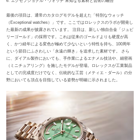
6. エクセプショナル・ウォッチ 未知なる素材と芸術の融合
最後の項目は、通常のカタログモデルを超えた「特別なウォッチ
（Exceptional watches）」です。ここではロレックスのラボが開発し
た最新の成果が披露されています。 注目は、新しい独自合金「ジュビ
リーゴールド」の採用です。これは従来のゴールドよりも硬度が高
く、かつ経年による変色が極めて少ないという特性を持ち、100周年
という節目にふさわしい「永遠の輝き」を追求した素材です。 さら
に、ダイアル製作においても、手作業によるエナメル技法や、細密画
（ミニチュアリング）を施したモデルが登場。ロレックスが工業製品
としての完成度だけでなく、伝統的な工芸（メティエ・ダール）の分
野においても頂点を目指している姿勢が明確に示されました。