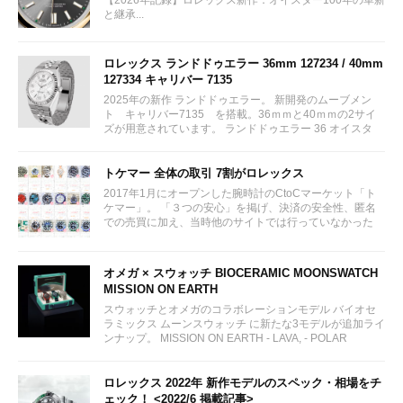
【2026年記録】ロレックス新作：オイスター100年の革新
と継承...
ロレックス ランドドゥエラー 36mm 127234 / 40mm
127334 キャリバー 7135
2025年の新作 ランドドゥエラー。 新開発のムーブメン
ト キャリバー7135 を搭載。36ｍｍと40ｍｍの2サイ
ズが用意されています。 ランドドゥエラー 36 オイスタ
ー、36 mm、オイスタースチール＆ホワイトゴールド リ
ファレンス 127234 ¥ 2,115,300...
トケマー 全体の取引 7割がロレックス
2017年1月にオープンした腕時計のCtoCマーケット「ト
ケマー」。 「３つの安心」を掲げ、決済の安全性、匿名
での売買に加え、当時他のサイトでは行っていなかった
（大黒屋の）鑑定/検品サービス、このユーザビリティに
富んだサービスが特徴です。...
オメガ × スウォッチ BIOCERAMIC MOONSWATCH
MISSION ON EARTH
スウォッチとオメガのコラボレーションモデル バイオセ
ラミックス ムーンスウォッチ に新たな3モデルが追加ライ
ンナップ。 MISSION ON EARTH - LAVA, - POLAR
LIGHTS, - DESERT...
ロレックス 2022年 新作モデルのスペック・相場をチ
ェック！ <2022/6 掲載記事>