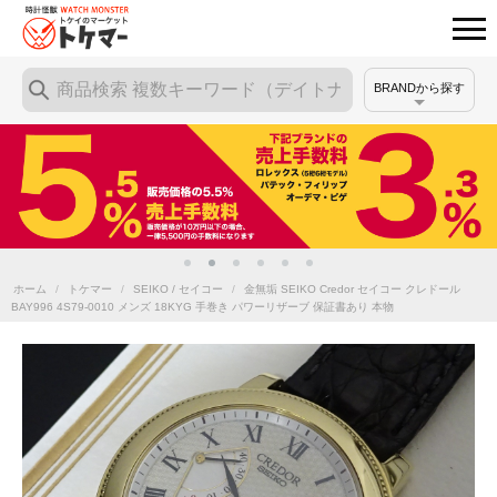
BRANDから探す
ホーム
/
トケマー
/
SEIKO / セイコー
/
金無垢 SEIKO Credor セイコー クレドール
BAY996 4S79-0010 メンズ 18KYG 手巻き パワーリザーブ 保証書あり 本物