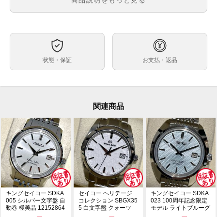
文字盤
ムーブメント
ケースサイズ
ベルト内周
状態・保証
お支払・返品
素材
付属品
保証期間
関連商品
多少の使用感や小傷は見られますが比較的良い状態です
状態
ベルトに使用感がみられます
ブランド SEIKO セイコー
コメント
品名 クレドール
型番 BAY996 4S79-0010
シリアル 570***
キングセイコー SDKA
セイコー ヘリテージ
キングセイコー SDKA
005 シルバー文字盤 自
コレクション SBGX35
023 100周年記念限定
動巻 極美品 12152864
5 白文字盤 クォーツ
モデル ライトブルーグ
文字盤色 アイボリー
極美品 1...
リーン文字...