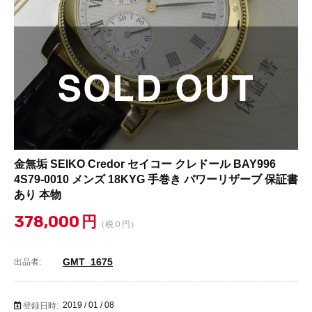
金無垢 SEIKO Credor セイコー クレドール BAY996
4S79-0010 メンズ 18KYG 手巻き パワーリザーブ 保証書
あり 本物
378,000
円
（税０円）
GMT_1675
出品者:
2019 / 01 / 08
登録日時: