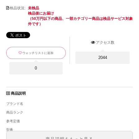
検品状況:
未検品
検品後にお届け
（50万円以下の商品、一部カテゴリー商品は検品サービス対象
外です）
アクセス数
ウォッチリストに追加
2044
0
商品説明
ブランド名
商品ランク
参考定価
型番
メンズ・レディース
商品説明をもっと見る