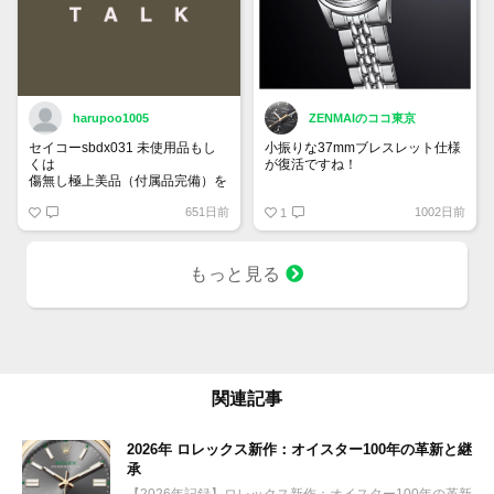
harupoo1005
ZENMAIのココ東京
セイコーsbdx031 未使用品もし
小振りな37mmブレスレット仕様
くは
が復活ですね！
傷無し極上美品（付属品完備）を
35万円程度で探しています。
グランドセイコー SBGW305
651日前
1002日前
1
もっと見る
関連記事
2026年 ロレックス新作：オイスター100年の革新と継
承