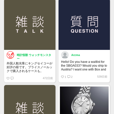
時計怪獣 ウォッチモンスタ
Arzma
ー
Hello! Do you have a waitlist for
外国人観光客にキングセイコーが
the SBGA033? Would you ship to
好評の様です。プライスノールッ
Austria? I want one with Box and
クで購入されるケースも。
Papers.
539日前
1
2
472日前