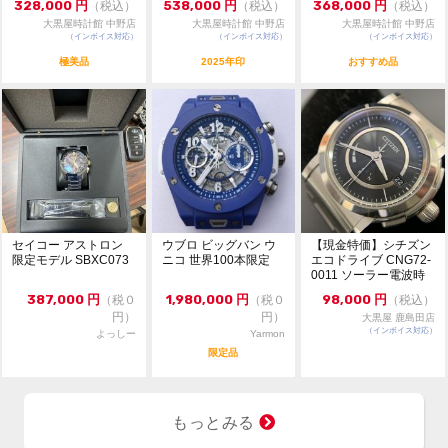
328,000
円
538,000
円
368,000
円
（税込）
（税込）
（税込）
ケース径 37mm リューズ含まず
大黒屋時計館 中野店
大黒屋時計館 中野店
大黒屋時計館 中野店
（インボイス対応）
（インボイス対応）
（インボイス対応）
メンズサイズ
極美品
2025年印
おすすめ品
手巻き式
日差 +30秒 参考値
素材 18KYG
純正ベルト *使用感あり
純正尾錠 *18KYG
セイコー アストロン
ウブロ ビッグバン ウ
【現金特価】シチズン
限定モデル SBXC073
ニコ 世界100本限定
エコドライブ CNG72-
付属品 保証書
0011 ソーラー電波時
計 シリー...
387,000
円
1,980,000
円
98,000
円
（税０
（税０
（税込）
円）
円）
大黒屋 鹿島田店
（インボイス対応）
よっしー
Yarmon
限定品
もっとみる