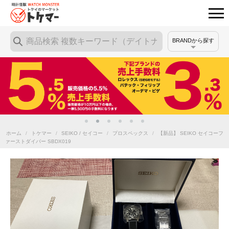
BRANDから探す
ホーム
/
トケマー
/
SEIKO / セイコー
/
プロスペックス
/
【新品】 SEIKO セイコーフ
ァーストダイバー SBDX019