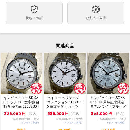
39.9
ケースサイズ
ベルト内周
状態・保証
お支払・返品
ステンレス
ケース素材
あり
メーカー保証書の有無
完備品
付属品
関連商品
本体は新品なので綺麗ですが、紙の外箱が購入時より少
状態
しだけ汚れています。
コレクションの厳選のため売却を予定しています。
コメント
新品の数はかなり少なくなってきていると思います。
キングセイコー SDKA
セイコー ヘリテージ
キングセイコー SDKA
005 シルバー文字盤 自
コレクション SBGX35
023 100周年記念限定
動巻 極美品 12152864
5 白文字盤 クォーツ
モデル ライトブルーグ
極美品 1...
リーン文字...
328,000
円
538,000
円
368,000
円
（税込）
（税込）
（税込）
大黒屋時計館 中野店
大黒屋時計館 中野店
大黒屋時計館 中野店
（インボイス対応）
（インボイス対応）
（インボイス対応）
極美品
2025年印
おすすめ品