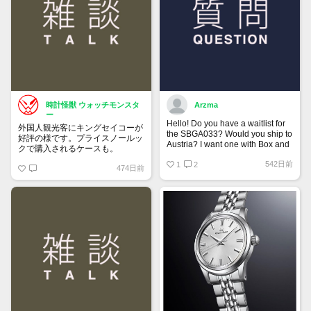
時計怪獣 ウォッチモンスタ
Arzma
ー
Hello! Do you have a waitlist for
外国人観光客にキングセイコーが
the SBGA033? Would you ship to
好評の様です。プライスノールッ
Austria? I want one with Box and
クで購入されるケースも。
Papers.
542日前
1
2
474日前