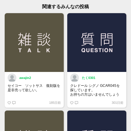
関連するみんなの投稿
awajin2
たく0301
セイコー ソットサス 復刻版を
クレドール シグノ GCAR045を
是非売って欲しい。
探しています。
お持ちの方はいませんでしょう
か。
185日前
301日前