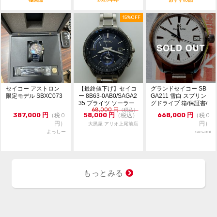
15%OFF
セイコー アストロン
【最終値下げ】セイコ
グランドセイコー SB
限定モデル SBXC073
ー 8B63-0AB0/SAGA2
GA211 雪白 スプリン
35 ブライツ ソーラー
グドライブ 箱/保証書/
68,000
円
クォ...
（税込）
余りコマ
387,000
円
58,000
円
668,000
円
（税０
（税込）
（税０
円）
円）
大黒屋 アリオ上尾前店
よっしー
susami
もっとみる