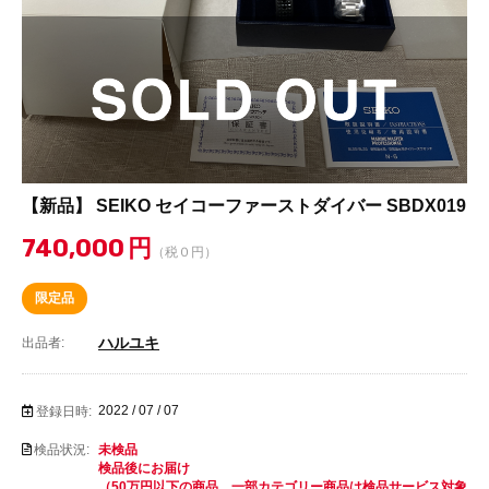
【新品】 SEIKO セイコーファーストダイバー SBDX019
740,000
円
（税０円）
限定品
ハルユキ
出品者:
2022 / 07 / 07
登録日時:
検品状況:
未検品
検品後にお届け
（50万円以下の商品、一部カテゴリー商品は検品サービス対象