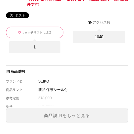
外です）
アクセス数
ウォッチリストに追加
1040
1
商品説明
SEIKO
ブランド名
新品 保護シール付
商品ランク
378,000
参考定価
SBDX019
型番
メンズ
メンズ・レディース
商品説明をもっと見る
チャコールグレー
文字盤
自動巻
ムーブメント