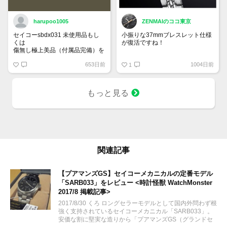
harupoo1005
ZENMAIのココ東京
セイコーsbdx031 未使用品もし
小振りな37mmブレスレット仕様
くは
が復活ですね！
傷無し極上美品（付属品完備）を
35万円程度で探しています。
グランドセイコー SBGW305
653日前
1004日前
1
もっと見る
関連記事
【プアマンズGS】セイコーメカニカルの定番モデル
「SARB033」をレビュー <時計怪獣 WatchMonster
2017/8 掲載記事>
2017/8/30 くろ ロングセラーモデルとして国内外問わず根
強く支持されているセイコーメカニカル「SARB033」。
安価な割に堅実な造りから「プアマンズGS（グランドセ