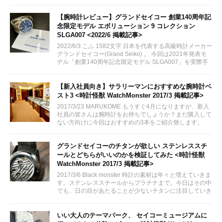
イコー）」とも呼ばれる人気モデルを手に入れたのでレビ
ューしてみます。
【腕時計レビュー】グランドセイコー 創業140周年記
念限定モデル エボリューション 9 コレクション
SLGA007 <2022/6 掲載記事>
2022/6/3 こふ 1582文字 日本を代表する高級時計メーカー
グランドセイコー(Grand Seiko) 。 今回は2021年発表モ
デル「創業140周年記念限定モデル SLGA007」を実際手
に取る機会がございましたので、実機レビューをしてまい
りたいと思います。
【新入社員向き】サラリーマンにおすすめな腕時計ベ
スト3 <時計怪獣 WatchMonster 2017/3 掲載記事>
2017/3/23 MARUKOME もうすぐ4月になりますが、新入
社員の皆さんは腕時計をお持ちでしょうか？まだ購入して
ない方向けに今回はおすすめの3本をご紹介致します。
グランドセイコーのチタンが欲しい ステンレススチ
ールとどちらがいいのかを検証してみた <時計怪獣
WatchMonster 2017/3 掲載記事>
2017/3/6 Black monster 時計の素材は年々と増えていきま
す。ステンレススチールからプラチナまで。今日はその中
でも、日の目があたることが少ないチタンに注目していき
ます。
いい大人のテーマパーク、 セイコーミュージアムに