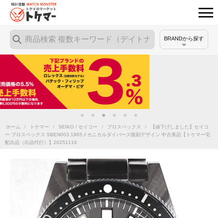
BRANDから探す
ホーム
/
トケマー
/
SEIKO / セイコー
/
プロスペックス
/
【値下げしました】セイコ
ー プロスペックス SBEN003 1965メカニカルダイバーズ復刻デザイン 中古美品【トケマー宅
配出品（出品代行）】20251119