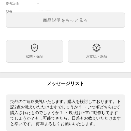
-
参考定価
SBEN003
型番
メンズ
メンズ・レディース
商品説明をもっと見る
グレー
文字盤
自動巻
ムーブメント
38 mm
ケースサイズ
-
ベルト内周
状態・保証
お支払・返品
ステンレス
ケース素材
なし
メーカー保証書の有無
時計本体（ラバーストラップは未使用）、別売のステン
付属品
レスブレスレット M117113H0（あまりコマもありま
メッセージリスト
す）
2023年にリリースされた1965 メカニカルダイバーズ復
状態
刻デザイン 限定モデル（1965本）です。非常に人気の
突然のご連絡失礼いたします。購入を検討しております。下
オリジナル復刻モデルで中古市場にもあまり出てくるこ
記2点お教えいただけますでしょうか？ ・いつ頃どちらにて
とがありません。本商品は本体のみで箱や保証書などご
購入されたものでしょうか？ ・現状は正常に動作してます
ざいませんが、純正のストラップは未使用で、別売のセ
でしょうか？もし可能でさたら、日差もお教えいただけます
イコー ステンレスブレスレット M117113H0が装着され
と幸いです。 何卒よろしくお願いいたします。
ております。