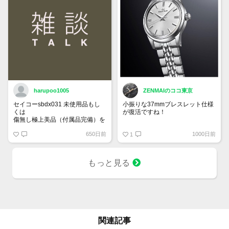
harupoo1005
ZENMAIのココ東京
セイコーsbdx031 未使用品もし
小振りな37mmブレスレット仕様
くは
が復活ですね！
傷無し極上美品（付属品完備）を
35万円程度で探しています。
グランドセイコー SBGW305
650日前
1000日前
1
もっと見る
関連記事