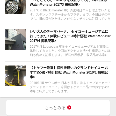
WatchMonster 2017/3 掲載記事>
2017/3/6 Black monster 時計の素材は年々と増えていきま
す。ステンレススチールからプラチナまで。今日はその中
でも、日の目があたることが少ないチタンに注目していき
ます。
いい大人のテーマパーク、 セイコーミュージアムに
行ってきた！体験レビュー <時計怪獣 WatchMonster
2017/4 掲載記事>
2017/4/8 Loosegear 聖地セイコーミュージアムを実際に
体験してきました。今回はアクセス方法や駐車場などの詳
細も含めて記載します。 所蔵の展示品、収蔵品が非常に
素晴らしかった！セイコーの歴史を感じ、腕時計がさらに
好きになったかも。
【トケマー厳選】個性派揃いのグランドセイコー お
すすめ5選 <時計怪獣 WatchMonster 2019/1 掲載記
事>
2019/1/15 サウスポー 日本が世界に誇るトップメーカー＂
グランドセイコー＂。今回はトケマー出品中のおすすめ5
本をご紹介してまいります。
もっとみる