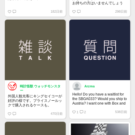
お持ちの方はいませんでしょう
か。
182日前
298日前
時計怪獣 ウォッチモンスタ
Arzma
ー
Hello! Do you have a waitlist for
外国人観光客にキングセイコーが
the SBGA033? Would you ship to
好評の様です。プライスノールッ
Austria? I want one with Box and
クで購入されるケースも。
Papers.
538日前
1
2
470日前