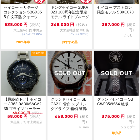
セイコー ヘリテージ
キングセイコー SDKA
セイコー アストロン
コレクション SBGX35
023 100周年記念限定
限定モデル SBXC073
5 白文字盤 クォーツ
モデル ライトブルーグ
極美品 1...
リーン文字...
538,000
円
368,000
円
387,000
円
（税込）
（税込）
（税０
円）
大黒屋時計館 中野店
大黒屋時計館 中野店
（インボイス対応）
（インボイス対応）
よっしー
2025年印
おすすめ品
15%OFF
【最終値下げ】セイコ
グランドセイコー SB
グランドセイコー SB
ー 8B63-0AB0/SAGA2
GA211 雪白 スプリン
GW035/9S64 絶版
35 ブライツ ソーラー
グドライブ 箱/保証書/
68,000
円
クォ...
（税込）
余りコマ
58,000
円
668,000
円
375,000
円
（税込）
（税０
（税０
円）
円）
大黒屋 アリオ上尾前店
susami
シュカブラ
希少品