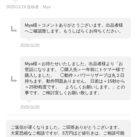
ケース・ブレスレットどちらもスレや小キズはわずかに
2025/11/19 投稿者：Mya
ございますが全体的にはキレイです。裏ブタのみスレキ
ズが多く見受けられます（画像参照）
目立つ大きな傷はございません。
ガラスにキズやカケはありません。充分に中古美品と呼
Mya様＞コメントありがとうございます。出品者様
べる状態です。
へご確認致します。もうしばらくお待ちください。
・通信販売限定商品の為、実物確認や店舗へのお取寄せ
コメント
は出来かねます。
2025/11/20
・価格交渉やお問合せは『出品者に質問する』よりお願
い致します。
・価格交渉の際は必ずご希望金額をご提示ください（非
Mya様＞お待たせいたしました。出品者様より「お
常識と思われる価格提示はご返答いたしかねます）。
世話になります。 ◯購入先＞一年前にトケマー様で
・専用出品・取置は出来かねます。先着順にてご注文を
購入しました。 ◯動作＞パワーリザーブは丸２日
受付致します。
持ちます。動作問題ありません。 日差は＋15秒から
・一般のお客様からの委託商品でございます。お問合せ
＋25秒程度です。 よろしくお願いします。」との
等は依頼者様に確認後にご返答致します。
事です。ご検討宜しくお願い致します。
2025/11/20
ご返信が遅くなりました。ご回答ありがとうございます。
大変恐縮なご相談ですが、3万円ほど値引きは、ご相談可能