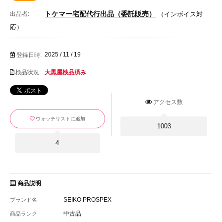
トケマー宅配代行出品（委託販売）
出品者:
（インボイス対
応）
2025 / 11 / 19
登録日時:
検品状況:
大黒屋検品済み
アクセス数
ウォッチリストに追加
1003
4
商品説明
SEIKO PROSPEX
ブランド名
中古品
商品ランク