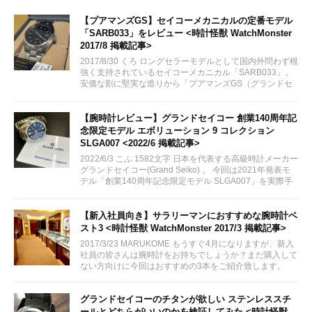
【プアマンズGS】セイコーメカニカルの定番モデル
「SARB033」をレビュー <時計怪獣 WatchMonster
2017/8 掲載記事>
2017/8/30 くろ ロングセラーモデルとして国内外問わず根
強く支持されているセイコーメカニカル「SARB033」。
安価な割に堅実な造りから「プアマンズGS（グランドセ
イコー）」とも呼ばれる人気モデルを手に入れたのでレビ
ューしてみます。
【腕時計レビュー】グランドセイコー 創業140周年記
念限定モデル エボリューション 9 コレクション
SLGA007 <2022/6 掲載記事>
2022/6/3 こふ 1582文字 日本を代表する高級時計メーカー
グランドセイコー(Grand Seiko) 。 今回は2021年発表モ
デル「創業140周年記念限定モデル SLGA007」を実際手
に取る機会がございましたので、実機レビューをしてまい
りたいと思います。
【新入社員向き】サラリーマンにおすすめな腕時計ベ
スト3 <時計怪獣 WatchMonster 2017/3 掲載記事>
2017/3/23 MARUKOME もうすぐ4月になりますが、新入
社員の皆さんは腕時計をお持ちでしょうか？まだ購入して
ない方向けに今回はおすすめの3本をご紹介致します。
グランドセイコーのチタンが欲しい ステンレススチ
ールとどちらがいいのかを検証してみた <時計怪獣