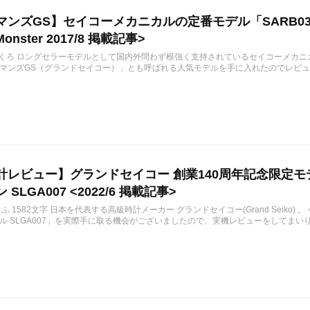
マンズGS】セイコーメカニカルの定番モデル「SARB03
Monster 2017/8 掲載記事>
8/30 くろ ロングセラーモデルとして国内外問わず根強く支持されているセイコーメカニ
マンズGS（グランドセイコー）」とも呼ばれる人気モデルを手に入れたのでレビ
計レビュー】グランドセイコー 創業140周年記念限定モデ
SLGA007 <2022/6 掲載記事>
/3 こふ 1582文字 日本を代表する高級時計メーカー グランドセイコー(Grand Seiko)
ル SLGA007」を実際手に取る機会がございましたので、実機レビューをしてまい