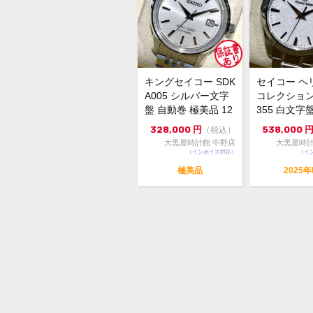
キングセイコー SDK
セイコー ヘ
A005 シルバー文字
コレクション 
盤 自動巻 極美品 12
355 白文字
152864
ツ 極美品 1..
328,000
円
538,000
（税込）
大黒屋時計館 中野店
大黒屋時計
（インボイス対応）
（イ
極美品
2025