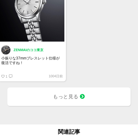
ZENMAIのココ東京
小振りな37mmブレスレット仕様が
復活ですね！
グランドセイコー SBGW305
1004日前
1
もっと見る
関連記事