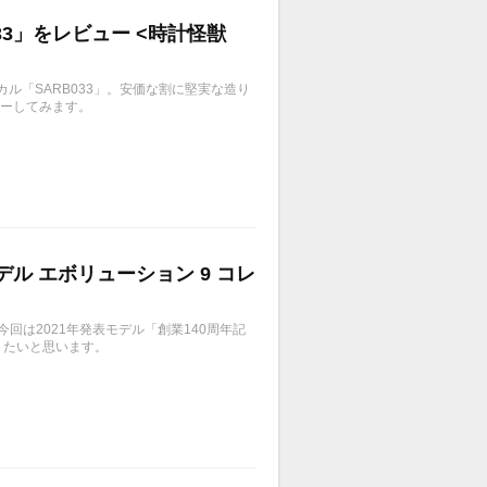
3」をレビュー <時計怪獣
カル「SARB033」。安価な割に堅実な造り
ューしてみます。
ル エボリューション 9 コレ
 。 今回は2021年発表モデル「創業140周年記
りたいと思います。