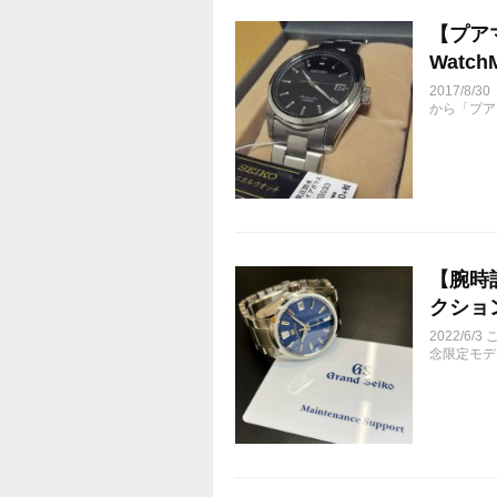
【プア
Watch
2017/
から「プア
【腕時
クション 
2022/6
念限定モデ