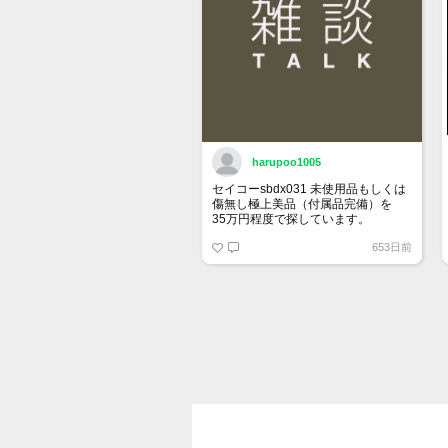
harupoo1005
セイコーsbdx031 未使用品もしくは
傷無し極上美品（付属品完備）を
35万円程度で探しています。
653日前