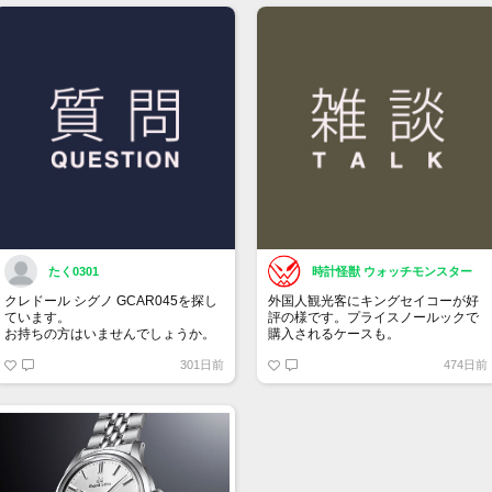
たく0301
時計怪獣 ウォッチモンスター
クレドール シグノ GCAR045を探し
外国人観光客にキングセイコーが好
ています。
評の様です。プライスノールックで
お持ちの方はいませんでしょうか。
購入されるケースも。
301日前
474日前