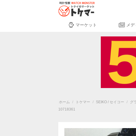
マーケット
メデ
ホーム
/
トケマー
/
SEIKO / セイコー
/
グ
10718361