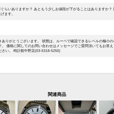
ステ
素材
ぐらいありますか？ あともう少しお値段が下がることはありますか？ 
上げます。
箱 保
付属品
当店
保証期間
左ケ
状態
が、
きありがとうございます。 状態は、ルーペで確認できるレベルの極小の
ルト
す。 価格に関してのお問い合わせはメッセージでご質問頂いてもお答え
。 時計館中野店(03-5318-5250)
20
コメント
ップ
す。
とパ
検討
※店
関連商品
切れ
庫の
※価
ジで