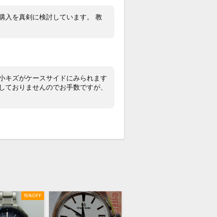
ンレス×革ベルト
購入を真剣に検討しています。 教
証書(正規：2021年1月印) 冊子
保証6か月
ースサイドに極小のキズがございます
目立たつ打痕等はございません。革ベ
小キズがケースサイドにみられます
はほとんど使用感がございません。
しておりませんのでお手数ですが、
19年新作の世界1500本、マスターショ
限定のSBGK005が入荷しておりま
「9S63」が搭載されており、小秒針
ワーリザーブを備えています。是非ご
下さいませ。
頭でも販売をしておりますので、売り
の際はご了承ください。ご来店前に在
有無のご確認をお勧めします。
15%OFF
格に関してのお問い合わせはメッセー
ご質問頂いてもお答えしておりませ