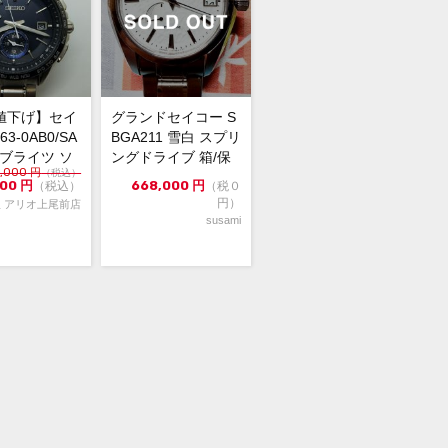
直接店頭へお問い合わせください。
い合わせ先
屋 時計館中野店
03-5318-5250
値下げ】セイ
グランドセイコー S
63-0AB0/SA
BGA211 雪白 スプリ
5 ブライツ ソ
ングドライブ 箱/保
,000
円
（税込）
ォ...
証書/余りコマ
000
円
668,000
円
（税込）
（税０
円）
 アリオ上尾前店
susami