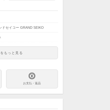
ドセイコー GRAND SEIKO
A
,000円(税込)
明をもっと見る
K005
ズ
ー文字盤
お支払・返品
き
m