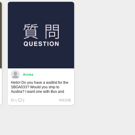
Arzma
Hello! Do you have a waitlist for the
SBGA033? Would you ship to
Austria? I want one with Box and
Papers.
541日前
1
2