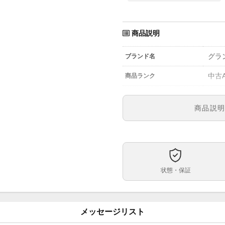
商品説明
グラン
ブランド名
中古
商品ランク
825
参考定価
商品説
SBG
型番
メン
メンズ・レディース
ブル
文字盤
状態・保証
手巻
ムーブメント
39m
ケースサイズ
メッセージリスト
ベルト内周