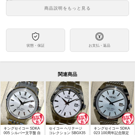
メンズ
メンズ・レディース
商品説明をもっと見る
シルバー文字盤
文字盤
自動巻
ムーブメント
40mm
ケースサイズ
約17.0cm ※2コマ外れた状態での計測です。
ベルト内周
状態・保証
お支払・返品
ステンレス
ケース素材
あり
メーカー保証書の有無
箱・保証書(2016年8月印)・取扱説明書・GS合格証明
付属品
書・コマ×2
関連商品
使用に伴うスレキズがございますが、大きなキズや打痕
状態
等のない美品のお品物です。
グランドセイコーから、最高傑作との呼び声高い9Sメ
コメント
カニカル ハイビート36000 SBGH001が入荷致しまし
た。ムーブメントはCal.9S85を搭載、毎時36,000振動
（毎秒10振動）という高速振動によって、外乱に強
く、姿勢差による精度差や日差のばらつきを抑え、より
安定した高精度でご愛用頂けます。
キングセイコー SDKA
セイコー ヘリテージ
キングセイコー SDKA
※店頭でも販売をしておりますので、売り切れの際はご
005 シルバー文字盤 自
コレクション SBGX35
023 100周年記念限定