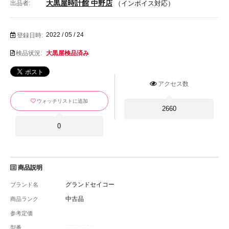
大黒屋時計館 中野店
出品者:
（インボイス対応）
2022 / 05 / 24
登録日時:
検品状況:
大黒屋検品済み
アクセス数
ウォッチリストに追加
2660
0
商品説明
グランドセイコー
ブランド名
中古品
商品ランク
参考定価
SBGH001
型番