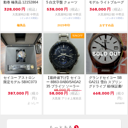
動巻 極美品 12152864
5 白文字盤 クォーツ
モデル ライトブルーグ
了承ください。ご来店前に在庫の有無のご確認をお勧め
極美品 1...
リーン文字...
します。
328,000
円
538,000
円
368,000
円
（税込）
（税込）
（税込）
※価格に関してのお問い合わせはメッセージでご質問頂
大黒屋時計館 中野店
大黒屋時計館 中野店
大黒屋時計館 中野店
いてもお答えしておりません。直接店頭へお問い合わせ
（インボイス対応）
（インボイス対応）
（インボイス対応）
ください。
極美品
2025年印
おすすめ品
お問い合わせ先
15%OFF
大黒屋 時計館中野店
TEL:03-5318-5250
セイコー アストロン
【最終値下げ】セイコ
グランドセイコー SB
限定モデル SBXC073
ー 8B63-0AB0/SAGA2
GA211 雪白 スプリン
35 ブライツ ソーラー
グドライブ 箱/保証書/
68,000
円
クォ...
（税込）
余りコマ
387,000
円
58,000
円
668,000
円
（税０
（税込）
（税０
円）
円）
大黒屋 アリオ上尾前店
よっしー
susami
もっとみる