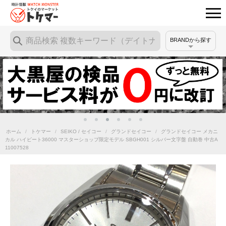
BRANDから探す
ホーム
/
トケマー
/
SEIKO / セイコー
/
グランドセイコー
/
グランドセイコー メカニ
カル ハイビート36000 マスターショップ限定モデル SBGH001 シルバー文字盤 自動巻 中古A
11007528