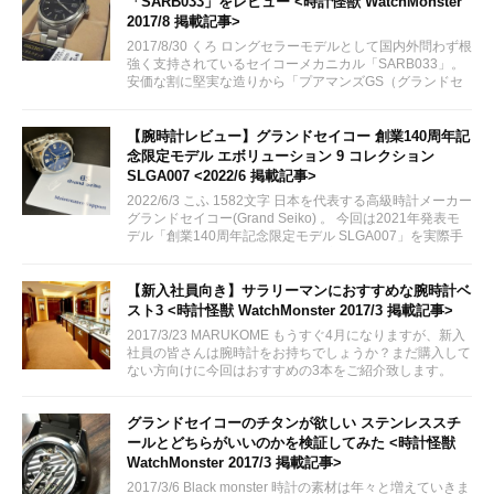
「SARB033」をレビュー <時計怪獣 WatchMonster
2017/8 掲載記事>
2017/8/30 くろ ロングセラーモデルとして国内外問わず根
強く支持されているセイコーメカニカル「SARB033」。
安価な割に堅実な造りから「プアマンズGS（グランドセ
イコー）」とも呼ばれる人気モデルを手に入れたのでレビ
ューしてみます。
【腕時計レビュー】グランドセイコー 創業140周年記
念限定モデル エボリューション 9 コレクション
SLGA007 <2022/6 掲載記事>
2022/6/3 こふ 1582文字 日本を代表する高級時計メーカー
グランドセイコー(Grand Seiko) 。 今回は2021年発表モ
デル「創業140周年記念限定モデル SLGA007」を実際手
に取る機会がございましたので、実機レビューをしてまい
りたいと思います。
【新入社員向き】サラリーマンにおすすめな腕時計ベ
スト3 <時計怪獣 WatchMonster 2017/3 掲載記事>
2017/3/23 MARUKOME もうすぐ4月になりますが、新入
社員の皆さんは腕時計をお持ちでしょうか？まだ購入して
ない方向けに今回はおすすめの3本をご紹介致します。
グランドセイコーのチタンが欲しい ステンレススチ
ールとどちらがいいのかを検証してみた <時計怪獣
WatchMonster 2017/3 掲載記事>
2017/3/6 Black monster 時計の素材は年々と増えていきま