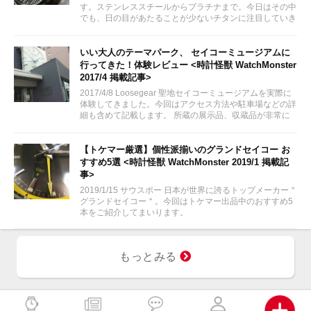
す。ステンレススチールからプラチナまで。今日はその中
でも、日の目があたることが少ないチタンに注目していき
ます。
いい大人のテーマパーク、 セイコーミュージアムに
行ってきた！体験レビュー <時計怪獣 WatchMonster
2017/4 掲載記事>
2017/4/8 Loosegear 聖地セイコーミュージアムを実際に
体験してきました。今回はアクセス方法や駐車場などの詳
細も含めて記載します。 所蔵の展示品、収蔵品が非常に
素晴らしかった！セイコーの歴史を感じ、腕時計がさらに
好きになったかも。
【トケマー厳選】個性派揃いのグランドセイコー お
すすめ5選 <時計怪獣 WatchMonster 2019/1 掲載記
事>
2019/1/15 サウスポー 日本が世界に誇るトップメーカー＂
グランドセイコー＂。今回はトケマー出品中のおすすめ5
本をご紹介してまいります。
もっとみる