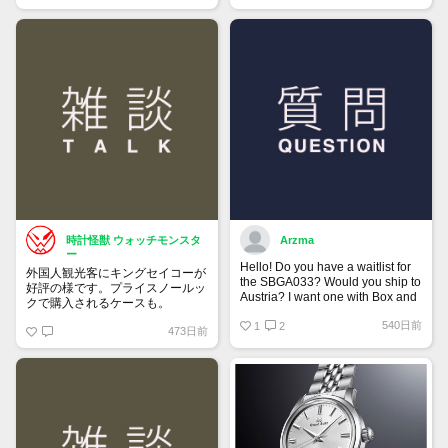
時計怪獣 ウォッチモンスタ
Arzma
ー
Hello! Do you have a waitlist for
外国人観光客にキングセイコーが
the SBGA033? Would you ship to
好評の様です。プライスノールッ
Austria? I want one with Box and
クで購入されるケースも。
Papers.
540日前
1
2
473日前