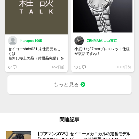
harupoo1005
ZENMAIのココ東京
セイコーsbdx031 未使用品もし
小振りな37mmブレスレット仕様
くは
が復活ですね！
傷無し極上美品（付属品完備）を
35万円程度で探しています。
グランドセイコー SBGW305
652日前
1003日前
1
もっと見る
関連記事
【プアマンズGS】セイコーメカニカルの定番モデル