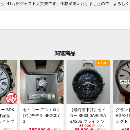
・価
した。41万円ジャスト大丈夫です。価格変更いたしましたので、よろし
・専
関連商品
15%OFF
ー SDK
セイコー アストロン
【最終値下げ】セイ
グラン
周年記念
限定モデル SBXC07
コー 8B63-0AB0/SA
BGA2
ライトブ
3
GA235 ブライツ ソ
ングドラ
68,000
円
（税込）
字...
ーラークォ...
証書/
円
387,000
円
58,000
円
668
（税込）
（税０
（税込）