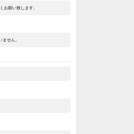
ンレス
しくお願い致します。
・外箱・保証書（2023.12）グランド
コー規格合格証明書
いません。
巻きGMTムーブメント キャリバー
66搭載。会見で大谷翔平選手が着用さ
いたのでは？（未公表）と言われてい
デル（違うかもしれません）で人気上
。
ズや細かな当てキズがありますが、目
大きなキズ等はありません。
スにキズやカケはありません。
ーストラップは使用感あります（画像
。
）
格交渉や問合せは『出品者に質問す
よりお願い致します。