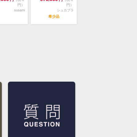
円）
円）
susami
シュカブラ
希少品