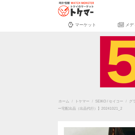
マーケット
メデ
ホーム
/
トケマー
/
SEIKO / セイコー
/
グ
ー宅配出品（出品代行）】20241021_2