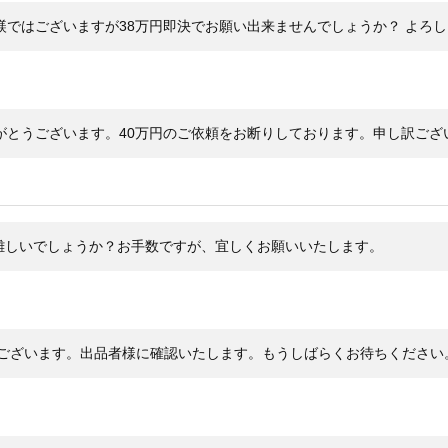
ステ
ケース素材
躾ではございますが38万円即決でお願い出来ませんでしょうか？ よろ
あり
メーカー保証書の有無
内箱
付属品
セイ
がとうございます。40万円のご依頼をお断りしております。申し訳ござ
3日
状態
9S
れて
るモ
昇中
難しいでしょうか？お手数ですが、宜しくお願いいたします。
小キ
立つ
ガラ
レザ
うございます。出品者様に確認いたします。もうしばらくお待ちください
参照
・価
コメント
る』