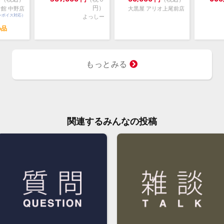
円）
館 中野店
大黒屋 アリオ上尾前店
ンボイス対応）
よっしー
め品
もっとみる
関連するみんなの投稿