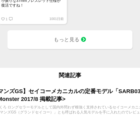
小振りな37mmブレスレット仕様が
復活ですね！
グランドセイコー SBGW305
1001日前
1
もっと見る
関連記事
マンズGS】セイコーメカニカルの定番モデル「SARB03
Monster 2017/8 掲載記事>
8/30 くろ ロングセラーモデルとして国内外問わず根強く支持されているセイコーメカニ
マンズGS（グランドセイコー）」とも呼ばれる人気モデルを手に入れたのでレビ