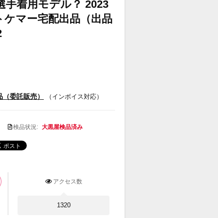
選手着用モデル？ 2023
【トケマー宅配出品（出品
2
品（委託販売）
（インボイス対応）
検品状況:
大黒屋検品済み
アクセス数
1320