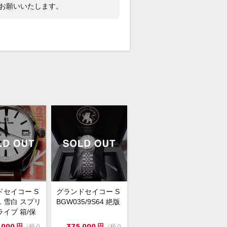
格交渉は希望金額をご提示ください。
くお願いいたします。
用出品、取置不可。先着順販売。
ドセイコー S
グランドセイコー S
11 雪白 スプリ
BGW035/9S64 絶版
イブ 箱/保
余りコマ
,000
円
375,000
円
（税０
（税０