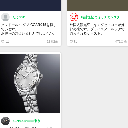
たく0301
時計怪獣 ウォッチモンスター
クレドール シグノ GCAR045を探し
外国人観光客にキングセイコーが好
ています。
評の様です。プライスノールックで
お持ちの方はいませんでしょうか。
購入されるケースも。
299日前
471日前
ZENMAIのココ東京