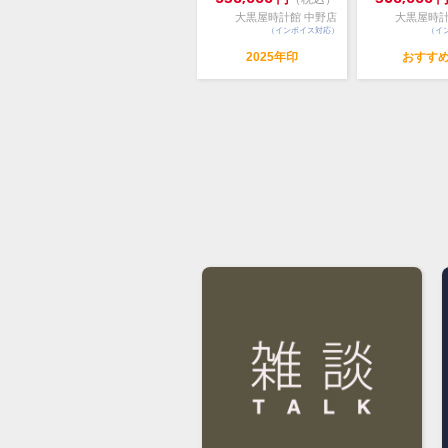
大黒屋時計館 中野店
大黒屋時計
（インボイス対応）
（イ
2025年印
おすす