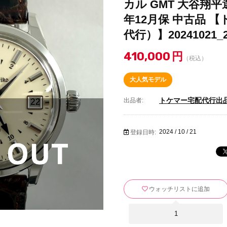
カル GMT 大谷翔平
年12月保 中古品 
代行）】20241021_
410,000
円
（税込）
大人気モデル
トケマー宅配代行出
出品者:
2024 / 10 / 21
登録日時:
ウォッチリストに追加
1