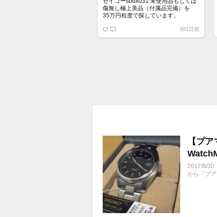
セイコーsbdx031 未使用品もしくは
傷無し極上美品（付属品完備）を
35万円程度で探しています。
651日前
【プア
Watch
2017/
から「プア