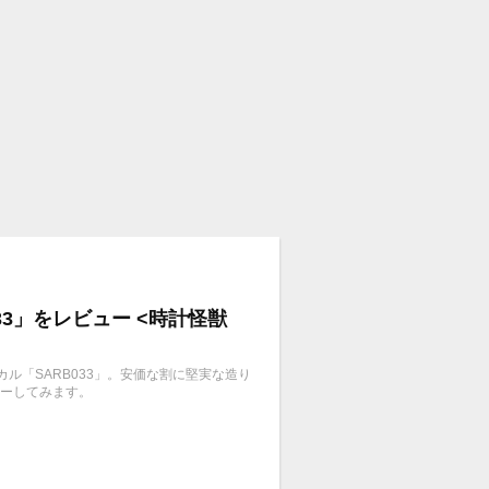
3」をレビュー <時計怪獣
カル「SARB033」。安価な割に堅実な造り
ューしてみます。