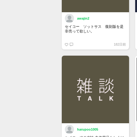
awajin2
セイコー ソットサス 復刻版を是
非売って欲しい。
182日前
harupoo1005