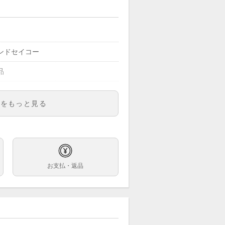
ンドセイコー
品
000円
明をもっと見る
M221
ズ
ボリー
お支払・返品
巻
5mm