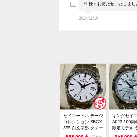
YL様＞お待たせいたしま
2024/11/19
セイコー ヘリテージ
キングセイコ
コレクション SBGX
A023 100
355 白文字盤 クォー
限定モデル 
ツ 極美品 1...
ルーグリーン文
538,000
円
368,000
（税込）