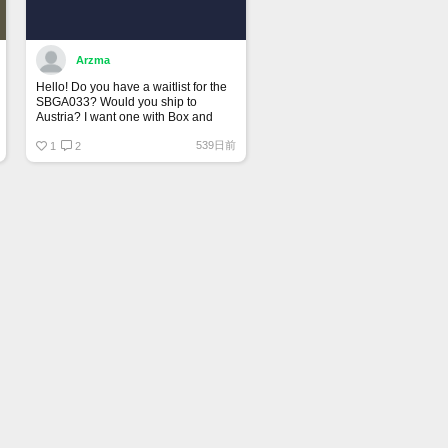
Arzma
Hello! Do you have a waitlist for the
SBGA033? Would you ship to
Austria? I want one with Box and
Papers.
539日前
1
2