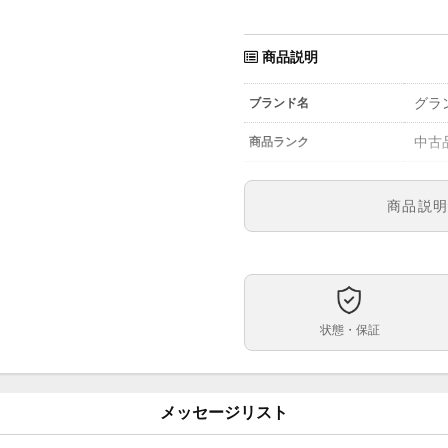
商品説明
グラ
ブランド名
中古
商品ランク
671,
参考定価
商品説
SBG
型番
メン
メンズ・レディース
アイ
文字盤
状態・保証
自動
ムーブメント
39.
ケースサイズ
メッセージリスト
-
ベルト内周