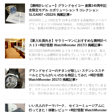
ューしてみます。
【腕時計レビュー】グランドセイコー 創業140周年記
念限定モデル エボリューション 9 コレクション
SLGA007 <2022/6 掲載記事>
2022/6/3 こふ 1582文字 日本を代表する高級時計メーカー
グランドセイコー(Grand Seiko) 。 今回は2021年発表モ
デル「創業140周年記念限定モデル SLGA007」を実際手
に取る機会がございましたので、実機レビューをしてまい
りたいと思います。
【新入社員向き】サラリーマンにおすすめな腕時計ベ
スト3 <時計怪獣 WatchMonster 2017/3 掲載記事>
2017/3/23 MARUKOME もうすぐ4月になりますが、新入
社員の皆さんは腕時計をお持ちでしょうか？まだ購入して
ない方向けに今回はおすすめの3本をご紹介致します。
グランドセイコーのチタンが欲しい ステンレススチ
ールとどちらがいいのかを検証してみた <時計怪獣
WatchMonster 2017/3 掲載記事>
2017/3/6 Black monster 時計の素材は年々と増えていきま
す。ステンレススチールからプラチナまで。今日はその中
でも、日の目があたることが少ないチタンに注目していき
ます。
いい大人のテーマパーク、 セイコーミュージアムに
行ってきた！体験レビュー <時計怪獣 WatchMonster