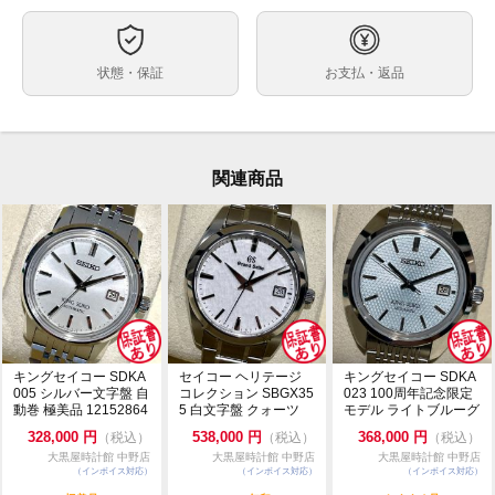
約37mm
ケースサイズ
-
ベルト内周
状態・保証
お支払・返品
ステンレス
ケース素材
あり
メーカー保証書の有無
箱 保証書（2021年3月印） 冊子
付属品
関連商品
小キズが少しありますが、目立つ大きなキズ等はありま
状態
せん。
ガラスにキズやカケはありません。
・通信販売限定商品の為、実物確認や店舗へのお取寄せ
コメント
は出来かねます。
・価格交渉やお問合せは『出品者に質問する』よりお願
い致します。
・価格交渉の際は必ずご希望金額をご提示ください。
・専用出品・取置は出来かねます。先着順にてご注文を
受付致します。
キングセイコー SDKA
セイコー ヘリテージ
キングセイコー SDKA
・一般のお客様からの委託商品でございます。お問合せ
005 シルバー文字盤 自
コレクション SBGX35
023 100周年記念限定
動巻 極美品 12152864
5 白文字盤 クォーツ
モデル ライトブルーグ
等は依頼者様に確認後にご返答致します。
極美品 1...
リーン文字...
・ベルトの駒調整や交換は承っておりません。メーカー
328,000
円
538,000
円
368,000
円
（税込）
（税込）
（税込）
等にご依頼ください。
大黒屋時計館 中野店
大黒屋時計館 中野店
大黒屋時計館 中野店
（インボイス対応）
（インボイス対応）
（インボイス対応）