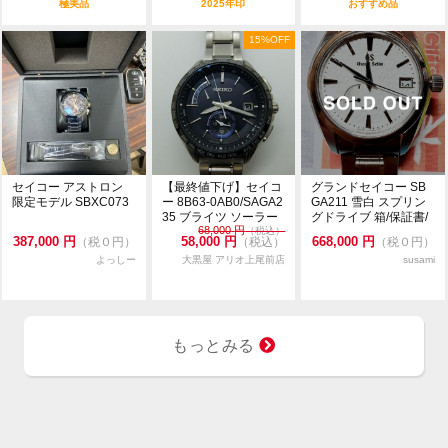
極美品
2025年印
おすすめ品
15%OFF
セイコー アストロン
【最終値下げ】セイコ
グランドセイコー SB
限定モデル SBXC073
ー 8B63-0AB0/SAGA2
GA211 雪白 スプリン
35 ブライツ ソーラー
グドライブ 箱/保証書/
68,000
円
クォ...
（税込）
余りコマ
387,000
円
58,000
円
668,000
円
（税０円）
（税込）
（税０円）
よっしー
大黒屋 アリオ上尾前店
susami
もっとみる