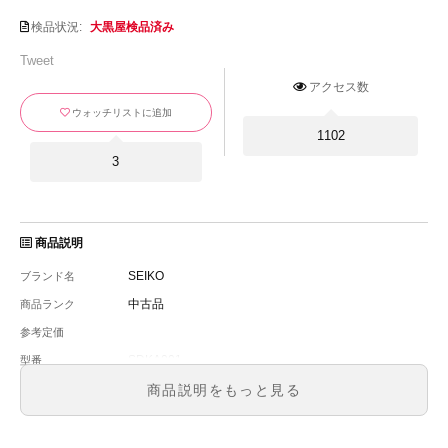
検品状況:
大黒屋検品済み
Tweet
アクセス数
ウォッチリストに追加
1102
3
商品説明
SEIKO
ブランド名
中古品
商品ランク
参考定価
SDKA001
型番
メンズ
メンズ・レディース
商品説明をもっと見る
シルバー文字盤
文字盤
自動巻
ムーブメント