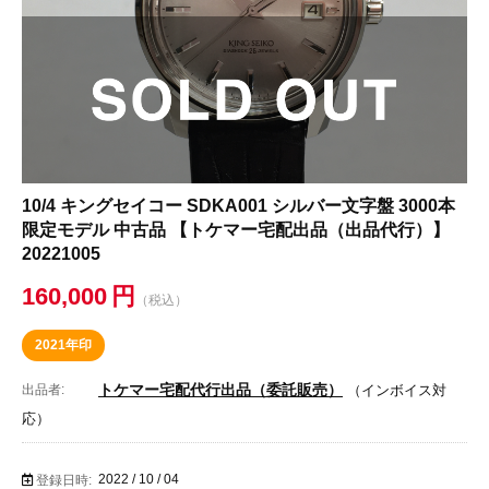
10/4 キングセイコー SDKA001 シルバー文字盤 3000本
限定モデル 中古品 【トケマー宅配出品（出品代行）】
20221005
160,000
円
（税込）
2021年印
トケマー宅配代行出品（委託販売）
出品者:
（インボイス対
応）
2022 / 10 / 04
登録日時: