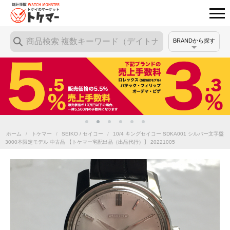
BRANDから探す
ホーム
/
トケマー
/
SEIKO / セイコー
/
10/4 キングセイコー SDKA001 シルバー文字盤
3000本限定モデル 中古品 【トケマー宅配出品（出品代行）】 20221005