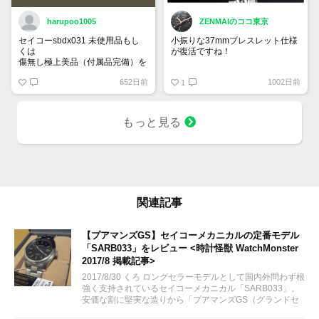
harupoo1005
ZENMAIのココ東京
セイコーsbdx031 未使用品もし
小振りな37mmブレスレット仕様
くは
が復活ですね！
傷無し極上美品（付属品完備）を
35万円程度で探しています。
グランドセイコー SBGW305
652日前
1002日前
1
もっと見る
関連記事
【プアマンズGS】セイコーメカニカルの定番モデル
「SARB033」をレビュー <時計怪獣 WatchMonster
2017/8 掲載記事>
2017/8/30 くろ ロングセラーモデルとして国内外問わず根
強く支持されているセイコーメカニカル「SARB033」。
安価な割に堅実な造りから「プアマンズGS（グランドセ
イコー）」とも呼ばれる人気モデルを手に入れたのでレビ