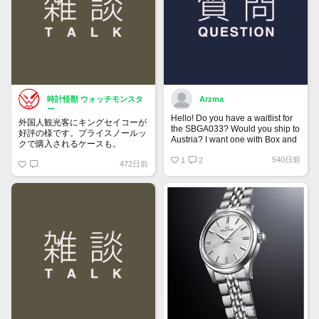
時計怪獣 ウォッチモンスタ
Arzma
ー
Hello! Do you have a waitlist for
外国人観光客にキングセイコーが
the SBGA033? Would you ship to
好評の様です。プライスノールッ
Austria? I want one with Box and
クで購入されるケースも。
Papers.
540日前
1
2
472日前