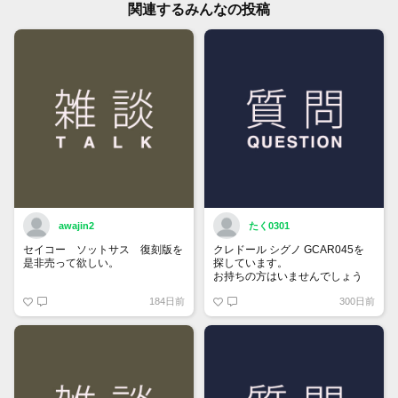
関連するみんなの投稿
awajin2
たく0301
セイコー ソットサス 復刻版を
クレドール シグノ GCAR045を
是非売って欲しい。
探しています。
お持ちの方はいませんでしょう
か。
184日前
300日前