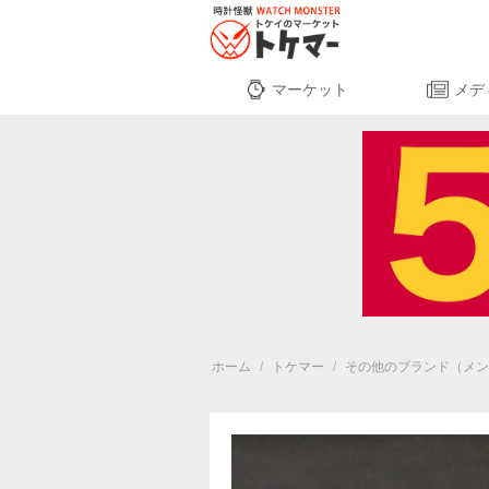
マーケット
メデ
ホーム
/
トケマー
/
その他のブランド（メン