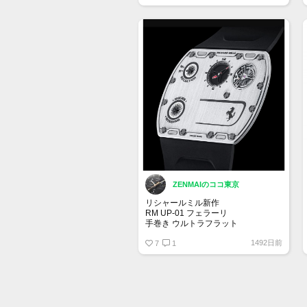
ZENMAIのココ東京
リシャールミル新作
RM UP-01 フェラーリ
手巻き ウルトラフラット
1492日前
厚さわずか1.75mm
7
1
キャリバー RMUP-01
ウルトラフラット手巻きムーブメン
ト、時・分 ファンクションセレクタ
ー 150本限定