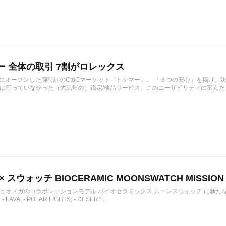
ー 全体の取引 7割がロレックス
1月にオープンした腕時計のCtoCマーケット「トケマー」。 「３つの安心」を掲げ
は行っていなかった（大黒屋の）鑑定/検品サービス、このユーザビリティに富んだサ
 スウォッチ BIOCERAMIC MOONSWATCH MISSION 
とオメガのコラボレーションモデル バイオセラミックス ムーンスウォッチ に新たな3
- LAVA, - POLAR LIGHTS, - DESERT...