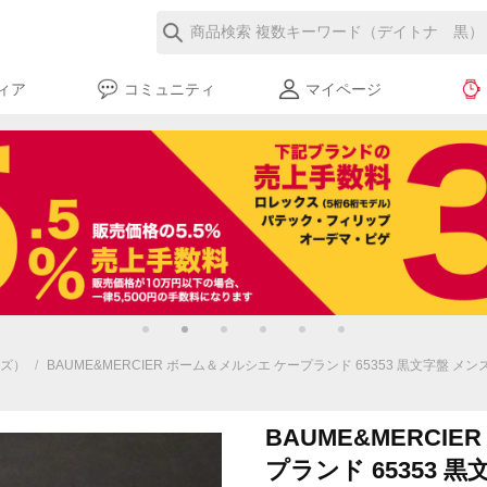
ィア
コミュニティ
マイページ
ズ）
/
BAUME&MERCIER ボーム＆メルシエ ケープランド 65353 黒文字盤 
BAUME&MERCI
プランド 65353 