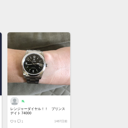
65353
ル 527****
盤色 黒
ス径 40mm リューズ含まず
まわり 最大約17cm
ズサイズ
巻
-4秒 参考値
N.
ラバーベル
レンジャーダイヤル！！ プリンス
デイト 74000
転防止ベゼル
1487日前
9
1
品なし