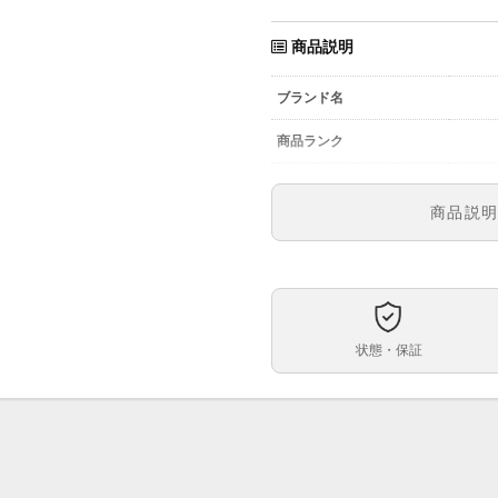
商品説明
ブランド名
商品ランク
参考定価
商品説
型番
メンズ・レディース
文字盤
状態・保証
ムーブメント
ケースサイズ
ベルト内周
素材