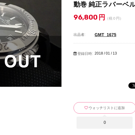
動巻 純正ラバーベル
96,800
円
（税０円）
GMT_1675
出品者:
2018 / 01 / 13
登録日時:
ウォッチリストに追加
0