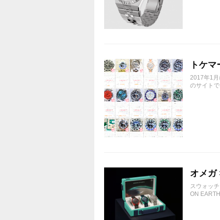
トケマ
2017年
のサイトで
オメガ ×
スウォッチ
ON EARTH 