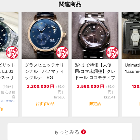
関連商品
付属品
保証期間
多少
状態
いな
ベル
す
ピリット
グラスヒュッテオリ
8/4まで特価【未使
Unimati
L3.81
ジナル パノマティ
用/コマ未調整】クレ
Yasuhir
アンスラサ
ックルナ RG
ドール ロコモティブ
GCCR999 5...
円
2,200,000
円
2,580,000
円
120
（税込）
（税０
（税０
現金
コメント
円）
円）
館 心斎橋
店
hiro100
kk2541
ンボイス対応）
おすすめ品
限定品
ブラン
年印
シエ
品名
もっとみる