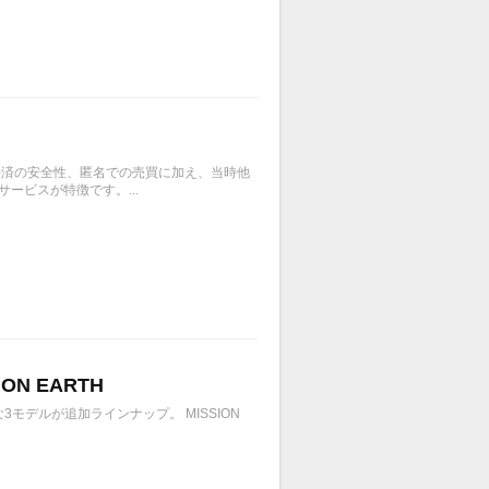
、決済の安全性、匿名での売買に加え、当時他
ービスが特徴です。...
ON EARTH
モデルが追加ラインナップ。 MISSION