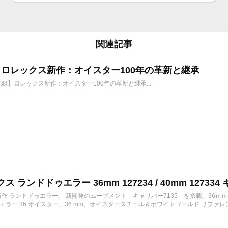
関連記事
6年 ロレックス新作：オイスター100年の革新と継承
年記録】ロレックス新作：オイスター100年の革新と継承...
ス ランドドゥエラー 36mm 127234 / 40mm 127334 
の新作 ランドドゥエラー。 新開発のムーブメント キャリバー7135 を搭載。36ｍ
ラー 36 オイスター、36 mm、オイスタースチール＆ホワイトゴールド リファレンス 12723