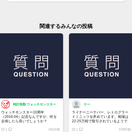
型番 
シリア
関連するみんなの投稿
文字
ケー
うで
メン
自動
日差 
時計怪獣 ウォッチモンスター
ケー
純正
ウォッチモンスター10周年
ライナーニーナバー、レトログラー
（2016.04）記念なんですが、何を
ドミニッツを求めています。相場は
逆回
企画したら良いでしょうか？
22-25万程で取引されているようで
す。
191日前
578日前
1
ですが、自分自身一目惚れしている
1
付属