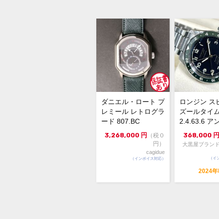
ダニエル・ロート プ
ロンジン ス
レミール レトログラ
ズールタイム 
ード 807.BC
2.4.63.6 
イト文字...
3,268,000
円
368,000
（税０
円）
大黒屋ブランド
cagidue
（イ
（インボイス対応）
2024