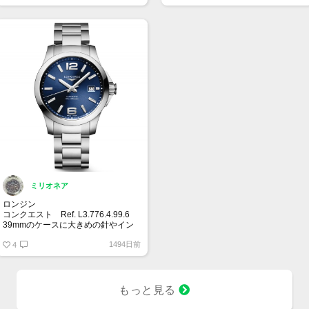
ため、35万でいかがでしょうか！？
ご連絡お待ちしております。
ミリオネア
ロンジン
コンクエスト Ref. L3.776.4.99.6
39mmのケースに大きめの針やイン
デックス。文字盤はサンレイ仕上げ
1494日前
のブルーダイヤルがイケてます✨ブ
4
ルーの他にブラック、シルバーの文
字盤があり、どんなシーンにも合う
と思います。
もっと見る