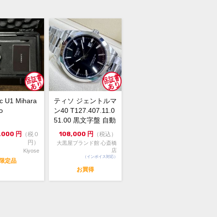
のキズは見られますが、全体的にきれ
状態です
トにはキズおよび経年劣化がみられま
c U1 Mihara
ティソ ジェントルマ
o
ン40 T127.407.11.0
51.00 黒文字盤 自動
巻...
,000
円
108,000
円
（税０
（税込）
特価となります
円）
大黒屋ブランド館 心斎橋
店
Kiyose
（インボイス対応）
限定品
ド BAUME&MERCIER ボーム＆メル
お買得
 ケープランド