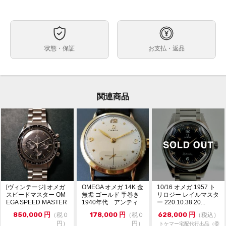
自動巻
ムーブメント
39mm
ケースサイズ
約19ｃｍ
ベルト内周
状態・保証
お支払・返品
ステンレス
ケース素材
あり
メーカー保証書の有無
箱・保証書(正規：2001年8月印)・冊子・限定冊子
付属品
関連商品
弊社提携工房にて外装仕上げを行っております。
状態
ベゼルに磨き残りが複数ございます。
ギャラケースの劣化に伴う冊子・ギャランティに汚れが
ございます。
フェラーリに最も栄光をもたらした【赤い皇帝】ミハエ
コメント
ル・シューマッハの記念モデルが入荷いたしました。
こちらはフェラーリ移籍後初めてワールドチャンピオン
になったことを讃え2000年に発売されたモデルです。
文字盤外周には人気のチェッカーフラッグが装飾され特
別感のある1本となっています。
[ヴィンテージ] オメガ
OMEGA オメガ 14K 金
10/16 オメガ 1957 ト
是非ご検討ください。
スピードマスター OM
無垢 ゴールド 手巻き
リロジー レイルマスタ
EGA SPEED MASTER
1940年代 アンティ
ー 220.10.38.20...
...
ーク
※店頭でも販売をしておりますので、売り切れの際はご
850,000
円
178,000
円
628,000
円
（税０
（税０
（税込）
了承ください。
円）
円）
トケマー宅配代行出品（委