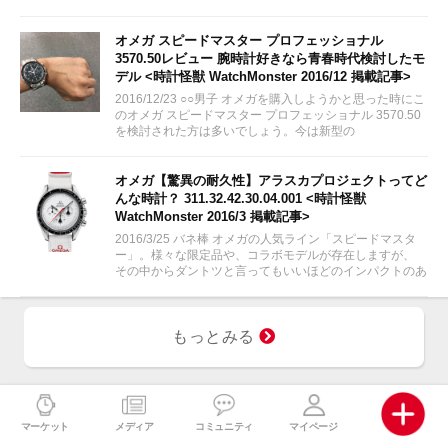
オメガ スピードマスター プロフェッショナル
3570.50レビュー 腕時計好きなら青春時代検討したモ
デル <時計怪獣 WatchMonster 2016/12 掲載記事>
2016/12/23 ○○男子 オメガを購入しようかと思った時にこ
のオメガ スピードマスター プロフェッショナル 3570.50
を検討された方は多いでしょう。今は新型の
311.30.42.30.01.005が出ていますが、やはり青春の腕時
計いえばこのオメガ...
オメガ【驚異の耐久性】アラスカプロジェクトってど
んな時計？ 311.32.42.30.04.001 <時計怪獣
WatchMonster 2016/3 掲載記事>
2016/3/25 バネ棒 オメガの人気ライン「スピードマスタ
ー」。様々な限定品や、コラボモデルが存在しますが、
その中からダントツと言ってもいいほどのインパクトのあ
る時計を今回ご紹介します！
もっとみる
マーケット
メディア
コミュニティ
マイページ