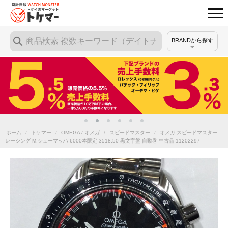
BRANDから探す
ホーム
/
トケマー
/
OMEGA / オメガ
/
スピードマスター
/
オメガ スピードマスター
レーシング M.シューマッハ 6000本限定 3518.50 黒文字盤 自動巻 中古品 11202297