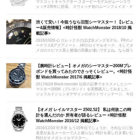
マスコットキャラクター スヌーピーモデルがムーンスウ
ォッチ2周年に登場。 スウォッチ初のムーンフェイズ・ク
ロノグラフモデルとして2024年3月26日に販売予定。 女
性にも人気が出そうなオールホワイトカラー。限定モデル
ではありません。...
渋くて安い！今狙うなら旧型シーマスター！【レビュ
ー&販売情報】<時計怪獣 WatchMonster 2018/10 掲
載記事>
2018/10/26 心 ロレックスのほぼ全メンズモデル、PPのノ
ーチラス&アクアノート、APのロイヤルオーク、そしてオ
メガのスピマス系と相場の高騰が凄いですよね。なら狙う
はシーマスでは？！
【腕時計レビュー】オメガのシーマスター200Mプレ
ボンドを買ってみたのでさっそくレビュー。<時計怪
獣 WatchMonster 2017/6 掲載記事>
2017/6/29 Black monster 以前の記事でオススメしたシー
マスター200M（プレボンド）を実際購入してみました。
ジェラルドジェンタデザインのポストヴィンテージ。今日
はのんびりとレビューしていきたいと思います。
【オメガ レイルマスター 2502.52】 私は何故この時
計を選んだのか 所有者が語るレビュー <時計怪獣
WatchMonster 2016/12 掲載記事>
2016/12/10 牡羊座 もう10年位でしょうか、それなりに知
名度があるメーカーで人と被らない時計を探し行き着いた
時計がオメガ レイルマスター...