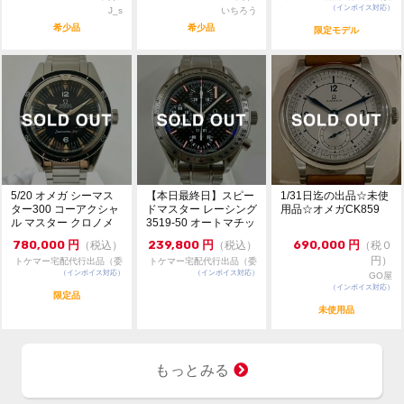
ご来店前に在庫の有無のご確認をお勧めします。
（インボイス対応）
託販売）
J_s
いちろう
※価格に関してのお問い合わせはメッセージでご質問頂
希少品
希少品
限定モデル
いてもお答えしておりません。直接店頭へお問い合わせ
ください。
お問い合わせ先
大黒屋 時計館中野店
TEL:03-5318-5250
5/20 オメガ シーマス
【本日最終日】スピー
1/31日迄の出品☆未使
ター300 コーアクシャ
ドマスター レーシング
用品☆オメガCK859
ル マスター クロノメ
3519-50 オートマチッ
ーター 6...
ク シュー...
780,000
円
239,800
円
690,000
円
（税込）
（税込）
（税０
円）
トケマー宅配代行出品（委
トケマー宅配代行出品（委
（インボイス対応）
託販売）
（インボイス対応）
託販売）
GO屋
（インボイス対応）
限定品
未使用品
もっとみる