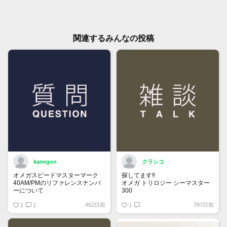
関連するみんなの投稿
kanegon
クラシコ
オメガスピードマスターマーク
探してます‼️
40AM/PMのリファレンスナンバ
オメガ トリロジー シーマスター
ーについて
300
国内正規ギャラでフルコマ付属品
462日前
787日前
保証書にはREF:35205300とある
1
2
全て有り綺麗な個体をお持ちで
1
のですが、裏蓋の内側を見ると
90万円前後で譲って頂ける方、
175 0084
宜しくお願い致します。