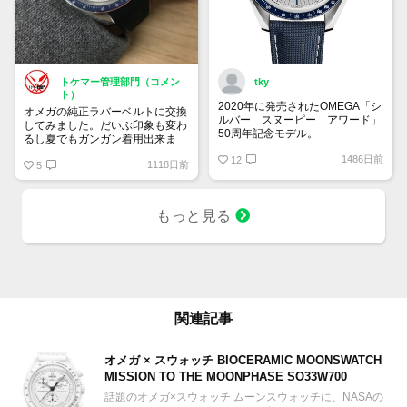
トケマー管理部門（コメン
tky
ト）
2020年に発売されたOMEGA「シ
オメガの純正ラバーベルトに交換
ルバー スヌーピー アワード」
してみました。だいぶ印象も変わ
50周年記念モデル。
るし夏でもガンガン着用出来ま
9時位置の可愛らしいスヌーピー
す！
1486日前
とベゼルやインダイヤルの少し暗
12
1118日前
5
いブルーが宇宙を感じさせていて
印象的です。クロノグラフを起動
すると裏蓋に宇宙旅行中のスヌー
もっと見る
ピーが現れるというユニークなモ
デル。
関連記事
オメガ × スウォッチ BIOCERAMIC MOONSWATCH
MISSION TO THE MOONPHASE SO33W700
話題のオメガ×スウォッチ ムーンスウォッチに、NASAの