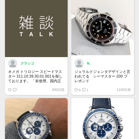
375 0084
とあります。どちらがリファレン
スナンバーなのでしょうか？
クラシコ
N.
オメガ トリロジー スピードマス
ジェラルドジェンタデザインと言
ター 311.10.39.30.01.001を探し
われてる シーマスター 200 プ
ております。 「未使用、国内正
レポンド
規ギャランティー、付属品全て有
自動巻、ラージサイズ、ベンツ針
830日前
1109日前
り希望」 予算は120万円です。
は貴重
6
1
宜しくお願い致します。