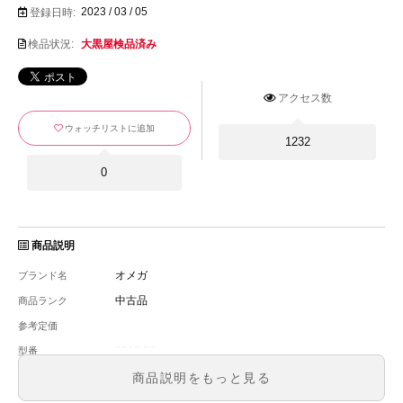
2023 / 03 / 05
登録日時:
検品状況:
大黒屋検品済み
アクセス数
ウォッチリストに追加
1232
0
商品説明
オメガ
ブランド名
中古品
商品ランク
参考定価
3518.50
型番
メンズ
メンズ・レディース
商品説明をもっと見る
黒文字盤
文字盤