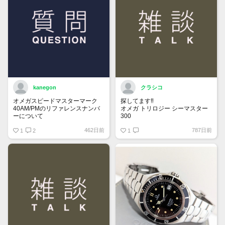
kanegon
クラシコ
オメガスピードマスターマーク
探してます‼️
40AM/PMのリファレンスナンバ
オメガ トリロジー シーマスター
ーについて
300
国内正規ギャラでフルコマ付属品
462日前
787日前
保証書にはREF:35205300とある
1
2
全て有り綺麗な個体をお持ちで
1
のですが、裏蓋の内側を見ると
90万円前後で譲って頂ける方、
175 0084
宜しくお願い致します。
375 0084
とあります。どちらがリファレン
スナンバーなのでしょうか？