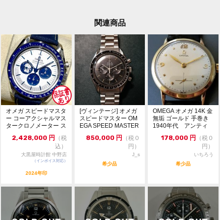
使用する予定だったので、ステンレスベルトを同時に購
入しました。
ファブリックのベルトは新品のままです。
関連商品
ご検討のほど、よろしくお願いします。
オメガ スピードマスタ
[ヴィンテージ] オメガ
OMEGA オメガ 14K 金
ー コーアクシャルマス
スピードマスター OM
無垢 ゴールド 手巻き
タークロノメーター ス
EGA SPEED MASTER
1940年代 アンティ
ヌーピーアワード...
...
ーク
2,428,000
円
850,000
円
178,000
円
（税
（税０
（税０
込）
円）
円）
大黒屋時計館 中野店
J_s
いちろう
（インボイス対応）
希少品
希少品
2024年印