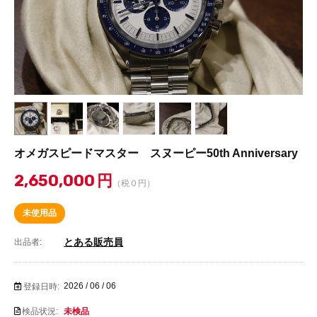
オメガスピードマスター スヌーピー50th Anniversary
2,650,000
円
（税０円）
未使用品
とある販売員
出品者:
2026 / 06 / 06
登録日時:
検品状況:
未検品