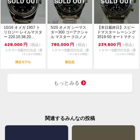
10/16 オメガ 1957 ト
5/20 オメガ シーマス
【本日最終日】スピー
リロジー レイルマスタ
ター300 コーアクシャ
ドマスター レーシング
ー 220.10.38.20...
ル マスター クロノメ
3519-50 オートマチッ
ーター 6...
ク シュー...
628,000
円
780,000
円
239,800
円
（税込）
（税込）
（税込）
トケマー宅配代行出品（委
トケマー宅配代行出品（委
トケマー宅配代行出品（委
（インボイス対応）
託販売）
（インボイス対応）
託販売）
（インボイス対応）
託販売）
限定モデル
限定品
もっとみる
関連するみんなの投稿