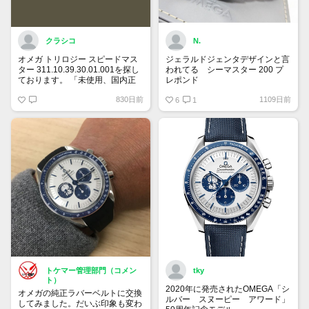
クラシコ
N.
オメガ トリロジー スピードマス
ジェラルドジェンタデザインと言
ター 311.10.39.30.01.001を探し
われてる シーマスター 200 プ
ております。 「未使用、国内正
レポンド
規ギャランティー、付属品全て有
自動巻、ラージサイズ、ベンツ針
830日前
1109日前
り希望」 予算は120万円です。
は貴重
6
1
宜しくお願い致します。
トケマー管理部門（コメン
tky
ト）
2020年に発売されたOMEGA「シ
オメガの純正ラバーベルトに交換
ルバー スヌーピー アワード」
してみました。だいぶ印象も変わ