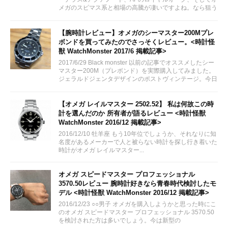
メガのスピマス系と相場の高騰が凄いですよね。なら狙う
はシーマスでは？！
【腕時計レビュー】オメガのシーマスター200Mプレ
ボンドを買ってみたのでさっそくレビュー。<時計怪
獣 WatchMonster 2017/6 掲載記事>
2017/6/29 Black monster 以前の記事でオススメしたシー
マスター200M（プレボンド）を実際購入してみました。
ジェラルドジェンタデザインのポストヴィンテージ。今日
はのんびりとレビューしていきたいと思います。
【オメガ レイルマスター 2502.52】 私は何故この時
計を選んだのか 所有者が語るレビュー <時計怪獣
WatchMonster 2016/12 掲載記事>
2016/12/10 牡羊座 もう10年位でしょうか、それなりに知
名度があるメーカーで人と被らない時計を探し行き着いた
時計がオメガ レイルマスター...
オメガ スピードマスター プロフェッショナル
3570.50レビュー 腕時計好きなら青春時代検討したモ
デル <時計怪獣 WatchMonster 2016/12 掲載記事>
2016/12/23 ○○男子 オメガを購入しようかと思った時にこ
のオメガ スピードマスター プロフェッショナル 3570.50
を検討された方は多いでしょう。今は新型の