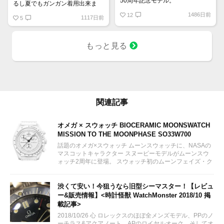
50周年記念モデル。
るし夏でもガンガン着用出来ま
9時位置の可愛らしいスヌーピー
す！
1486日前
とベゼルやインダイヤルの少し暗
12
1117日前
5
いブルーが宇宙を感じさせていて
印象的です。クロノグラフを起動
すると裏蓋に宇宙旅行中のスヌー
もっと見る
ピーが現れるというユニークなモ
デル。
関連記事
オメガ × スウォッチ BIOCERAMIC MOONSWATCH
MISSION TO THE MOONPHASE SO33W700
話題のオメガ×スウォッチ ムーンスウォッチに、NASAの
マスコットキャラクター スヌーピーモデルがムーンスウ
ォッチ2周年に登場。 スウォッチ初のムーンフェイズ・ク
ロノグラフモデルとして2024年3月26日に販売予定。 女
性にも人気が出そうなオールホワイトカラー。限定モデル
ではありません。...
渋くて安い！今狙うなら旧型シーマスター！【レビュ
ー&販売情報】<時計怪獣 WatchMonster 2018/10 掲
載記事>
2018/10/26 心 ロレックスのほぼ全メンズモデル、PPのノ
ーチラス&アクアノート、APのロイヤルオーク、そしてオ