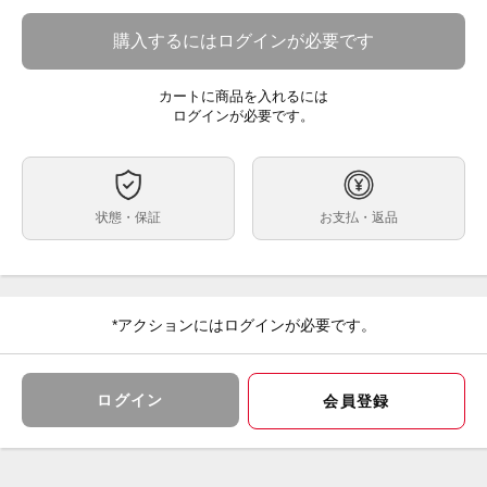
手巻き
ムーブメント
購入するにはログインが必要です
42
ケースサイズ
18.5
ベルト内周
カートに商品を入れるには
ステンレス
ケース素材
ログインが必要です。
あり
メーカー保証書の有無
元箱、説明書、保証書、元のまま全て完備
付属品
正規店にて購入後、使用しておりません。
状態
状態・保証
お支払・返品
正規品のステンレスベルトが付属します。
使用するつもりで購入しましたが、もったいなくなって
コメント
しまいました。
すぐに売却してしまうのも気が引けるので、高めの価格
設定にしております。
*アクションにはログインが必要です。
必要に応じて交渉可能ですので、遠慮なくお申し付けく
ださい。
スヌーピーが、付属品含め、あらゆるところにデザイン
ログイン
会員登録
されております。
かなり可愛いので、女性にも問題なく使用いただけま
す。