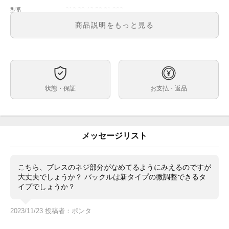
310.30.42.50.01.002
型番
メンズ
メンズ・レディース
商品説明をもっと見る
黒文字盤
文字盤
手巻き
ムーブメント
42ｍｍ
ケースサイズ
約18cm※4コマ外れた状態での計測です。
ベルト内周
状態・保証
お支払・返品
ステンレス
ケース素材
あり
メーカー保証書の有無
箱・保証書(正規：2023年8月印)・冊子・ピクトグラ
付属品
ム・マスタークロノメーターカード・クロス・4コマ
メッセージリスト
ブレスサイド鏡面部分に保管レベルのスレ、ネジコマに
状態
調整の際に付いたと思われる小傷はございますがその他
目立つキズのない極美品です。
こちら、ブレスのネジ部分がなめてるようにみえるのですが
大丈夫でしょうか？ バックルは新タイプの微調整できるタ
現行のスピードマスタープロフェッショナルが入荷いた
コメント
イプでしょうか？
しました。
高い精度や耐磁性に加えコーアクシャル脱進機による長
寿命を実現した高いスペックを誇る手巻きムーブメント
2023/11/23 投稿者：ポンタ
Cal.3861を搭載。パワーリザーブは50時間です。
保証書の日付も2023年8月と新しくオススメです。