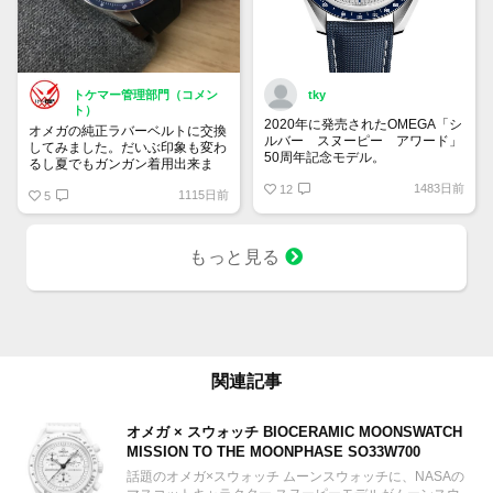
トケマー管理部門（コメン
tky
ト）
2020年に発売されたOMEGA「シ
オメガの純正ラバーベルトに交換
ルバー スヌーピー アワード」
してみました。だいぶ印象も変わ
50周年記念モデル。
るし夏でもガンガン着用出来ま
9時位置の可愛らしいスヌーピー
す！
1483日前
とベゼルやインダイヤルの少し暗
12
1115日前
5
いブルーが宇宙を感じさせていて
印象的です。クロノグラフを起動
すると裏蓋に宇宙旅行中のスヌー
もっと見る
ピーが現れるというユニークなモ
デル。
関連記事
オメガ × スウォッチ BIOCERAMIC MOONSWATCH
MISSION TO THE MOONPHASE SO33W700
話題のオメガ×スウォッチ ムーンスウォッチに、NASAの