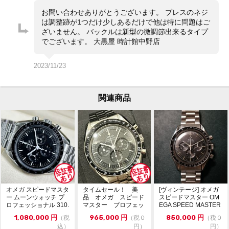
ぜひご検討下さい。
お問い合わせありがとうございます。 ブレスのネジ
は調整跡が1つだけ少しあるだけで他は特に問題はご
※店頭でも販売をしておりますので、売り切れの際はご
ざいません。 バックルは新型の微調節出来るタイプ
了承ください。
でございます。 大黒屋 時計館中野店
ご来店前に在庫の有無のご確認をお勧めします。
※価格に関してのお問い合わせはメッセージでご質問頂
いてもお答えしておりません。直接店頭へお問い合わせ
2023/11/23
ください。
お問い合わせ先
関連商品
大黒屋 時計館中野店
TEL:03-5318-5250
オメガ スピードマスタ
タイムセール！ 美
[ヴィンテージ] オメガ
ー ムーンウォッチ プ
品 オメガ スピード
スピードマスター OM
ロフェッショナル 310.
マスター プロフェッ
EGA SPEED MASTER
30.42....
ショナル 310.30....
...
1,080,000
円
965,000
円
850,000
円
（税
（税０
（税０
込）
円）
円）