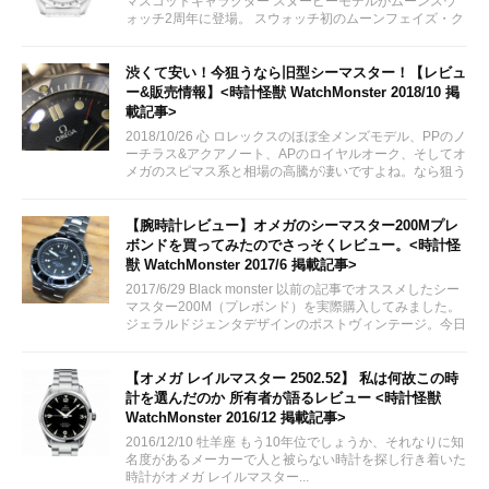
マスコットキャラクター スヌーピーモデルがムーンスウ
ォッチ2周年に登場。 スウォッチ初のムーンフェイズ・ク
ロノグラフモデルとして2024年3月26日に販売予定。 女
性にも人気が出そうなオールホワイトカラー。限定モデル
ではありません。...
渋くて安い！今狙うなら旧型シーマスター！【レビュ
ー&販売情報】<時計怪獣 WatchMonster 2018/10 掲
載記事>
2018/10/26 心 ロレックスのほぼ全メンズモデル、PPのノ
ーチラス&アクアノート、APのロイヤルオーク、そしてオ
メガのスピマス系と相場の高騰が凄いですよね。なら狙う
はシーマスでは？！
【腕時計レビュー】オメガのシーマスター200Mプレ
ボンドを買ってみたのでさっそくレビュー。<時計怪
獣 WatchMonster 2017/6 掲載記事>
2017/6/29 Black monster 以前の記事でオススメしたシー
マスター200M（プレボンド）を実際購入してみました。
ジェラルドジェンタデザインのポストヴィンテージ。今日
はのんびりとレビューしていきたいと思います。
【オメガ レイルマスター 2502.52】 私は何故この時
計を選んだのか 所有者が語るレビュー <時計怪獣
WatchMonster 2016/12 掲載記事>
2016/12/10 牡羊座 もう10年位でしょうか、それなりに知
名度があるメーカーで人と被らない時計を探し行き着いた
時計がオメガ レイルマスター...