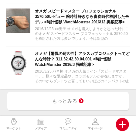
オメガ スピードマスター プロフェッショナル
3570.50レビュー 腕時計好きなら青春時代検討したモ
デル <時計怪獣 WatchMonster 2016/12 掲載記事>
2016/12/23 ○○男子 オメガを購入しようかと思った時にこ
のオメガ スピードマスター プロフェッショナル 3570.50
を検討された方は多いでしょう。今は新型の
311.30.42.30.01.005が出ていますが、やはり青春の腕時
計いえばこのオメガ...
オメガ【驚異の耐久性】アラスカプロジェクトってど
んな時計？ 311.32.42.30.04.001 <時計怪獣
WatchMonster 2016/3 掲載記事>
2016/3/25 バネ棒 オメガの人気ライン「スピードマスタ
ー」。様々な限定品や、コラボモデルが存在しますが、
その中からダントツと言ってもいいほどのインパクトのあ
る時計を今回ご紹介します！
もっとみる
マーケット
メディア
コミュニティ
マイページ