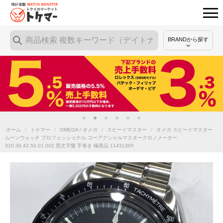
BRANDから探す
ホーム
/
トケマー
/
OMEGA / オメガ
/
スピードマスター
/
オメガ スピードマスター
ムーンウォッチ プロフェッショナル コーアクシャルマスタークロノメーター
310.30.42.50.01.002 黒文字盤 手巻き 極美品 11431365