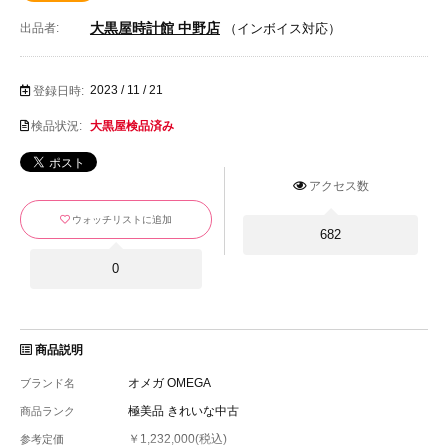
大黒屋時計館 中野店
出品者:
（インボイス対応）
2023 / 11 / 21
登録日時:
検品状況:
大黒屋検品済み
アクセス数
ウォッチリストに追加
682
0
商品説明
オメガ OMEGA
ブランド名
極美品 きれいな中古
商品ランク
￥1,232,000(税込)
参考定価