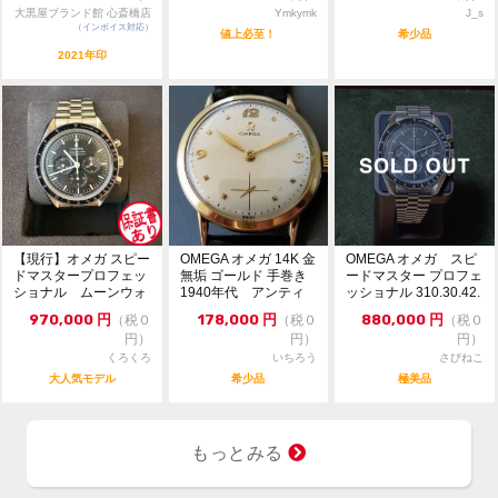
大黒屋ブランド館 心斎橋店
Ymkymk
J_s
（インボイス対応）
値上必至！
希少品
2021年印
【現行】オメガ スピー
OMEGA オメガ 14K 金
OMEGA オメガ スピ
ドマスタープロフェッ
無垢 ゴールド 手巻き
ードマスター プロフェ
ショナル ムーンウォ
1940年代 アンティ
ッショナル 310.30.42.
ッチ 替えベルト付
ーク
50...
970,000
円
178,000
円
880,000
円
（税０
（税０
（税０
き...
円）
円）
円）
くろくろ
いちろう
さびねこ
大人気モデル
希少品
極美品
もっとみる