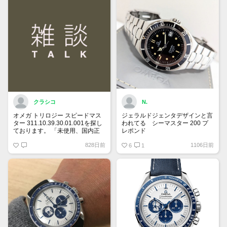
とあります。どちらがリファレン
スナンバーなのでしょうか？
クラシコ
N.
オメガ トリロジー スピードマス
ジェラルドジェンタデザインと言
ター 311.10.39.30.01.001を探し
われてる シーマスター 200 プ
ております。 「未使用、国内正
レポンド
規ギャランティー、付属品全て有
自動巻、ラージサイズ、ベンツ針
828日前
1106日前
り希望」 予算は120万円です。
は貴重
6
1
宜しくお願い致します。