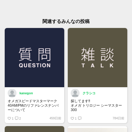
関連するみんなの投稿
kanegon
クラシコ
オメガスピードマスターマーク
探してます‼️
40AM/PMのリファレンスナンバ
オメガ トリロジー シーマスター
ーについて
300
国内正規ギャラでフルコマ付属品
459日前
784日前
保証書にはREF:35205300とある
1
2
全て有り綺麗な個体をお持ちで
1
のですが、裏蓋の内側を見ると
90万円前後で譲って頂ける方、
175 0084
宜しくお願い致します。
375 0084