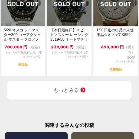
5/20 オメガ シーマス
【本日最終日】スピー
1/31日迄の出品☆未使
ター300 コーアクシャ
ドマスター レーシング
用品☆オメガCK859
ル マスター クロノメ
3519-50 オートマチッ
ーター 6...
ク シュー...
780,000
円
239,800
円
690,000
円
（税込）
（税込）
（税０
円）
トケマー宅配代行出品（委
トケマー宅配代行出品（委
（インボイス対応）
託販売）
（インボイス対応）
託販売）
GO屋
（インボイス対応）
限定品
未使用品
もっとみる
関連するみんなの投稿