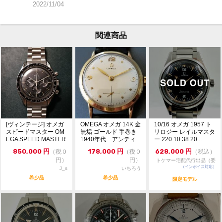
・価格交渉の際は必ずご希望金額をご提示ください。
2022/11/04
・専用出品・取置は出来かねます。先着順にてご注文を
受付致します。
・一般のお客様からの委託商品でございます。お問合せ
関連商品
等は依頼者様に確認後にご返答致します。
・ベルトの駒調整や交換は承っておりません。メーカー
等にご依頼ください。
[ヴィンテージ] オメガ
OMEGA オメガ 14K 金
10/16 オメガ 1957 ト
スピードマスター OM
無垢 ゴールド 手巻き
リロジー レイルマスタ
EGA SPEED MASTER
1940年代 アンティ
ー 220.10.38.20...
...
ーク
850,000
円
178,000
円
628,000
円
（税０
（税０
（税込）
円）
円）
トケマー宅配代行出品（委
（インボイス対応）
託販売）
J_s
いちろう
希少品
希少品
限定モデル