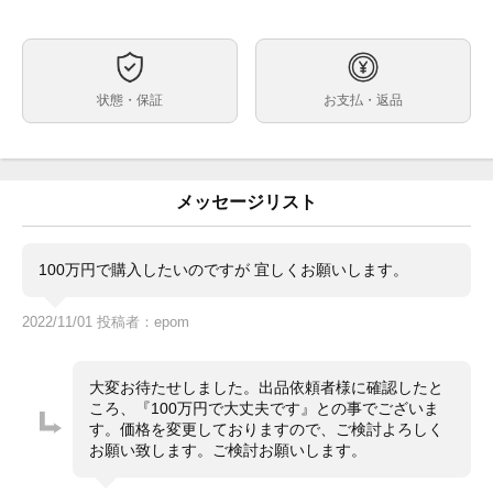
手巻き
ムーブメント
約42mm
ケースサイズ
最大約19cm（余り駒含む）
ベルト内周
状態・保証
お支払・返品
ステンレス
ケース素材
あり
メーカー保証書の有無
箱（汚れ・黄ばみ） 保証書（国内正規2019年5月印）
付属品
冊子 カードケース 余り駒3個
メッセージリスト
・2018年新作・日本2020本限定
状態
・日差約-4秒（タイムグラファー計測、平置き・使用環
境や計測環境によって変動します。参考程度にお考えく
100万円で購入したいのですが 宜しくお願いします。
ださい。）
2022/11/01 投稿者：epom
小キズや細かな当てキズがありますが、目立つ大きなキ
ズ等はありません。
ガラスにルーペで確認出来る程度の小さなキズがありま
大変お待たせしました。出品依頼者様に確認したと
す。
ころ、『100万円で大丈夫です』との事でございま
・通信販売限定商品の為、実物確認や店舗へのお取寄せ
コメント
す。価格を変更しておりますので、ご検討よろしく
は出来かねます。
お願い致します。ご検討お願いします。
・価格交渉やお問合せは『出品者に質問する』よりお願
い致します。