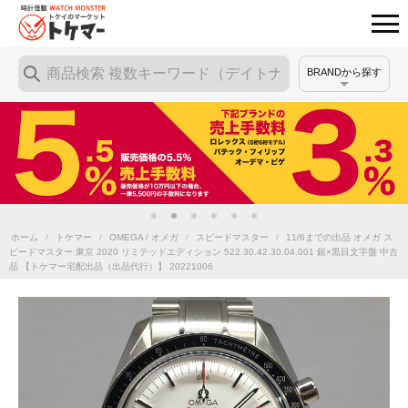
BRANDから探す
ホーム
/
トケマー
/
OMEGA / オメガ
/
スピードマスター
/
11/6までの出品 オメガ ス
ピードマスター 東京 2020 リミテッドエディション 522.30.42.30.04.001 銀×黒目文字盤 中古
品 【トケマー宅配出品（出品代行）】 20221006