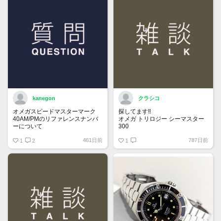
kanegon
クラシコ
オメガスピードマスターマーク
探してます‼️
40AM/PMのリファレンスナンバ
オメガ トリロジー シーマスター
ーについて
300
国内正規ギャラでフルコマ付属品
461日前
787日前
保証書にはREF:35205300とある
1
2
全て有り綺麗な個体をお持ちで
1
のですが、裏蓋の内側を見ると
90万円前後で譲って頂ける方、
175 0084
宜しくお願い致します。
375 0084
とあります。どちらがリファレン
スナンバーなのでしょうか？