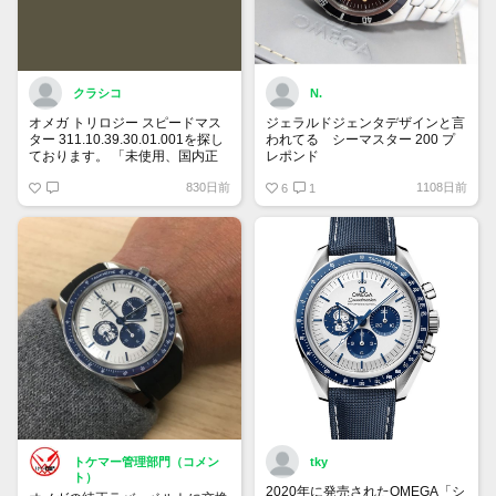
クラシコ
N.
オメガ トリロジー スピードマス
ジェラルドジェンタデザインと言
ター 311.10.39.30.01.001を探し
われてる シーマスター 200 プ
ております。 「未使用、国内正
レポンド
規ギャランティー、付属品全て有
自動巻、ラージサイズ、ベンツ針
830日前
1108日前
り希望」 予算は120万円です。
は貴重
6
1
宜しくお願い致します。
トケマー管理部門（コメン
tky
ト）
2020年に発売されたOMEGA「シ