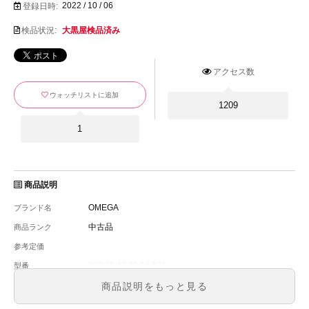
2022 / 10 / 06
登録日時:
検品状況:
大黒屋検品済み
アクセス数
ウォッチリストに追加
1209
1
商品説明
OMEGA
ブランド名
中古品
商品ランク
参考定価
522.30.42.30.04.001
型番
メンズ
メンズ・レディース
商品説明をもっと見る
シルバー×ブラック（パンダ文字盤）
文字盤