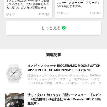
オメガの純正ラバーベルトに交換
ルバー スヌーピー アワード」
してみました。だいぶ印象も変わ
50周年記念モデル。
るし夏でもガンガン着用出来ま
9時位置の可愛らしいスヌーピー
す！
1486日前
とベゼルやインダイヤルの少し暗
12
1117日前
5
いブルーが宇宙を感じさせていて
印象的です。クロノグラフを起動
すると裏蓋に宇宙旅行中のスヌー
もっと見る
ピーが現れるというユニークなモ
デル。
関連記事
オメガ × スウォッチ BIOCERAMIC MOONSWATCH
MISSION TO THE MOONPHASE SO33W700
話題のオメガ×スウォッチ ムーンスウォッチに、NASAの
マスコットキャラクター スヌーピーモデルがムーンスウ
ォッチ2周年に登場。 スウォッチ初のムーンフェイズ・ク
ロノグラフモデルとして2024年3月26日に販売予定。 女
性にも人気が出そうなオールホワイトカラー。限定モデル
ではありません。...
渋くて安い！今狙うなら旧型シーマスター！【レビュ
ー&販売情報】<時計怪獣 WatchMonster 2018/10 掲
載記事>