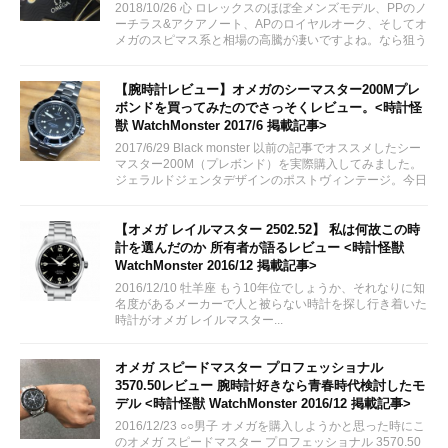
2018/10/26 心 ロレックスのほぼ全メンズモデル、PPのノ
ーチラス&アクアノート、APのロイヤルオーク、そしてオ
メガのスピマス系と相場の高騰が凄いですよね。なら狙う
はシーマスでは？！
【腕時計レビュー】オメガのシーマスター200Mプレ
ボンドを買ってみたのでさっそくレビュー。<時計怪
獣 WatchMonster 2017/6 掲載記事>
2017/6/29 Black monster 以前の記事でオススメしたシー
マスター200M（プレボンド）を実際購入してみました。
ジェラルドジェンタデザインのポストヴィンテージ。今日
はのんびりとレビューしていきたいと思います。
【オメガ レイルマスター 2502.52】 私は何故この時
計を選んだのか 所有者が語るレビュー <時計怪獣
WatchMonster 2016/12 掲載記事>
2016/12/10 牡羊座 もう10年位でしょうか、それなりに知
名度があるメーカーで人と被らない時計を探し行き着いた
時計がオメガ レイルマスター...
オメガ スピードマスター プロフェッショナル
3570.50レビュー 腕時計好きなら青春時代検討したモ
デル <時計怪獣 WatchMonster 2016/12 掲載記事>
2016/12/23 ○○男子 オメガを購入しようかと思った時にこ
のオメガ スピードマスター プロフェッショナル 3570.50