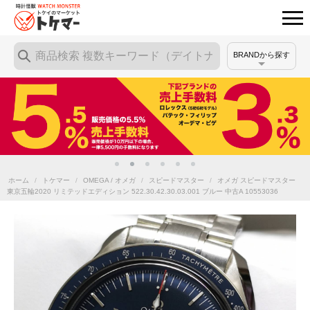
BRANDから探す
ホーム
/
トケマー
/
OMEGA / オメガ
/
スピードマスター
/
オメガ スピードマスター
東京五輪2020 リミテッドエディション 522.30.42.30.03.001 ブルー 中古A 10553036