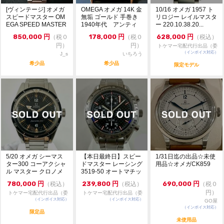
いてもお答えしておりません。直接店頭へお問い合わせ
[ヴィンテージ] オメガ
OMEGA オメガ 14K 金
10/16 オメガ 1957 ト
ください。
スピードマスター OM
無垢 ゴールド 手巻き
リロジー レイルマスタ
EGA SPEED MASTER
1940年代 アンティ
ー 220.10.38.20...
お問い合わせ先
...
ーク
大黒屋 時計館中野店
850,000
円
178,000
円
628,000
円
（税０
（税０
（税込）
TEL:03-5318-5250
円）
円）
トケマー宅配代行出品（委
（インボイス対応）
託販売）
J_s
いちろう
希少品
希少品
限定モデル
5/20 オメガ シーマス
【本日最終日】スピー
1/31日迄の出品☆未使
ター300 コーアクシャ
ドマスター レーシング
用品☆オメガCK859
ル マスター クロノメ
3519-50 オートマチッ
ーター 6...
ク シュー...
780,000
円
239,800
円
690,000
円
（税込）
（税込）
（税０
円）
トケマー宅配代行出品（委
トケマー宅配代行出品（委
（インボイス対応）
託販売）
（インボイス対応）
託販売）
GO屋
（インボイス対応）
限定品
未使用品