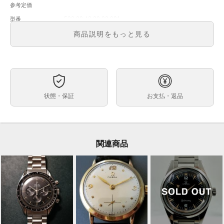
参考定価
522.30.42.30.03.001
型番
メンズ
メンズ・レディース
商品説明をもっと見る
ブルー
文字盤
自動巻
ムーブメント
42mm
ケースサイズ
約19.5ｍｍ
ベルト内周
状態・保証
お支払・返品
ステンレススチール
素材
箱 ・保証書(正規：2019年1月印) ・冊子 ・限定冊子
付属品
ご購入日から6か月
保証期間
関連商品
ブレスに小さい傷が御座いますが、全体的に綺麗な中古
状態
品で御座います。
2018年新作、東京オリンピック2020の日本限定2020本
コメント
のモデルで御座います。
※店頭でも販売をしておりますので、売り切れの際はご
了承ください。
ご来店前に在庫の有無のご確認をお勧めします。
※価格に関してのお問い合わせはメッセージでご質問頂