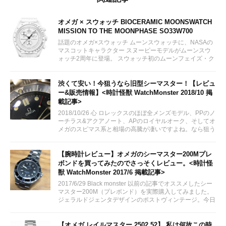
オメガ × スウォッチ BIOCERAMIC MOONSWATCH
MISSION TO THE MOONPHASE SO33W700
話題のオメガ×スウォッチ ムーンスウォッチに、NASAの
マスコットキャラクター スヌーピーモデルがムーンスウ
ォッチ2周年に登場。 スウォッチ初のムーンフェイズ・ク
ロノグラフモデルとして2024年3月26日に販売予定。 女
性にも人気が出そうなオールホワイトカラー。限定モデル
ではありません。...
渋くて安い！今狙うなら旧型シーマスター！【レビュ
ー&販売情報】<時計怪獣 WatchMonster 2018/10 掲
載記事>
2018/10/26 心 ロレックスのほぼ全メンズモデル、PPのノ
ーチラス&アクアノート、APのロイヤルオーク、そしてオ
メガのスピマス系と相場の高騰が凄いですよね。なら狙う
はシーマスでは？！
【腕時計レビュー】オメガのシーマスター200Mプレ
ボンドを買ってみたのでさっそくレビュー。<時計怪
獣 WatchMonster 2017/6 掲載記事>
2017/6/29 Black monster 以前の記事でオススメしたシー
マスター200M（プレボンド）を実際購入してみました。
ジェラルドジェンタデザインのポストヴィンテージ。今日
はのんびりとレビューしていきたいと思います。
【オメガ レイルマスター 2502.52】 私は何故この時