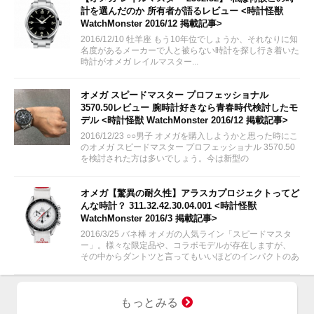
計を選んだのか 所有者が語るレビュー <時計怪獣
WatchMonster 2016/12 掲載記事>
2016/12/10 牡羊座 もう10年位でしょうか、それなりに知
名度があるメーカーで人と被らない時計を探し行き着いた
時計がオメガ レイルマスター...
オメガ スピードマスター プロフェッショナル
3570.50レビュー 腕時計好きなら青春時代検討したモ
デル <時計怪獣 WatchMonster 2016/12 掲載記事>
2016/12/23 ○○男子 オメガを購入しようかと思った時にこ
のオメガ スピードマスター プロフェッショナル 3570.50
を検討された方は多いでしょう。今は新型の
311.30.42.30.01.005が出ていますが、やはり青春の腕時
計いえばこのオメガ...
オメガ【驚異の耐久性】アラスカプロジェクトってど
んな時計？ 311.32.42.30.04.001 <時計怪獣
WatchMonster 2016/3 掲載記事>
2016/3/25 バネ棒 オメガの人気ライン「スピードマスタ
ー」。様々な限定品や、コラボモデルが存在しますが、
その中からダントツと言ってもいいほどのインパクトのあ
る時計を今回ご紹介します！
もっとみる