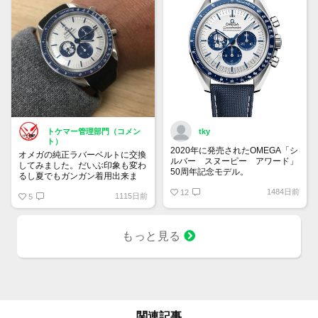
トケマー管理部門（コメン
tky
ト）
2020年に発売されたOMEGA「シ
オメガの純正ラバーベルトに交換
ルバー スヌーピー アワード」
してみました。だいぶ印象も変わ
50周年記念モデル。
るし夏でもガンガン着用出来ま
9時位置の可愛らしいスヌーピー
す！
1484日前
とベゼルやインダイヤルの少し暗
12
1115日前
5
いブルーが宇宙を感じさせていて
印象的です。クロノグラフを起動
すると裏蓋に宇宙旅行中のスヌー
もっと見る
ピーが現れるというユニークなモ
デル。
関連記事