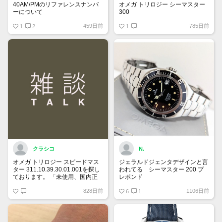
40AM/PMのリファレンスナンバ
オメガ トリロジー シーマスター
ーについて
300
国内正規ギャラでフルコマ付属品
459日前
785日前
保証書にはREF:35205300とある
1
2
全て有り綺麗な個体をお持ちで
1
のですが、裏蓋の内側を見ると
90万円前後で譲って頂ける方、
175 0084
宜しくお願い致します。
375 0084
とあります。どちらがリファレン
スナンバーなのでしょうか？
クラシコ
N.
オメガ トリロジー スピードマス
ジェラルドジェンタデザインと言
ター 311.10.39.30.01.001を探し
われてる シーマスター 200 プ
ております。 「未使用、国内正
レポンド
規ギャランティー、付属品全て有
自動巻、ラージサイズ、ベンツ針
828日前
1106日前
り希望」 予算は120万円です。
は貴重
6
1
宜しくお願い致します。