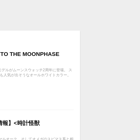
TO THE MOONPHASE
モデルがムーンスウォッチ2周年に登場。 ス
性にも人気が出そうなオールホワイトカラー。
情報】<時計怪獣
のロイヤルオーク、そしてオメガのスピマス系と相