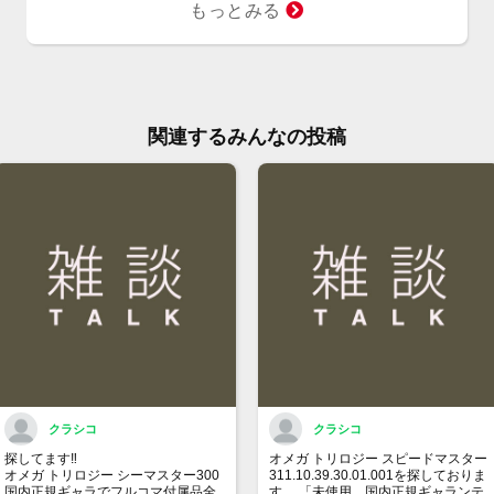
もっとみる
手巻
48
6気
※店
関連するみんなの投稿
切れ
ご来
ます
※価
ジで
ん。
お問
大黒
TEL:
クラシコ
クラシコ
探してます‼️
オメガ トリロジー スピードマスター
オメガ トリロジー シーマスター300
311.10.39.30.01.001を探しておりま
国内正規ギャラでフルコマ付属品全
す。 「未使用、国内正規ギャランテ