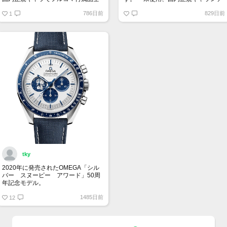
て有り綺麗な個体をお持ちで
ィー、付属品全て有り希望」 予算は
786日前
829日前
90万円前後で譲って頂ける方、宜し
1
120万円です。 宜しくお願い致しま
くお願い致します。
す。
tky
2020年に発売されたOMEGA「シル
バー スヌーピー アワード」50周
年記念モデル。
9時位置の可愛らしいスヌーピーとベ
1485日前
ゼルやインダイヤルの少し暗いブル
12
ーが宇宙を感じさせていて印象的で
す。クロノグラフを起動すると裏蓋
に宇宙旅行中のスヌーピーが現れる