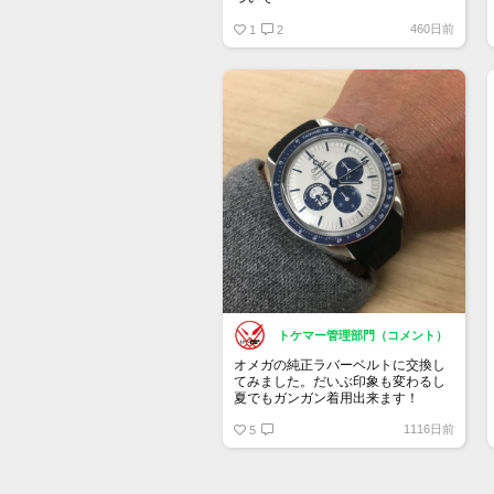
460日前
保証書にはREF:35205300とあるの
1
2
ですが、裏蓋の内側を見ると
175 0084
375 0084
とあります。どちらがリファレンス
ナンバーなのでしょうか？
トケマー管理部門（コメント）
オメガの純正ラバーベルトに交換し
てみました。だいぶ印象も変わるし
夏でもガンガン着用出来ます！
1116日前
5