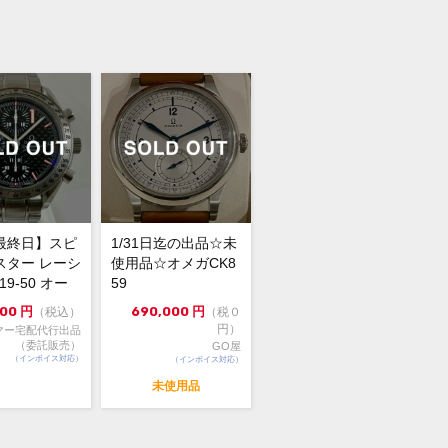
ンレススチール
証書(正規：2017年12月印) ピクトグ
カード NATOベルト カーフベルト ド
バー タグ 冊子
保証6ヵ月
に伴うスレキズが裏蓋にございます。
に薄いスレがございます。
最終日】スピ
1/31日迄の出品☆未
ス・ブレスレット・バックルの状態は
スター レーシ
使用品☆オメガCK8
です。
19-50 オー
59
ク シュー...
800
円
690,000
円
（税込）
（税０
57年に登場したスピードマスターの60
円）
マー宅配代行出品
記念として、
（委託販売）
GO屋
3557本限定にて登場したスピードマス
（インボイス対応）
（インボイス対応）
が入荷しました！
未使用品
ジナルモデルの特徴が再現されたモデ
なっています。