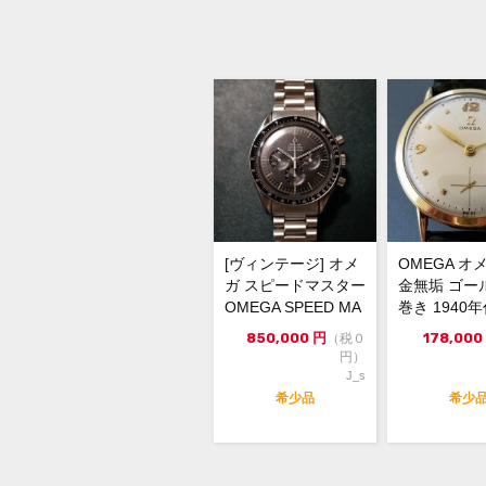
[ヴィンテージ] オメ
OMEGA オメ
ガ スピードマスター
金無垢 ゴー
OMEGA SPEED MA
巻き 1940
STER ...
ンティーク
850,000
円
178,000
（税０
円）
J_s
希少品
希少