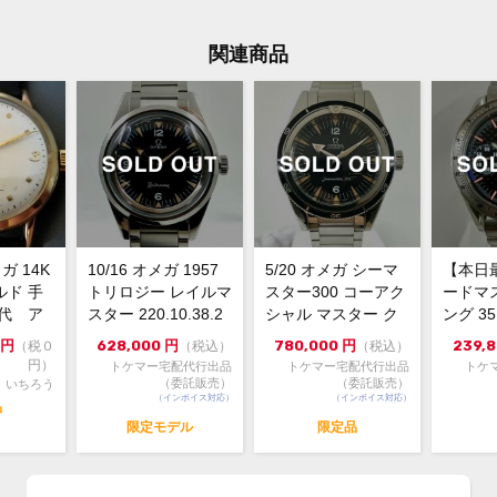
す。
関連商品
ステ
素材
箱 保
付属品
ラム
ライ
当店
保証期間
使用
状態
風防
ガ 14K
10/16 オメガ 1957
5/20 オメガ シーマ
【本日
ケー
ルド 手
トリロジー レイルマ
スター300 コーアク
ードマ
良好
年代 ア
スター 220.10.38.2
シャル マスター ク
ング 35
0...
ロノメーター 6...
トマチッ
円
628,000
円
780,000
円
239,
（税０
（税込）
（税込）
19
コメント
円）
トケマー宅配代行出品
トケマー宅配代行出品
トケ
周年
（委託販売）
（委託販売）
いちろう
世界
（インボイス対応）
（インボイス対応）
品
ター
限定モデル
限定品
オリ
ルに