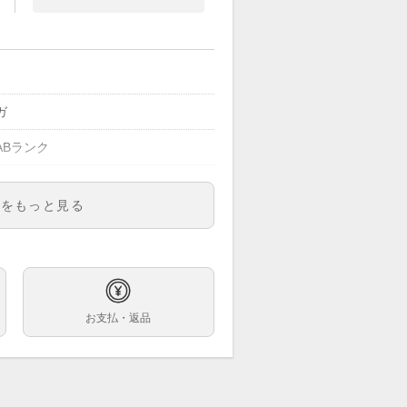
ガ
ABランク
明をもっと見る
10.39.30.01.001
ズ
字盤
お支払・返品
6ｍｍ
8.5cm ※1コマ外れた状態で計測で