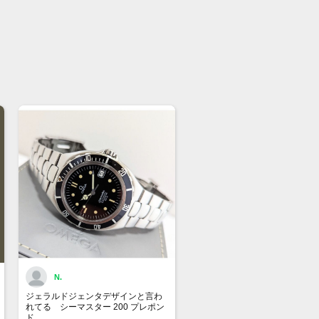
きキャリバー1861
時間パワーリザーブ
圧防水
頭でも販売をしておりますので、売り
の際はご了承ください。
店前に在庫の有無のご確認をお勧めし
。
格に関してのお問い合わせはメッセー
ご質問頂いてもお答えしておりませ
直接店頭へお問い合わせください。
い合わせ先
屋 時計館中野店
03-5318-5250
N.
ジェラルドジェンタデザインと言わ
れてる シーマスター 200 プレポン
ド