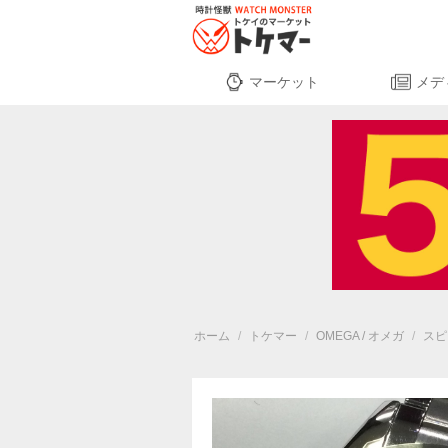
マーケット
メデ
ホーム
/
トケマー
/
OMEGA / オメガ
/
スピ