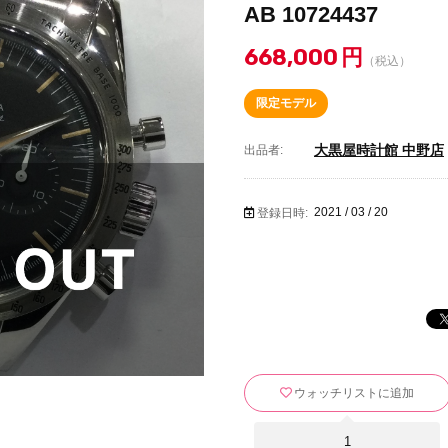
AB 10724437
668,000
円
（税込）
限定モデル
大黒屋時計館 中野店
出品者:
2021 / 03 / 20
登録日時:
ウォッチリストに追加
1