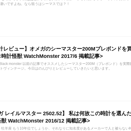
凄いですよね。なら狙うはシーマスでは？！
計レビュー】オメガのシーマスター200Mプレボンドを
計怪獣 WatchMonster 2017/6 掲載記事>
/29 Black monster 以前の記事でオススメしたシーマスター200M（プレボン
トヴィンテージ。今日はのんびりとレビューしていきたいと思います。
ガ レイルマスター 2502.52】 私は何故この時計を選
 WatchMonster 2016/12 掲載記事>
12/10 牡羊座 もう10年位でしょうか、それなりに知名度があるメーカーで人と被ら