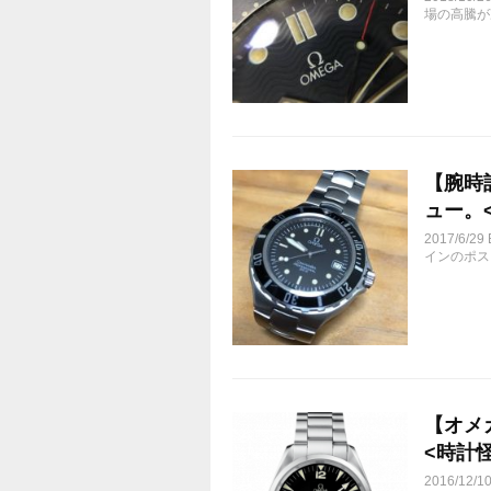
場の高騰が
【腕時
ュー。<時
2017/6
インのポス
【オメ
<時計怪獣
2016/