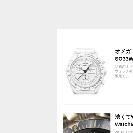
オメガ ×
SO33W
話題のオメ
ウォッチ初
限定モデル
渋くて
Watch
2018/