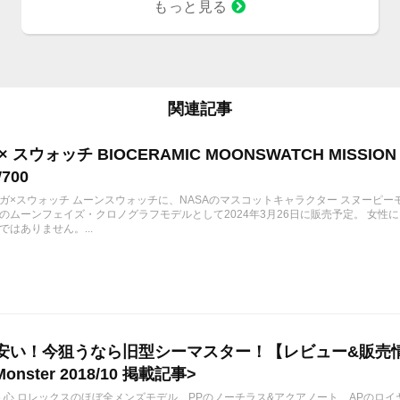
というユニークなモデル。
もっと見る
関連記事
 スウォッチ BIOCERAMIC MOONSWATCH MISSION 
700
ガ×スウォッチ ムーンスウォッチに、NASAのマスコットキャラクター スヌーピー
のムーンフェイズ・クロノグラフモデルとして2024年3月26日に販売予定。 女
ではありません。...
安い！今狙うなら旧型シーマスター！【レビュー&販売
Monster 2018/10 掲載記事>
10/26 心 ロレックスのほぼ全メンズモデル、PPのノーチラス&アクアノート、AP