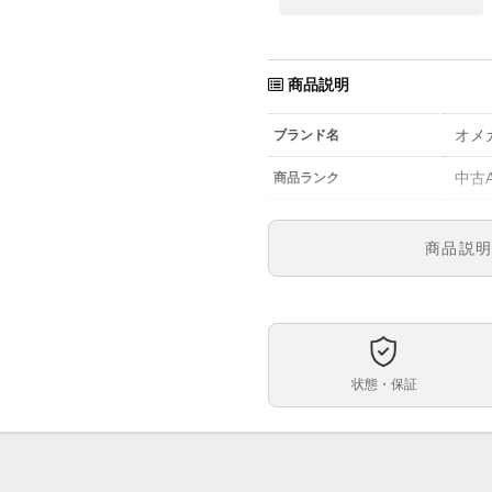
商品説明
オメ
ブランド名
中古
商品ランク
参考定価
商品説
311.
型番
メン
メンズ・レディース
黒文
文字盤
状態・保証
手巻
ムーブメント
38.
ケースサイズ
約1
ベルト内周