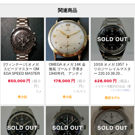
関連商品
[ヴィンテージ] オメガ
OMEGA オメガ 14K 金
10/16 オメガ 1957 ト
スピードマスター OM
無垢 ゴールド 手巻き
リロジー レイルマスタ
EGA SPEED MASTER
1940年代 アンティ
ー 220.10.38.20...
...
ーク
850,000
円
178,000
円
628,000
円
（税０
（税０
（税込）
円）
円）
トケマー宅配代行出品（委
（インボイス対応）
託販売）
J_s
いちろう
希少品
希少品
限定モデル