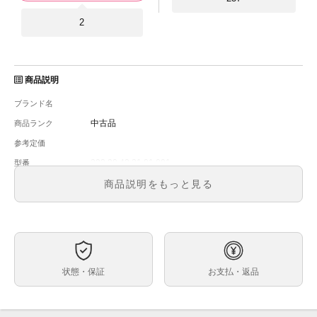
2
商品説明
ブランド名
中古品
商品ランク
参考定価
232.30.42.21.01.001
型番
メンズ
メンズ・レディース
商品説明をもっと見る
文字盤
自動巻
ムーブメント
ブラック
ケースサイズ
１８センチ
ベルト内周
状態・保証
お支払・返品
ステンレス
ケース素材
あり
メーカー保証書の有無