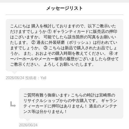
完備
付属品
メッセージリスト
ベルトスクラブに使用感は有りますが綺麗だと思います
状態
♪
購入時の付属品は揃っていると思います♪
コメント
こんにちは 購入を検討しておりますので、以下ご教示いた
箱の内箱に経年の変化は有ります。
だけますでしょうか ① ギャランティカードに販売店の押印
動作は問題ありません。現在腕周り１８センチ残り駒二
はございますか。 可能でしたら該当箇所の写真をお願いい
つ
たします。 ② 過去に外装研磨（ポリッシュ）は行われてい
42mmの丁度良いサイズと思います。
ますでしょうか。 ③ こちらは新品で購入されたお品でしょ
うか。 また、おおよその購入時期を教えてください。 ④ オ
ーバーホールやメーカー修理の履歴がございましたら併せて
ご教示ください。 よろしくお願いいたします。
2026/06/24 投稿者：Yell
ご質問有難う御座います♪ こちらの時計は宮崎県の
リサイクルショップからの中古購入です。 ギャラン
ティーカードに押印はありません！ 過去のメンテナ
ンス等は分かりません！
2026/06/24