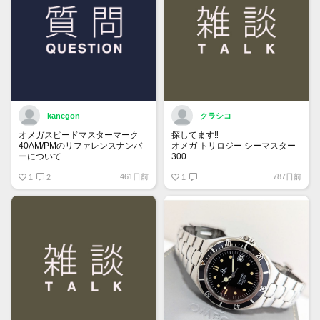
kanegon
クラシコ
オメガスピードマスターマーク
探してます‼️
40AM/PMのリファレンスナンバ
オメガ トリロジー シーマスター
ーについて
300
国内正規ギャラでフルコマ付属品
461日前
787日前
保証書にはREF:35205300とある
1
2
全て有り綺麗な個体をお持ちで
1
のですが、裏蓋の内側を見ると
90万円前後で譲って頂ける方、
175 0084
宜しくお願い致します。
375 0084
とあります。どちらがリファレン
スナンバーなのでしょうか？