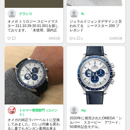
クラシコ
N.
オメガ トリロジー スピードマス
ジェラルドジェンタデザインと言
ター 311.10.39.30.01.001を探し
われてる シーマスター 200 プ
ております。 「未使用、国内正
レポンド
規ギャランティー、付属品全て有
自動巻、ラージサイズ、ベンツ針
830日前
1108日前
り希望」 予算は120万円です。
は貴重
6
1
宜しくお願い致します。
トケマー管理部門（コメン
tky
ト）
2020年に発売されたOMEGA「シ
オメガの純正ラバーベルトに交換
ルバー スヌーピー アワード」
してみました。だいぶ印象も変わ
50周年記念モデル。
るし夏でもガンガン着用出来ま