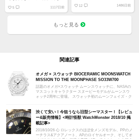
9時位置の可愛らしいスヌーピー
す！
1486日前
とベゼルやインダイヤルの少し暗
12
1117日前
5
いブルーが宇宙を感じさせていて
印象的です。クロノグラフを起動
すると裏蓋に宇宙旅行中のスヌー
もっと見る
ピーが現れるというユニークなモ
デル。
関連記事
オメガ × スウォッチ BIOCERAMIC MOONSWATCH
MISSION TO THE MOONPHASE SO33W700
話題のオメガ×スウォッチ ムーンスウォッチに、NASAの
マスコットキャラクター スヌーピーモデルがムーンスウ
ォッチ2周年に登場。 スウォッチ初のムーンフェイズ・ク
ロノグラフモデルとして2024年3月26日に販売予定。 女
性にも人気が出そうなオールホワイトカラー。限定モデル
ではありません。...
渋くて安い！今狙うなら旧型シーマスター！【レビュ
ー&販売情報】<時計怪獣 WatchMonster 2018/10 掲
載記事>
2018/10/26 心 ロレックスのほぼ全メンズモデル、PPのノ
ーチラス&アクアノート、APのロイヤルオーク、そしてオ