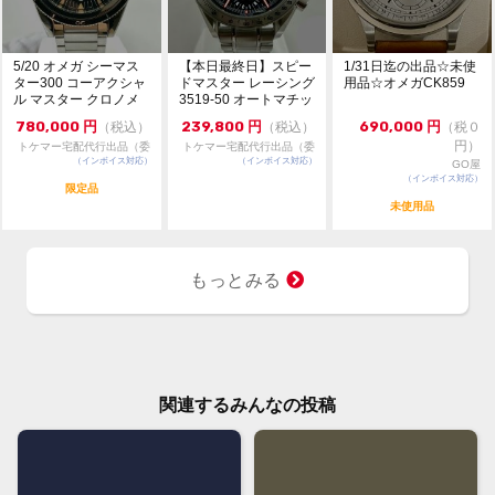
5/20 オメガ シーマス
【本日最終日】スピー
1/31日迄の出品☆未使
ター300 コーアクシャ
ドマスター レーシング
用品☆オメガCK859
ル マスター クロノメ
3519-50 オートマチッ
ーター 6...
ク シュー...
780,000
円
239,800
円
690,000
円
（税込）
（税込）
（税０
円）
トケマー宅配代行出品（委
トケマー宅配代行出品（委
（インボイス対応）
託販売）
（インボイス対応）
託販売）
GO屋
（インボイス対応）
限定品
未使用品
もっとみる
関連するみんなの投稿