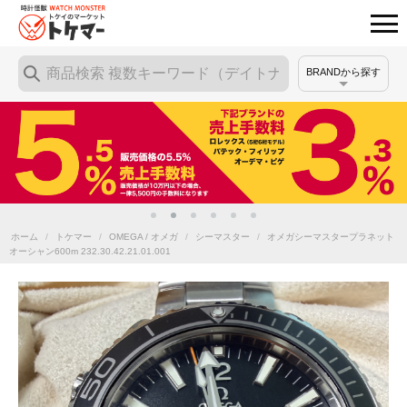
BRANDから探す
ホーム
/
トケマー
/
OMEGA / オメガ
/
シーマスター
/
オメガシーマスタープラネット
オーシャン600m 232.30.42.21.01.001