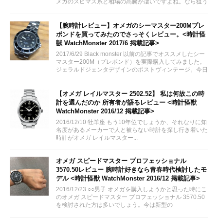
メガのスピマス系と相場の高騰が凄いですよね。なら狙う
はシーマスでは？！
【腕時計レビュー】オメガのシーマスター200Mプレ
ボンドを買ってみたのでさっそくレビュー。<時計怪
獣 WatchMonster 2017/6 掲載記事>
2017/6/29 Black monster 以前の記事でオススメしたシー
マスター200M（プレボンド）を実際購入してみました。
ジェラルドジェンタデザインのポストヴィンテージ。今日
はのんびりとレビューしていきたいと思います。
【オメガ レイルマスター 2502.52】 私は何故この時
計を選んだのか 所有者が語るレビュー <時計怪獣
WatchMonster 2016/12 掲載記事>
2016/12/10 牡羊座 もう10年位でしょうか、それなりに知
名度があるメーカーで人と被らない時計を探し行き着いた
時計がオメガ レイルマスター...
オメガ スピードマスター プロフェッショナル
3570.50レビュー 腕時計好きなら青春時代検討したモ
デル <時計怪獣 WatchMonster 2016/12 掲載記事>
2016/12/23 ○○男子 オメガを購入しようかと思った時にこ
のオメガ スピードマスター プロフェッショナル 3570.50
を検討された方は多いでしょう。今は新型の
311.30.42.30.01.005が出ていますが、やはり青春の腕時