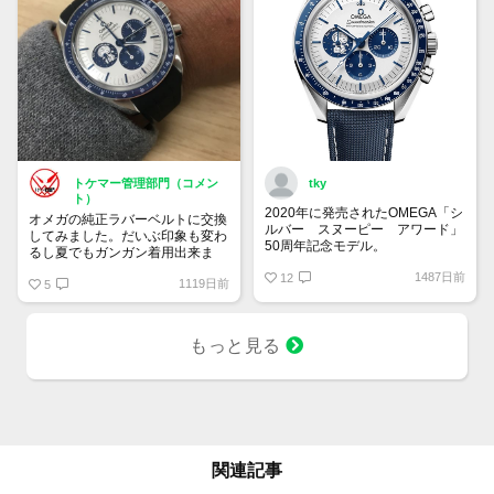
トケマー管理部門（コメン
tky
ト）
2020年に発売されたOMEGA「シ
オメガの純正ラバーベルトに交換
ルバー スヌーピー アワード」
してみました。だいぶ印象も変わ
50周年記念モデル。
るし夏でもガンガン着用出来ま
9時位置の可愛らしいスヌーピー
す！
1487日前
とベゼルやインダイヤルの少し暗
12
1119日前
5
いブルーが宇宙を感じさせていて
印象的です。クロノグラフを起動
すると裏蓋に宇宙旅行中のスヌー
もっと見る
ピーが現れるというユニークなモ
デル。
関連記事