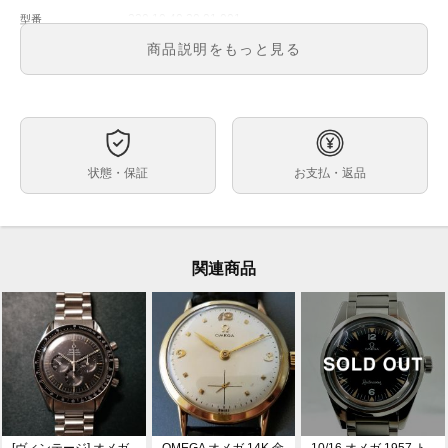
220.10.40.20.01.001
型番
メンズ
メンズ・レディース
商品説明をもっと見る
黒文字盤
文字盤
自動巻
ムーブメント
40mm
ケースサイズ
約19.0cm※0.5コマ外れた状態での計測です。
ベルト内周
状態・保証
お支払・返品
ステンレス
ケース素材
あり
メーカー保証書の有無
箱・保証書(並行：2024年10月印)・取扱説明書・タ
付属品
グ・ピクトグラムカード・マスタークロノメーターカー
関連商品
ド・0.5コマ×1
ブレスレット調整の施された未使用品です。
状態
2017年新作のレールマスター 220.10.40.20.01.001が
コメント
入荷いたしました。
METAS認定のマスター・クロノメータームーブメント
キャリバー8806を搭載しており、55時間パワーリザー
ブで超高耐磁性15,000ガウスの高性能。
実用性の高い時計として人気の1本となっております。
[ヴィンテージ] オメガ
OMEGA オメガ 14K 金
10/16 オメガ 1957 ト