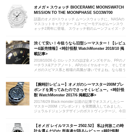
オメガ × スウォッチ BIOCERAMIC MOONSWATCH
MISSION TO THE MOONPHASE SO33W700
話題のオメガ×スウォッチ ムーンスウォッチに、NASAの
マスコットキャラクター スヌーピーモデルがムーンスウ
ォッチ2周年に登場。 スウォッチ初のムーンフェイズ・ク
ロノグラフモデルとして2024年3月26日に販売予定。 女
性にも人気が出そうなオールホワイトカラー。限定モデル
ではありません。...
渋くて安い！今狙うなら旧型シーマスター！【レビュ
ー&販売情報】<時計怪獣 WatchMonster 2018/10 掲
載記事>
2018/10/26 心 ロレックスのほぼ全メンズモデル、PPのノ
ーチラス&アクアノート、APのロイヤルオーク、そしてオ
メガのスピマス系と相場の高騰が凄いですよね。なら狙う
はシーマスでは？！
【腕時計レビュー】オメガのシーマスター200Mプレ
ボンドを買ってみたのでさっそくレビュー。<時計怪
獣 WatchMonster 2017/6 掲載記事>
2017/6/29 Black monster 以前の記事でオススメしたシー
マスター200M（プレボンド）を実際購入してみました。
ジェラルドジェンタデザインのポストヴィンテージ。今日
はのんびりとレビューしていきたいと思います。
【オメガ レイルマスター 2502.52】 私は何故この時
計を選んだのか 所有者が語るレビュー <時計怪獣