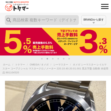
BRANDから探す
ホーム
/
トケマー
/
OMEGA / オメガ
/
シーマスター
/
オメガ シーマスター レイルマ
スター コーアクシャル マスタークロノメーター 220.10.40.20.01.001 黒文字盤 自動巻 未使用
品 891104520