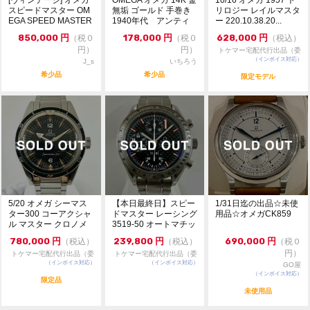
※店頭でも販売をしておりますので、売り切れの際はご
スピードマスター OM
無垢 ゴールド 手巻き
リロジー レイルマスタ
EGA SPEED MASTER
1940年代 アンティ
ー 220.10.38.20...
了承ください。
...
ーク
ご来店前に在庫の有無のご確認をお勧めします。
850,000
円
178,000
円
628,000
円
（税０
（税０
（税込）
※価格に関してのお問い合わせはメッセージでご質問頂
円）
円）
トケマー宅配代行出品（委
いてもお答えしておりません。直接店頭へお問い合わせ
（インボイス対応）
託販売）
J_s
いちろう
ください。
希少品
希少品
限定モデル
お問い合わせ先
大黒屋 時計館中野店
TEL:03-5318-5250
5/20 オメガ シーマス
【本日最終日】スピー
1/31日迄の出品☆未使
ター300 コーアクシャ
ドマスター レーシング
用品☆オメガCK859
ル マスター クロノメ
3519-50 オートマチッ
ーター 6...
ク シュー...
780,000
円
239,800
円
690,000
円
（税込）
（税込）
（税０
円）
トケマー宅配代行出品（委
トケマー宅配代行出品（委
（インボイス対応）
託販売）
（インボイス対応）
託販売）
GO屋
（インボイス対応）
限定品
未使用品