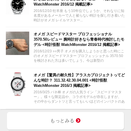
WatchMonster 2016/12 掲載記事>
2016/12/10 牡羊座 もう10年位でしょうか、それなりに知
名度があるメーカーで人と被らない時計を探し行き着いた
時計がオメガ レイルマスター...
オメガ スピードマスター プロフェッショナル
3570.50レビュー 腕時計好きなら青春時代検討したモ
デル <時計怪獣 WatchMonster 2016/12 掲載記事>
2016/12/23 ○○男子 オメガを購入しようかと思った時にこ
のオメガ スピードマスター プロフェッショナル 3570.50
を検討された方は多いでしょう。今は新型の
311.30.42.30.01.005が出ていますが、やはり青春の腕時
計いえばこのオメガ...
オメガ【驚異の耐久性】アラスカプロジェクトってど
んな時計？ 311.32.42.30.04.001 <時計怪獣
WatchMonster 2016/3 掲載記事>
2016/3/25 バネ棒 オメガの人気ライン「スピードマスタ
ー」。様々な限定品や、コラボモデルが存在しますが、
その中からダントツと言ってもいいほどのインパクトのあ
る時計を今回ご紹介します！
もっとみる