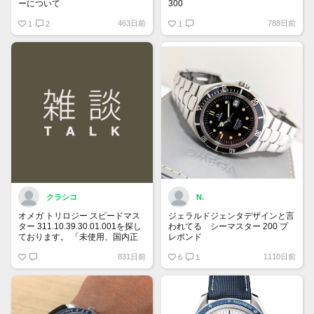
ーについて
300
国内正規ギャラでフルコマ付属品
463日前
788日前
保証書にはREF:35205300とある
1
2
全て有り綺麗な個体をお持ちで
1
のですが、裏蓋の内側を見ると
90万円前後で譲って頂ける方、
175 0084
宜しくお願い致します。
375 0084
とあります。どちらがリファレン
スナンバーなのでしょうか？
クラシコ
N.
オメガ トリロジー スピードマス
ジェラルドジェンタデザインと言
ター 311.10.39.30.01.001を探し
われてる シーマスター 200 プ
ております。 「未使用、国内正
レポンド
規ギャランティー、付属品全て有
自動巻、ラージサイズ、ベンツ針
831日前
1110日前
り希望」 予算は120万円です。
は貴重
6
1
宜しくお願い致します。