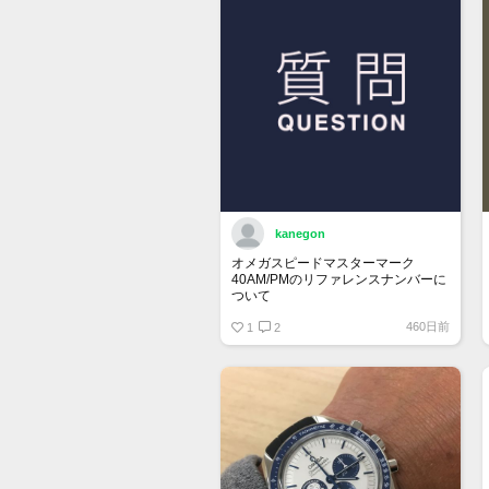
kanegon
オメガスピードマスターマーク
40AM/PMのリファレンスナンバーに
ついて
460日前
保証書にはREF:35205300とあるの
1
2
ですが、裏蓋の内側を見ると
175 0084
375 0084
とあります。どちらがリファレンス
ナンバーなのでしょうか？