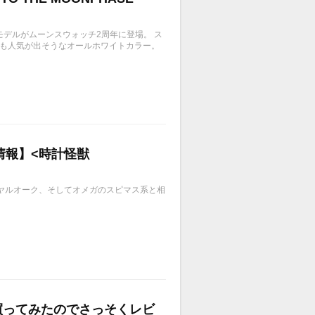
モデルがムーンスウォッチ2周年に登場。 ス
性にも人気が出そうなオールホワイトカラー。
情報】<時計怪獣
のロイヤルオーク、そしてオメガのスピマス系と相
買ってみたのでさっそくレビ