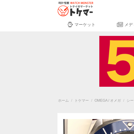
マーケット
メデ
ホーム
/
トケマー
/
OMEGA / オメガ
/
シー