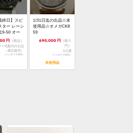
屋 ブランド館 徳島藍住店
71-1155 徳島県徳島市応神町西貞方
橋28-3
088-683-3160
最終日】スピ
1/31日迄の出品☆未
間:10:30-18:00
スター レーシ
使用品☆オメガCK8
19-50 オー
59
日:水曜日
ク シュー...
軽にお問合せ下さいませ。
800
円
690,000
円
（税込）
（税０
円）
マー宅配代行出品
（委託販売）
GO屋
（インボイス対応）
（インボイス対応）
未使用品