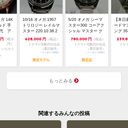
大黒
〒7
字鷹ノ
TEL:
ガ 14K
10/16 オメガ 1957
5/20 オメガ シーマ
【本日
営業時
ルド 手
トリロジー レイルマ
スター300 コーアク
ードマ
年代 ア
スター 220.10.38.2
シャル マスター ク
ング 35
定休
0...
ロノメーター 6...
トマチッ
お気
円
628,000
円
780,000
円
239,
（税０
（税込）
（税込）
円）
トケマー宅配代行出品
トケマー宅配代行出品
トケ
（委託販売）
（委託販売）
いちろう
（インボイス対応）
（インボイス対応）
品
限定モデル
限定品
もっとみる
関連するみんなの投稿