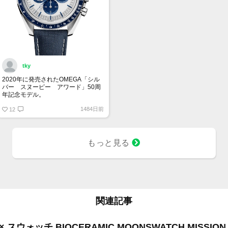
tky
2020年に発売されたOMEGA「シル
バー スヌーピー アワード」50周
年記念モデル。
9時位置の可愛らしいスヌーピーとベ
1484日前
ゼルやインダイヤルの少し暗いブル
12
ーが宇宙を感じさせていて印象的で
す。クロノグラフを起動すると裏蓋
に宇宙旅行中のスヌーピーが現れる
というユニークなモデル。
もっと見る
関連記事
 スウォッチ BIOCERAMIC MOONSWATCH MISSION 