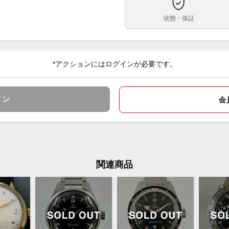
約18
ベルト内周
状態・保証
ステ
ケース素材
あり
メーカー保証書の有無
*アクションにはログインが必要です。
外箱
付属品
3月
・未
状態
イン
会
・ベ
す。
※店
コメント
きま
め下
関連商品
す。
※こ
行振
決済
【取