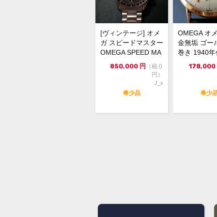
[ヴィンテージ] オメ
OMEGA オメ
ガ スピードマスター
金無垢 ゴー
OMEGA SPEED MA
巻き 1940
STER ...
ンティーク
850,000
円
178,000
（税０
円）
J_s
希少品
希少