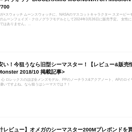
700
ガ×スウォッチ ムーンスウォッチに、NASAのマスコットキャラクター スヌーピー
のムーンフェイズ・クロノグラフモデルとして2024年3月26日に販売予定。 女
ではありません。...
安い！今狙うなら旧型シーマスター！【レビュー&販売
Monster 2018/10 掲載記事>
10/26 心 ロレックスのほぼ全メンズモデル、PPのノーチラス&アクアノート、AP
凄いですよね。なら狙うはシーマスでは？！
計レビュー】オメガのシーマスター200Mプレボンドを