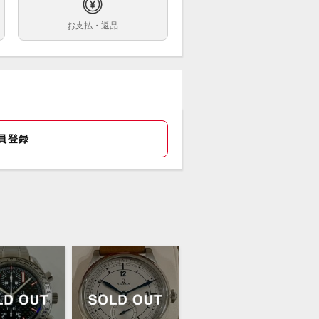
.5㎝
お支払・返品
ンレス
・内箱・取扱説明書・ギャラ（2026年
）・余りコマ×2
使用です。
員登録
ルトのヨレもなく、大変綺麗な状態で
頭、お電話にて状態を確認する事はで
すが購入の際にはWEB上からお買い求
さい。郵送にて配送させていただきま
ちらは『現金特価』商品であり、『銀
込』時の価格です。クレジットカード
時はお問合わせください。
扱店】