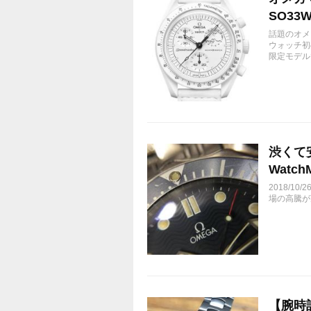
SO33W
話題のオメ
ウォッチ初
限定モデル
渋くて
Watch
2018/
場の高騰が
【腕時