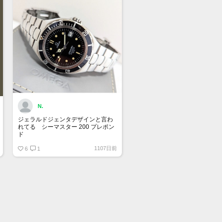
N.
ジェラルドジェンタデザインと言わ
れてる シーマスター 200 プレポン
ド
自動巻、ラージサイズ、ベンツ針は
1107日前
貴重
6
1