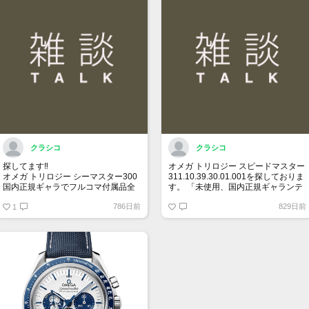
クラシコ
クラシコ
探してます‼️
オメガ トリロジー スピードマスター
オメガ トリロジー シーマスター300
311.10.39.30.01.001を探しておりま
国内正規ギャラでフルコマ付属品全
す。 「未使用、国内正規ギャランテ
て有り綺麗な個体をお持ちで
ィー、付属品全て有り希望」 予算は
786日前
829日前
90万円前後で譲って頂ける方、宜し
1
120万円です。 宜しくお願い致しま
くお願い致します。
す。