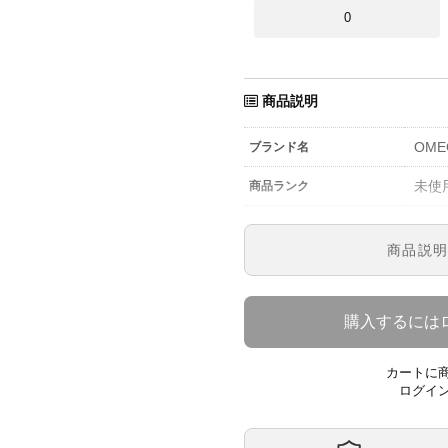
0
商品説明
OME
ブランド名
未使
商品ランク
参考定価
商品説
210.
型番
メン
メンズ・レディース
購入するには
ホワ
文字盤
カートに
自動
ムーブメント
ログイ
42
ケースサイズ