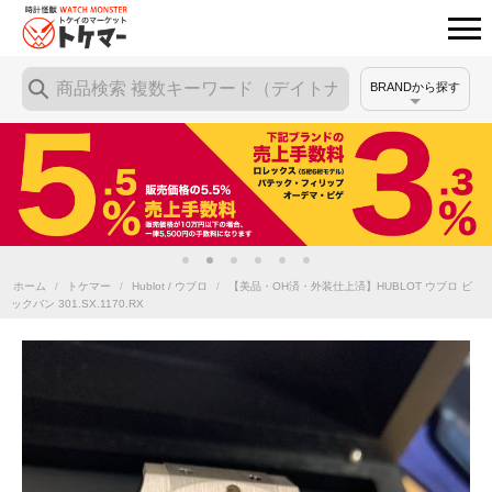
BRANDから探す
ホーム
/
トケマー
/
Hublot / ウブロ
/
【美品・OH済・外装仕上済】HUBLOT ウブロ ビ
ックバン 301.SX.1170.RX