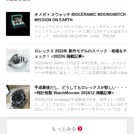
（大黒屋の）鑑定/検品サービス、このユーザビリティに
富んだサービスが特徴です。...
オメガ × スウォッチ BIOCERAMIC MOONSWATCH
MISSION ON EARTH
スウォッチとオメガのコラボレーションモデル バイオセ
ラミックス ムーンスウォッチ に新たな3モデルが追加ライ
ンナップ。 MISSION ON EARTH - LAVA, - POLAR
LIGHTS, - DESERT...
ロレックス 2022年 新作モデルのスペック・相場をチ
ェック！ <2022/6 掲載記事>
2022/06/10 Jenny 2275文字 今年3月末、ロレックスから
新作が発表されました。5月〜6月になると新作のデリバ
リーが本格的に始まり、そして二次流通市場に出回り始め
ました。まだ出回りが少ない分相場が読みづらいモデルで
はございますが楽しみですね。...
平成最後だし、どうしてもロレックスが欲しい・・・
<時計怪獣 WatchMonster 2018/12 掲載記事>
2018/12/18 yusapapa 平成最後の今年、30年という節目
に、どうしてもロレックスが欲しい、なんて人もいるので
はないでしょうか。人気のスポーツモデルについては、正
規店での購入は絶望的なので、今回は充実ラインナップの
トケマーから厳選したおすすめ時計を紹介していきま
す。...
もっとみる