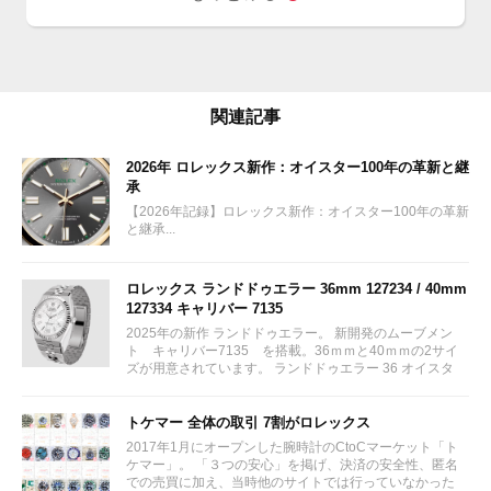
関連記事
2026年 ロレックス新作：オイスター100年の革新と継
承
【2026年記録】ロレックス新作：オイスター100年の革新
と継承...
ロレックス ランドドゥエラー 36mm 127234 / 40mm
127334 キャリバー 7135
2025年の新作 ランドドゥエラー。 新開発のムーブメン
ト キャリバー7135 を搭載。36ｍｍと40ｍｍの2サイ
ズが用意されています。 ランドドゥエラー 36 オイスタ
ー、36 mm、オイスタースチール＆ホワイトゴールド リ
ファレンス 127234 ¥ 2,115,300...
トケマー 全体の取引 7割がロレックス
2017年1月にオープンした腕時計のCtoCマーケット「ト
ケマー」。 「３つの安心」を掲げ、決済の安全性、匿名
での売買に加え、当時他のサイトでは行っていなかった