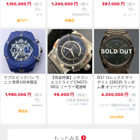
＆ホワイト【日本限
ラックダイヤモンド
1,155,000
円
1,200,000
円
387,000
円
（税０
（税０
（税０
定...
円）
円）
円）
キラ
TEEWATCH
よっしー
値下げ！
特価品
ウブロ ビッグバン ウ
【現金特価】シチズン
6/17 ロレックス デイ
ニコ 世界100本限定
エコドライブ CNG72-
デイト 228235 ランダ
0011 ソーラー電波時
ム番 オリーブグリーン
計 シリー...
文字盤...
1,980,000
円
98,000
円
6,050,000
円
（税０
（税込）
（税
円）
込）
大黒屋 鹿島田店
（インボイス対応）
Yarmon
トケマー宅配代行出品（委
（インボイス対応）
託販売）
限定品
2021年印
もっとみる