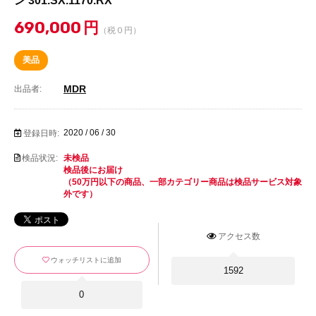
ン 301.SX.1170.RX
690,000
円
（税０円）
美品
MDR
出品者:
2020 / 06 / 30
登録日時:
検品状況:
未検品
検品後にお届け
（50万円以下の商品、一部カテゴリー商品は検品サービス対象
外です）
アクセス数
ウォッチリストに追加
1592
0