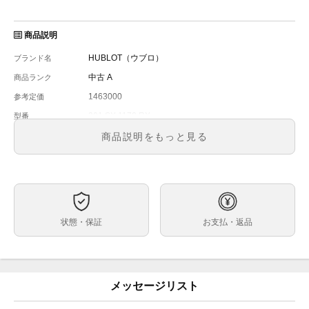
商品説明
HUBLOT（ウブロ）
ブランド名
中古 A
商品ランク
1463000
参考定価
301.SX.1170.RX
型番
メンズ
メンズ・レディース
商品説明をもっと見る
ステンレス
文字盤
自動巻き
ムーブメント
44.0 mm
ケースサイズ
ベルト内周
状態・保証
お支払・返品
ステンレス/セラミック
素材
正規内箱＆外箱（多少の経年劣化）／ギャランティーカ
付属品
ード／冊子（破れ箇所あり）／OH＆外装仕上げ資料
From 15/05/2012 To 15/05/2014
保証期間
メッセージリスト
■動作について
状態