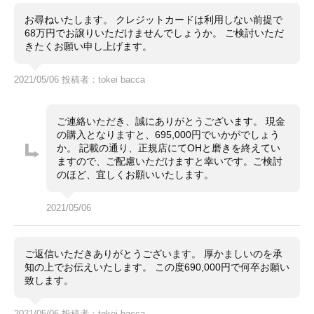
→問題なし
※2020年5月、HUBLOT正規店において、オーバーホー
お尋ねいたします。 クレジットカードは利用しない前提で
ル（コンプリートサービス）等を実施
68万円でお譲りいただけませんでしょうか。 ご検討いただ
※オーバーホール等の費用は109,780円にて実施（添付
きたくお願い申し上げます。
の写真をご参照ください）
2021/05/06 投稿者：tokei bacca
■外装について
→特に目立った傷はなく、とても綺麗な状態です。
※2020年6月、HUBLOT正規店において、外装仕上げ済
※外装仕上げ費用は27,280円にて実施（添付の写真を
ご連絡いただき、誠にありがとうございます。 現金
ご参照ください）
の購入となりますと、695,000円でいかがでしょう
※ベルトの内側部分に僅かな使用感がある程度です。
か。 記載の通り、正規店にてOHと磨きを終えてい
ますので、ご配慮いただけますと幸いです。ご検討
・非常に綺麗な商品です。
コメント
のほど、宜しくお願いいたします。
・2012年5月15日、HUBLOT正規店 (東武百貨店/池袋
店)にて購入し、年に数回程度の使用でした。
・2020年4月～5月、HUBLOT正規店（LVMHウォッ
2021/05/06
チ・ジュエリージャパン ウブロ ディビジョン）にてOH
＆外装仕上げ済です。
・OH＆外装仕上げの資料は、個人情報部分等を削除し
た状態で同封いたします。
ご返信いただきありがとうございます。 厚かましいのを承
知の上でお伝えいたします。 この度690,000円で何卒お願い
質問等がございましたら、何なりとご連絡ください。
致します。
よろしくお願い致します。
2021/05/06 投稿者：tokei bacca